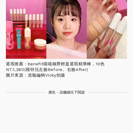
遮瑕推薦：benefit嘖嘖稱齊輕盈遮瑕精華棒，10色
NT.1,280(模特兒左臉Before、右臉After)
圖片來源：造咖編輯Vicky拍攝
廣告 - 請繼續往下閱讀