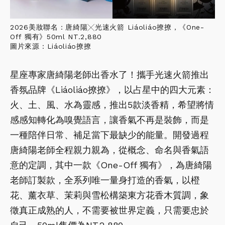
2026美妝聯名：唐綺陽╳光速火箭 Liáoliáo撩撩，《One-
Off 獨有》50ml NT.2,880
圖片來源：Liáoliáo撩撩
星座專家唐綺陽老師出香水了！攜手光速火箭推出
香氛品牌《Liáoliáo撩撩》，以占星中的四大元素：
火、土、風、水為靈感，推出5款淡香精，希望將情
感感知轉化為嗅覺語言，讓香氣不再是裝飾，而是
一種陪伴日常、補足當下最缺少的能量。開發過程
唐綺陽老師全程親力親為，從概念、命名與香氣語
意的定調，其中一款《One-Off 獨有》，為唐綺陽
老師訂製款，全系列唯一量身打造的香氣，以橙
花、薰衣草、茉莉與雪松構築東方花香木質調，象
徵真正成熟的人，不需要被世界定義，只需要忠於