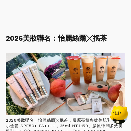
2026美妝聯名：怡麗絲爾╳抿茶
2026美妝聯名：怡麗絲爾╳抿茶，膠原亮妍多效美肌乳 #蜜桃
小金管 SPF50+ PA++++，35ml NT.1,150、膠原彈潤多效美