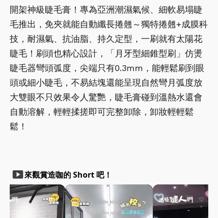
開架神級睫毛膏！專為亞洲潮濕氣候、細軟易塌睫
毛推出，免夾就能自動纖長捲翹～獨特捲翹+成膜科
技，耐濕氣、抗油脂、持久定型，一刷就有太陽花
睫毛！刷頭也精心設計，「月牙型細錐型刷」仿燙
睫毛器彎頭弧度，尖端只有0.3mm，能輕鬆刷到眼
頭或細小睫毛，不易結塊還能呈現自然彎月弧度放
大雙眼不只效果令人驚艷，睫毛膏碰到溫熱水還會
自動溶解，輕輕揉搓即可完整卸除，卸妝輕輕鬆
鬆！
smart_display
來觀賞造咖的 Short 吧！