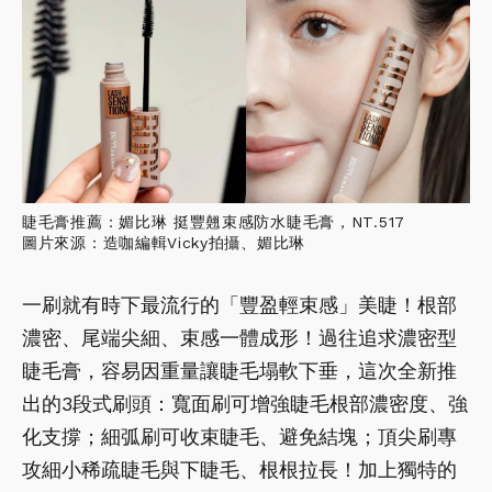
睫毛膏推薦：媚比琳 挺豐翹束感防水睫毛膏，NT.517
圖片來源：造咖編輯Vicky拍攝、媚比琳
一刷就有時下最流行的「豐盈輕束感」美睫！根部
濃密、尾端尖細、束感一體成形！過往追求濃密型
睫毛膏，容易因重量讓睫毛塌軟下垂，這次全新推
出的3段式刷頭：寬面刷可增強睫毛根部濃密度、強
化支撐；細弧刷可收束睫毛、避免結塊；頂尖刷專
攻細小稀疏睫毛與下睫毛、根根拉長！加上獨特的