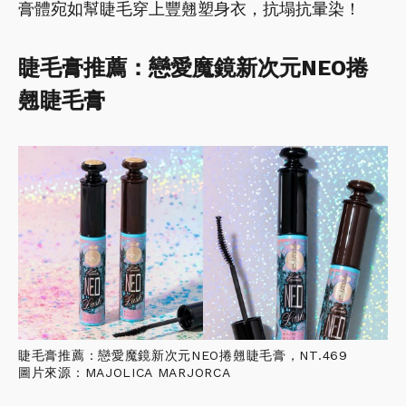
膏體宛如幫睫毛穿上豐翹塑身衣，抗塌抗暈染！
睫毛膏推薦：戀愛魔鏡新次元NEO捲
翹睫毛膏
睫毛膏推薦：戀愛魔鏡新次元NEO捲翹睫毛膏，NT.469
圖片來源：MAJOLICA MARJORCA