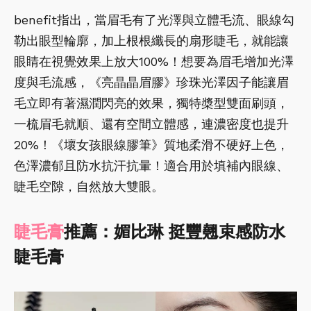
benefit指出，當眉毛有了光澤與立體毛流、眼線勾
勒出眼型輪廓，加上根根纖長的扇形睫毛，就能讓
眼睛在視覺效果上放大100%！想要為眉毛增加光澤
度與毛流感，《亮晶晶眉膠》珍珠光澤因子能讓眉
毛立即有著濕潤閃亮的效果，獨特槳型雙面刷頭，
一梳眉毛就順、還有空間立體感，連濃密度也提升
20%！《壞女孩眼線膠筆》質地柔滑不硬好上色，
色澤濃郁且防水抗汗抗暈！適合用於填補內眼線、
睫毛空隙，自然放大雙眼。
睫毛膏
推薦：媚比琳 挺豐翹束感防水
睫毛膏