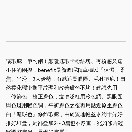
讓瑕疵一筆勾銷！顛覆遮瑕卡粉結塊、有粉感又遮
不住的困擾，benefit最新遮瑕精華棒以「保濕、柔
焦、平滑」3大優勢，有感遮黑眼圈、毛孔痘疤！自
然柔化瑕疵撫平紋理和改善膚色不均！建議先用
「修飾色」校正膚色，痘疤泛紅用冷色調、黑眼圈
與色斑用暖色調，平衡膚色之後再用貼近原生膚色
的「遮瑕色」修飾瑕疵，由於質地輕盈水潤十分好
推好堆疊，局部疊加2～3層也不厚重，宛如修片輕
鬆調整膚況，展現好膚質！