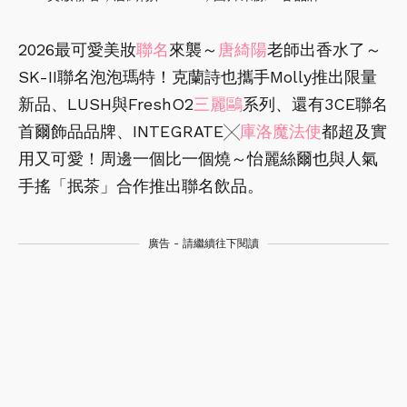
2026最可愛美妝
聯名
來襲～
唐綺陽
老師出香水了～
SK-II聯名泡泡瑪特！克蘭詩也攜手Molly推出限量
新品、LUSH與FreshO2
三麗鷗
系列、還有3CE聯名
首爾飾品品牌、INTEGRATE╳
庫洛魔法使
都超及實
用又可愛！周邊一個比一個燒～怡麗絲爾也與人氣
手搖「抿茶」合作推出聯名飲品。
廣告 - 請繼續往下閱讀