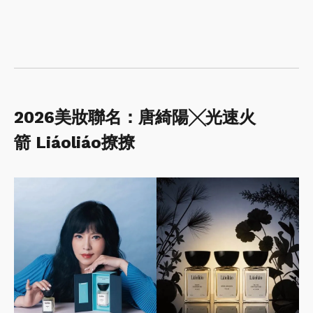
2026美妝聯名：唐綺陽╳光速火
箭 Liáoliáo撩撩