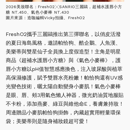
2026美妝聯名：FreshO2╳SANRIO三麗鷗，超補水護唇小方
糖 NT.450、氣色小麥棒 NT.430
圖片來源：造咖編輯Vicky拍攝、FreshO2
FreshO2攜手三麗鷗推出第三彈聯名，以俏皮活潑
的夏日海島風格，邀請帕恰狗、酷企鵝、人魚漢、
美樂蒂與雙星仙子全員換上度假造型！主角是明星
商品《超補水護唇小方糖》與《氣色小麥棒》，護
唇小方糖以pH值智慧感應換色，注入玻尿酸與植萃
高保濕修護，賦予雙唇水亮粉嫩！帕恰狗還有UV感
光變色技術，曬太陽自動變身小麥肌！氣色小麥棒
是眼、唇、頰3用氣色懶人神器，微光奶油質地服貼
不卡粉，添加燕麥、綠豆與維他命E，養膚兼持妝！
周邊贈品小麥肌帕恰狗掛飾，內藏超實用輕量環保
袋；美樂蒂則是隨身補妝鏡超可愛！