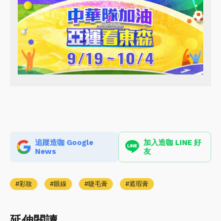
追蹤造咖 Google
加入造咖 LINE 好
News
友
彩妝
眼線
睫毛膏
遮瑕膏
延伸閱讀