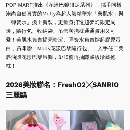
POP MART推出《花漾巴黎限定系列》，攜手同樣
崇尚自然真實的Molly為超人氣精華水「美肌水」與
「彈簧水」換上新裝，更量身打造超夢幻限定周
邊，隨行包、收納袋、吊飾與抱枕通通實用又可
愛！美肌水負責提亮暗沉、彈簧水負責撐起膠原蛋
白，買即贈「Molly花漾巴黎隨行包」，入手任二美
唇油贈花漾巴黎吊飾，8/15前再抽隱藏版珍藏抱
枕！
2026美妝聯名：FreshO2╳SANRIO
三麗鷗