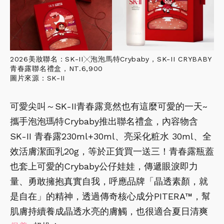
2026美妝聯名：SK-II╳泡泡馬特Crybaby，SK-II CRYBABY
青春露聯名禮盒，NT.6,900
圖片來源：SK-II
可愛尖叫～SK-II青春露竟然也有這麼可愛的一天~
攜手泡泡瑪特Crybaby推出聯名禮盒，內容物含
SK-II 青春露230ml+30ml、亮采化粧水 30ml、全
效活膚潔面乳20g，等於正貨買一送三！青春露瓶蓋
也套上可愛的Crybaby公仔娃娃，傳遞眼淚即力
量、勇敢擁抱真實自我，呼應品牌「晶透素顏，就
是自在」的精神，透過傳奇核心成分PITERA™，幫
肌膚持續養成晶透水亮的膚觸，也很適合夏日清爽