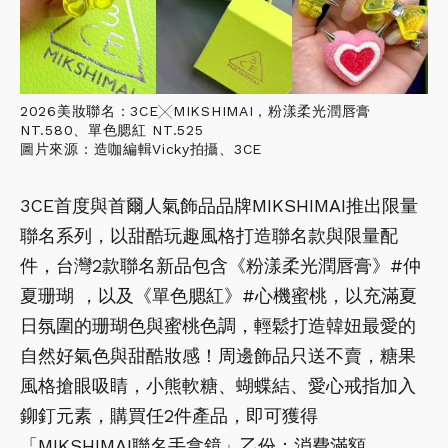
2026美妝聯名：3CE╳MIKSHIMAI，粉漾柔光潤唇膏
NT.580、單色腮紅 NT.525
圖片來源：造咖編輯Vicky拍攝、3CE
3CE首度與首爾人氣飾品品牌MIKSHIMAI推出限量
聯名系列，以甜酷玩趣風格打造聯名款與限量配
件，台灣2款聯名新品包含《粉漾柔光潤唇膏》#仲
夏珊瑚 ，以及《單色腮紅》#心機蜜桃，以充滿夏
日氛圍的珊瑚色與蜜桃色調，輕鬆打造韓妞最愛的
自然好氣色與甜酷妝感！周邊飾品只送不賣，糖果
風格搶眼吸睛，小熊軟糖、蝴蝶結、愛心戒指加入
鉚釘元素，購買任2件產品，即可獲得
「MIKSHIMAI聯名手拿鏡」乙份；消費滿額