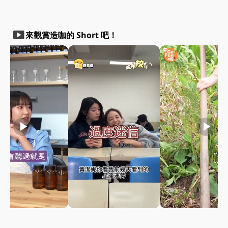
smart_display
來觀賞造咖的 Short 吧！
play_arrow
play_arrow
play_arrow