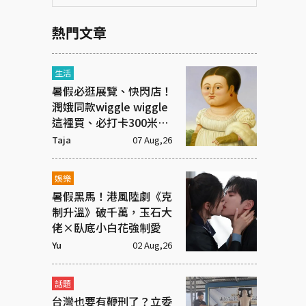
熱門文章
生活
暑假必逛展覽、快閃店！
潤娥同款wiggle wiggle
這裡買、必打卡300米漫
畫「名場景之路」
Taja
07 Aug,26
娛樂
暑假黑馬！港風陸劇《克
制升溫》破千萬，玉石大
佬×臥底小白花強制愛
Yu
02 Aug,26
話題
台灣也要有鞭刑了？立委