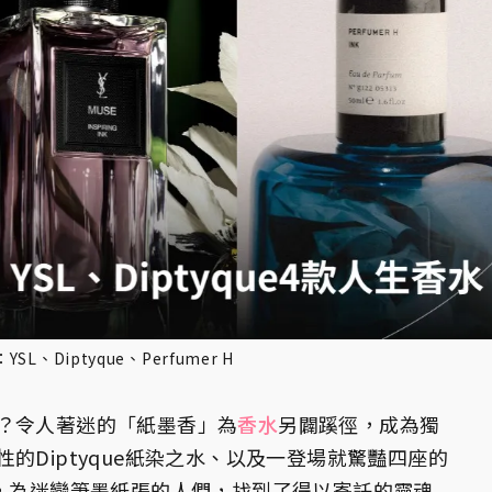
、Diptyque、Perfumer H
？令人著迷的「紙墨香」為
香水
另闢蹊徑，成為獨
的Diptyque紙染之水、以及一登場就驚豔四座的
》，為迷戀筆墨紙張的人們，找到了得以寄託的靈魂