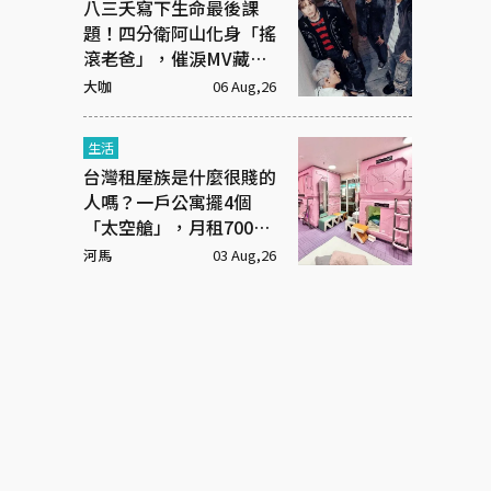
八三夭寫下生命最後課
題！四分衛阿山化身「搖
滾老爸」，催淚MV藏大
洋蔥
大咖
06 Aug,26
生活
台灣租屋族是什麼很賤的
人嗎？一戶公寓擺4個
「太空艙」，月租7000
元
河馬
03 Aug,26