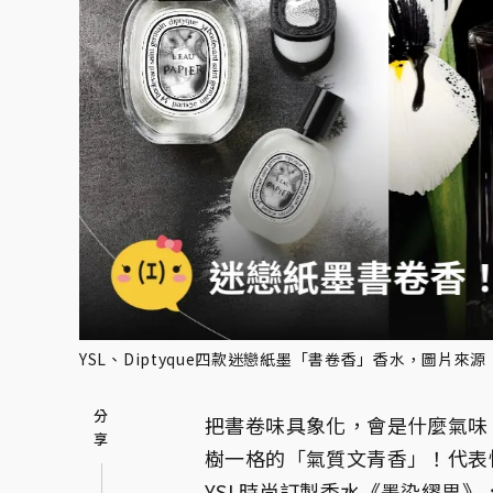
YSL、Diptyque四款迷戀紙墨「書卷香」香水，圖片來源：YSL
把書卷味具象化，會是什麼氣味
樹一格的「氣質文青香」！代表性
YSL時尚訂製香水《墨染繆思