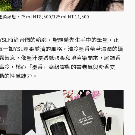
，75ml NT8,500/125ml NT.11,500
YSL時尚帝國的輪廓，聖羅蘭先生手中的筆墨，正
氣一如YSL剛柔並濟的風格，清冷墨香帶著濕潤的礦
霧氣息，像墨汁浸透紙張柔和地渲染開來，尾調香
高冷，核心「墨香」高級靈動的書卷氣與粉香交
動的性感魅力。