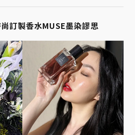
時尚訂製香水MUSE墨染謬思