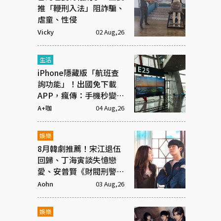
推「鞭刑入法」阻詐騙、
虐童、性侵
Vicky
02 Aug,26
生活
iPhone隱藏版「航班查
詢功能」！出國免下載
APP，瘋傳：手機秒變機
場看板
A+咖
04 Aug,26
娛樂
8月韓劇推薦！宋江退伍
回歸、丁海寅談失憶戀
愛、安普賢《財閥刑警》
續集來了
Aohn
03 Aug,26
娛樂