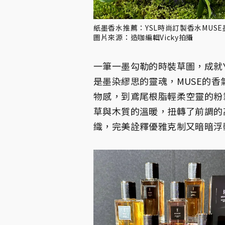
紙墨香水推薦：YSL時尚訂製香水MUSE墨染謬思
圖片來源：造咖編輯Vicky拍攝
一筆一墨勾勒的時裝草圖，成就
是墨染繆思的靈魂，MUSE的香
物感，到鳶尾根脂輕柔空靈的粉
草與木質的溫暖，扭轉了前調的
織，完美詮釋優雅克制又暗暗浮