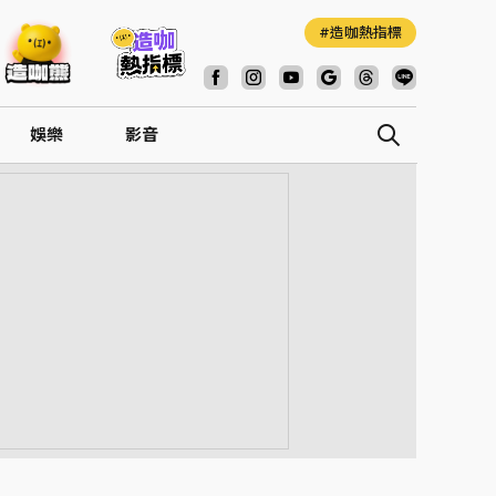
造咖熱指標
娛樂
影音