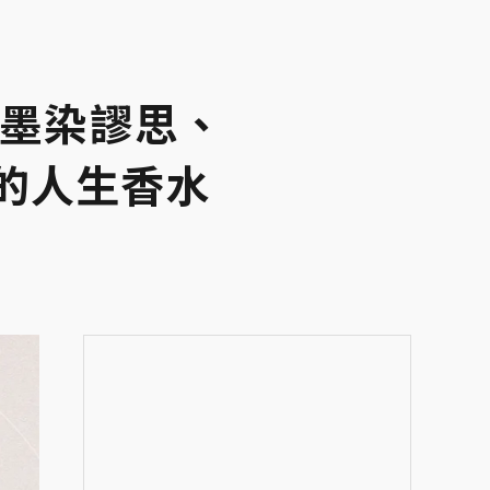
L墨染謬思、
墨的人生香水