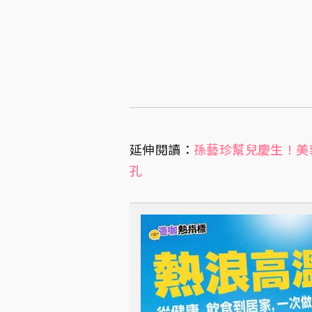
延伸閱讀：
孫藝珍幫兒慶生！美
孔