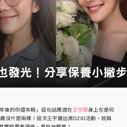
0年後的你還年輕」這句話應證在
王宇婕
身上在是何
來歲沒什麼兩樣！這次王宇婕出席OZIO活動，就與
其實想要老得慢、意外地簡單！