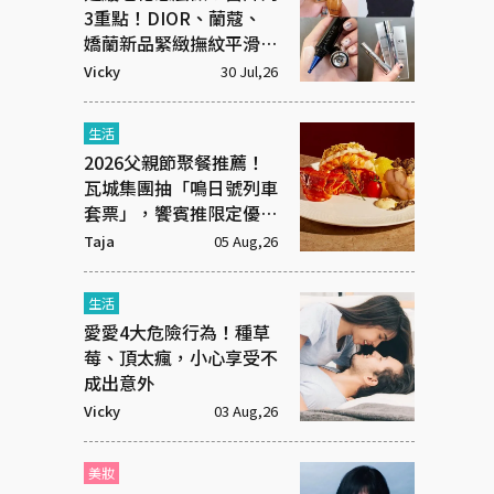
3重點！DIOR、蘭蔻、
嬌蘭新品緊緻撫紋平滑有
感
Vicky
30 Jul,26
生活
2026父親節聚餐推薦！
瓦城集團抽「鳴日號列車
套票」，饗賓推限定優惠
一次看
Taja
05 Aug,26
生活
愛愛4大危險行為！種草
莓、頂太瘋，小心享受不
成出意外
Vicky
03 Aug,26
美妝