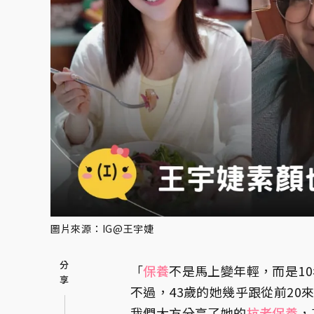
圖片來源：IG@王宇婕
「
保養
不是馬上變年輕，而是1
不過，43歲的她幾乎跟從前20
我們大方分享了她的
抗老保養
，