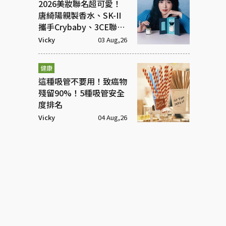
2026美妝聯名超可愛！
唐綺陽親製香水、SK-II
攜手Crybaby、3CE聯名
超潮飾品
Vicky
03 Aug,26
健康
這種吸管不要用！致癌物
殘留90%！5種吸管安全
度排名
Vicky
04 Aug,26