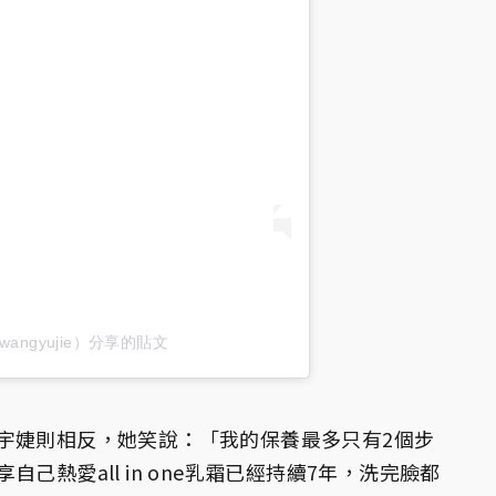
wangyujie）分享的貼文
宇婕則相反，她笑說：「我的保養最多只有2個步
己熱愛all in one乳霜已經持續7年，洗完臉都