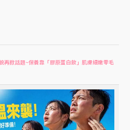
貌再掀話題~保養靠「膠原蛋白飲」肌膚細嫩零毛