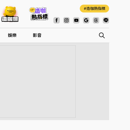
造咖熱指標
娛樂
影音