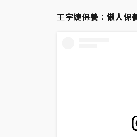
王宇婕保養：懶人保