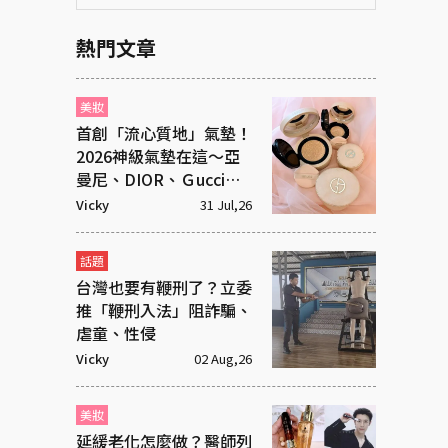
熱門文章
美妝
首創「流心質地」氣墊！
2026神級氣墊在這～亞
曼尼、DIOR、Ｇucci美
度破表
Vicky
31 Jul,26
話題
台灣也要有鞭刑了？立委
推「鞭刑入法」阻詐騙、
虐童、性侵
Vicky
02 Aug,26
美妝
延緩老化怎麼做？醫師列