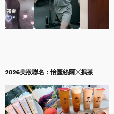
2026美妝聯名：怡麗絲爾╳抿茶