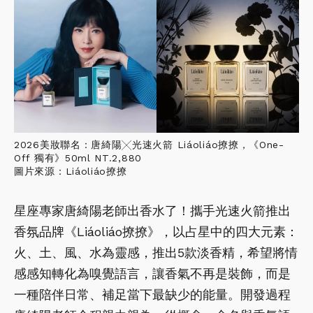
2026美妝聯名：唐綺陽╳光速火箭 Liáoliáo撩撩，《One-
Off 獨有》50ml NT.2,880
圖片來源：Liáoliáo撩撩
星座專家唐綺陽老師出香水了！攜手光速火箭推出
香氛品牌《Liáoliáo撩撩》，以占星中的四大元素：
火、土、風、水為靈感，推出5款淡香精，希望將情
感感知轉化為嗅覺語言，讓香氣不再是裝飾，而是
一種陪伴日常、補足當下最缺少的能量。開發過程