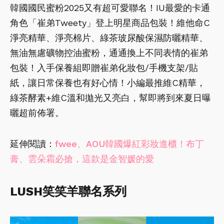
韓國國民蜜粉2025又有超可愛聯名！IU最愛的卡通
角色「崔弟Tweety」登上明星商品包裝！維他命C
淨亮精華、淨亮棉片、綠茶玻尿酸保濕防曬精華、
無油無慮礦物控油蜜粉，通通換上不同表情的崔弟
包裝！入手保養組即贈崔弟化妝包/手機支架/貼
紙，讓日常保養也有好心情！小編最推維C精華，
綠茶酵素+維C溫和拋光又亮白，幫即將到來夏日曝
曬超前佈署。
延伸閱讀：
fwee、AOU韓國爆紅彩妝進櫃！布丁
膏、雲朵霜必搶，這款是金智媛的愛
LUSH笑笑羊聯名系列