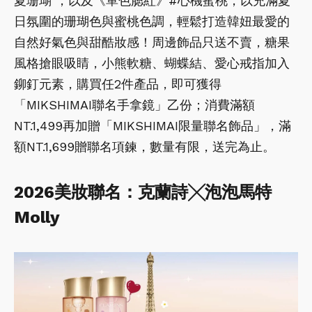
夏珊瑚 ，以及《單色腮紅》#心機蜜桃，以充滿夏
日氛圍的珊瑚色與蜜桃色調，輕鬆打造韓妞最愛的
自然好氣色與甜酷妝感！周邊飾品只送不賣，糖果
風格搶眼吸睛，小熊軟糖、蝴蝶結、愛心戒指加入
鉚釘元素，購買任2件產品，即可獲得
「MIKSHIMAI聯名手拿鏡」乙份；消費滿額
NT.1,499再加贈「MIKSHIMAI限量聯名飾品」，滿
額NT.1,699贈聯名項鍊，數量有限，送完為止。
2026美妝聯名：克蘭詩╳泡泡馬特
Molly