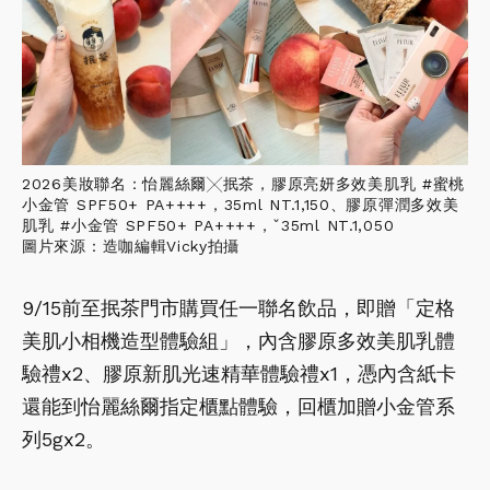
2026美妝聯名：怡麗絲爾╳抿茶，膠原亮妍多效美肌乳 #蜜桃
小金管 SPF50+ PA++++，35ml NT.1,150、膠原彈潤多效美
肌乳 #小金管 SPF50+ PA++++，ˇ35ml NT.1,050
圖片來源：造咖編輯Vicky拍攝
9/15前至抿茶門市購買任一聯名飲品，即贈「定格
美肌小相機造型體驗組」，內含膠原多效美肌乳體
驗禮x2、膠原新肌光速精華體驗禮x1，憑內含紙卡
還能到怡麗絲爾指定櫃點體驗，回櫃加贈小金管系
列5gx2。