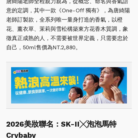
唐綺陽老師全程親力親為，從概念、命名與香氣語
意的定調，其中一款《One-Off 獨有》，為唐綺陽
老師訂製款，全系列唯一量身打造的香氣，以橙
花、薰衣草、茉莉與雪松構築東方花香木質調，象
徵真正成熟的人，不需要被世界定義，只需要忠於
自己，50ml售價為NT.2,880。
2026美妝聯名：SK-II╳泡泡馬特
Crybaby