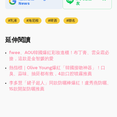
News
友
乳液
海尼根
啤酒
聯名
延伸閱讀
fwee、AOU韓國爆紅彩妝進櫃！布丁膏、雲朵霜必
搶，這款是金智媛的愛
熱指標｜Olive Young爆紅「韓國接吻神器」！口
臭、蒜味、抽菸都有救，4款口腔噴霧推薦
李多慧「鏟子超人」同款防曬棒爆紅！盧秀燕防曬、
15款開架防曬推薦