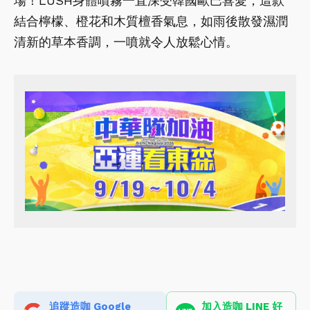
場！LUSH身體噴霧一直深受韓國歐巴喜愛，這款
結合檸檬、橙花和木質檀香氣息，如雨後散發濕潤
清新的草本香調，一噴就令人放鬆心情。
追蹤造咖 Google
加入造咖 LINE 好