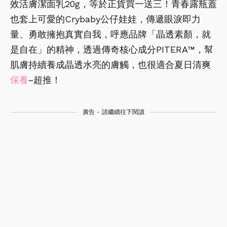
效活膚潔面乳20g，等於正貨買一送三！青春露瓶蓋
也套上可愛的Crybaby公仔娃娃，傳遞眼淚即力
量、勇敢擁抱真實自我，呼應品牌「晶透素顏，就
是自在」的精神，透過傳奇核心成分PITERA™，幫
肌膚持續養成晶透水亮的膚觸，也很適合夏日清爽
保養
~超推！
廣告 - 請繼續往下閱讀