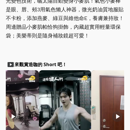
光變色技術，曬太陽自動變身小麥肌！氣色小麥棒
是眼、唇、頰3用氣色懶人神器，微光奶油質地服貼
不卡粉，添加燕麥、綠豆與維他命E，養膚兼持妝！
周邊贈品小麥肌帕恰狗掛飾，內藏超實用輕量環保
袋；美樂蒂則是隨身補妝鏡超可愛！
smart_display
來觀賞造咖的 Short 吧！
play_arrow
play_arrow
play_arrow