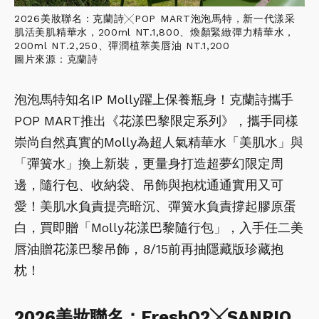
2026美妝聯名：克蘭詩╳POP MART泡泡馬特，新一代漾采
肌活美肌精華水，200ml NT.1,800、煥顏緊緻彈力精華水，
200ml NT.2,250、彈潤植萃美唇油 NT.1,200
圖片來源：克蘭詩
泡泡馬特知名IP Molly躍上保養瓶身！克蘭詩攜手
POP MART推出《花漾巴黎限定系列》，攜手同樣
崇尚自然真實的Molly為超人氣精華水「美肌水」與
「彈簧水」換上新裝，更量身打造超夢幻限定周
邊，隨行包、收納袋、吊飾與抱枕通通實用又可
愛！美肌水負責提亮暗沉、彈簧水負責撐起膠原蛋
白，買即贈「Molly花漾巴黎隨行包」，入手任二美
唇油贈花漾巴黎吊飾，8/15前再抽隱藏版珍藏抱
枕！
2026美妝聯名：FreshO2╳SANRIO