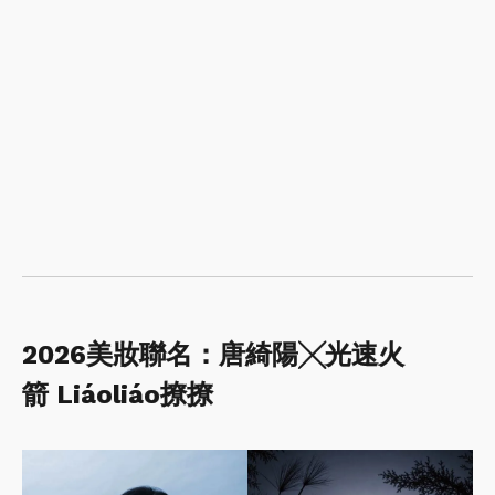
2026美妝聯名：唐綺陽╳光速火
箭 Liáoliáo撩撩