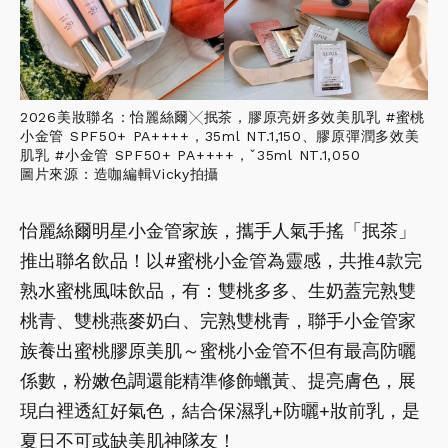
2026美妝聯名：怡麗絲爾╳抿茶，膠原亮妍多效美肌乳 #蜜桃
小金管 SPF50+ PA++++，35ml NT.1,150、膠原彈潤多效美
肌乳 #小金管 SPF50+ PA++++，ˇ35ml NT.1,050
圖片來源：造咖編輯Vicky拍攝
怡麗絲爾明星小金管家族，攜手人氣手搖「抿茶」
推出聯名飲品！以#蜜桃小金管為靈感，共推4款完
熟水蜜桃風味飲品，有：雙桃多多、生奶蓋完熟雙
桃青、雙桃燕麥奶白、完熟雙桃青，聯手小金管家
族養出蜜桃膠原美肌～蜜桃小金管不但有最高防曬
係數，粉嫩色調還能精準修飾蠟黃、提亮膚色，展
現白裡透紅好氣色，結合保濕乳+防曬+妝前乳，是
夏日不可或缺美肌神隊友！