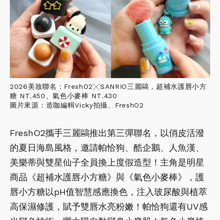
2026美妝聯名：FreshO2╳SANRIO三麗鷗，超補水護唇小方
糖 NT.450、氣色小麥棒 NT.430
圖片來源：造咖編輯Vicky拍攝、FreshO2
FreshO2攜手三麗鷗推出第三彈聯名，以俏皮活潑
的夏日海島風格，邀請帕恰狗、酷企鵝、人魚漢、
美樂蒂與雙星仙子全員換上度假造型！主角是明星
商品《超補水護唇小方糖》與《氣色小麥棒》，護
唇小方糖以pH值智慧感應換色，注入玻尿酸與植萃
高保濕修護，賦予雙唇水亮粉嫩！帕恰狗還有UV感