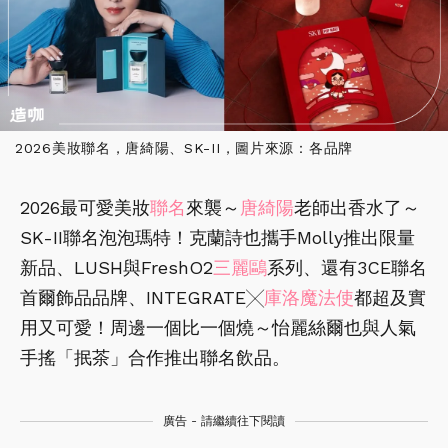
2026美妝聯名，唐綺陽、SK-II，圖片來源：各品牌
2026最可愛美妝
聯名
來襲～
唐綺陽
老師出香水了～
SK-II聯名泡泡瑪特！克蘭詩也攜手Molly推出限量
新品、LUSH與FreshO2
三麗鷗
系列、還有3CE聯名
首爾飾品品牌、INTEGRATE╳
庫洛魔法使
都超及實
用又可愛！周邊一個比一個燒～怡麗絲爾也與人氣
手搖「抿茶」合作推出聯名飲品。
廣告 - 請繼續往下閱讀