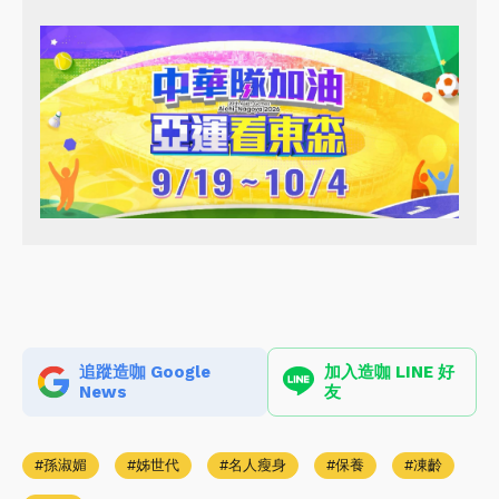
追蹤造咖 Google
加入造咖 LINE 好
News
友
孫淑媚
姊世代
名人瘦身
保養
凍齡