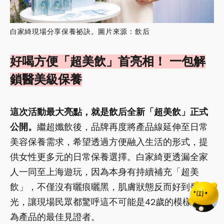
白家綺現場分享保養祕訣。圖片來源：飲后
好喝方便「超美飲」首亮相！ 一包解
鎖醫美級保養
這次活動最大亮點，就是飲后全新「超美飲」正式
公開。
繼超孅飲後，品牌再度將產品線延伸至日常
美容保養需求，希望透過方便融入生活的形式，提
供女性更多元的日常保養選擇。白家綺更透漏全家
人一同至上海遊玩，因為本身有持續補充「超美
飲」，不僅沒有曬痕曬黑，肌膚狀態反而好到發
光，讓現場民眾都驚呼這不可能是42歲的模樣，成
為產品的最佳見證者。