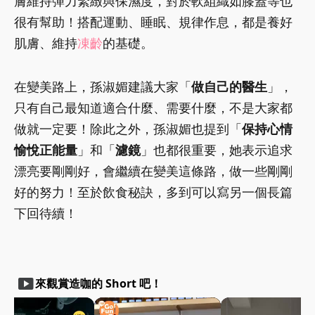
膚維持彈力緊緻與保濕度，對於軟組織如膝蓋等也
很有幫助！搭配運動、睡眠、規律作息，都是養好
肌膚、維持
凍齡
的基礎。
在變美路上，孫淑媚建議大家「
做自己的醫生
」，
只有自己最知道適合什麼、需要什麼，不是大家都
做就一定要！除此之外，孫淑媚也提到「
保持心情
愉悅正能量
」和「
濾鏡
」也都很重要，她表示追求
漂亮要剛剛好，會繼續在變美這條路，做一些剛剛
好的努力！至於飲食秘訣，多到可以寫另一個長篇
下回待續！
smart_display
來觀賞造咖的 Short 吧！