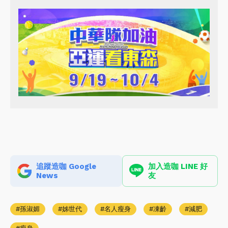
追蹤造咖 Google
加入造咖 LINE 好
News
友
孫淑媚
姊世代
名人瘦身
凍齡
減肥