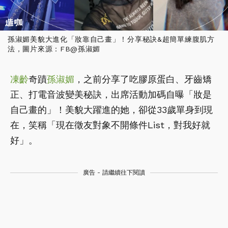
孫淑媚美貌大進化「妝靠自己畫」！分享秘訣&超簡單練腹肌方
法，圖片來源：FB@孫淑媚
凍齡
奇蹟
孫淑媚
，之前分享了吃膠原蛋白、牙齒矯
正、打電音波變美秘訣，出席活動加碼自曝「妝是
自己畫的」！美貌大躍進的她，卻從33歲單身到現
在，笑稱「現在徵友對象不開條件List，對我好就
好」。
廣告 - 請繼續往下閱讀