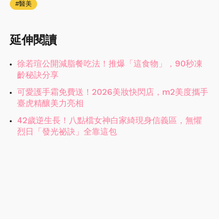
醫美
延伸閱讀
徐若瑄公開減脂餐吃法！推爆「這食物」，90秒凍
齡秘訣分享
可愛護手霜免費送！2026美妝快閃店，m2美度攜手
臺虎精釀美力亮相
42歲逆生長！八點檔女神白家綺現身信義區，無懼
烈日「發光祕訣」全靠這包