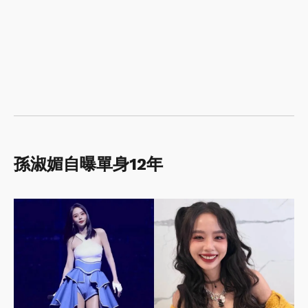
孫淑媚自曝單身12年