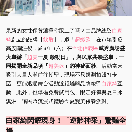
最新的女性保養選擇你跟上了嗎？由品牌總監
白家
綺
創立的品牌【
飲后
】，繼「
超孅飲
」在市場引發
高度關注後，於8/1（六）
在
台北信義區
威秀廣場盛
大舉辦「
超美
一夏 啟動日」，與民眾共襄盛舉，一
同揭開全新品項「
超美飲
」的神秘面紗。
活動當天
吸引大量人潮前往朝聖，現場不只規劃拍照打卡
區，更能透過舞台活動近距離與品牌總監
白家綺
互
動；此外，也準備免費試用包、限定好禮與夏日冰
淇淋，讓民眾沉浸式體驗今夏變美保養派對。
白家綺閃耀現身！「逆齡神采」驚豔全
場