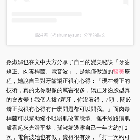
孫淑媚（@shumaysun）分享的貼文
孫淑媚也在文中大方分享了自己的變美秘訣「牙齒
矯正、肉毒桿菌、電音波」，是她僅做過的
醫美
療
程，她說自己對牙齒矯正很有心得：「現在矯正的
技術，真的比你想像的厲害很多，矯正牙齒臉型真
的會改變！我個人拔7顆牙，你沒看錯，7顆，關於
矯正我很有心得有什麼問題都可以問我。」而肉毒
桿菌可以幫助縮小咀嚼肌改善臉型、撫平紋路讓肌
膚看起來光滑平整，孫淑媚透露自己一年大約打2
次，電音波她也有做，覺得很有效，「打一次約可