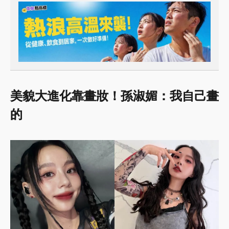
美貌大進化靠畫妝！孫淑媚：我自己畫
的