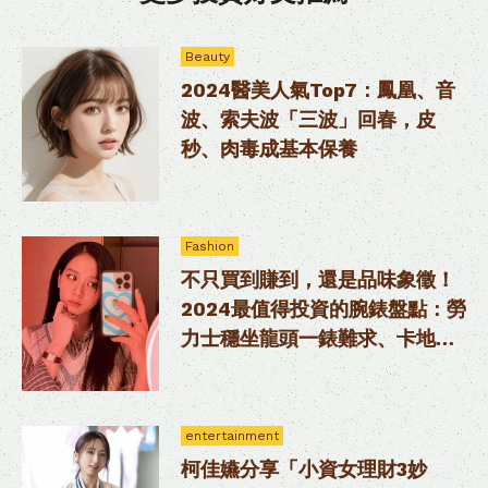
Beauty
2024醫美人氣Top7：鳳凰、音
波、索夫波「三波」回春，皮
秒、肉毒成基本保養
Fashion
不只買到賺到，還是品味象徵！
2024最值得投資的腕錶盤點：勞
力士穩坐龍頭一錶難求、卡地亞
「這款」錶連Jisoo都愛
entertainment
柯佳嬿分享「小資女理財3妙