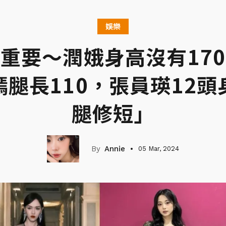
娛樂
重要～潤娥身高沒有17
腿長110，張員瑛12
腿修短」
Annie
05 Mar, 2024