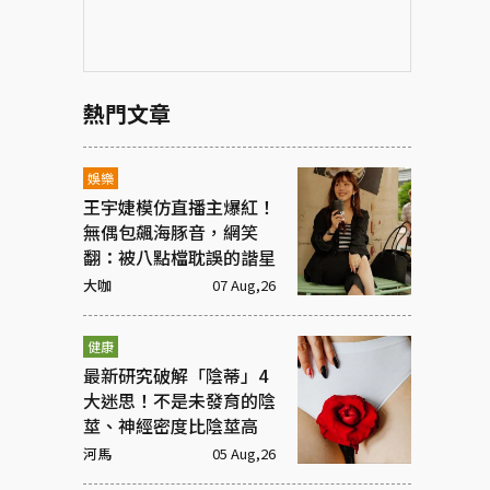
熱門文章
娛樂
王宇婕模仿直播主爆紅！
無偶包飆海豚音，網笑
翻：被八點檔耽誤的諧星
大咖
07 Aug,26
健康
最新研究破解「陰蒂」4
大迷思！不是未發育的陰
莖、神經密度比陰莖高
河馬
05 Aug,26