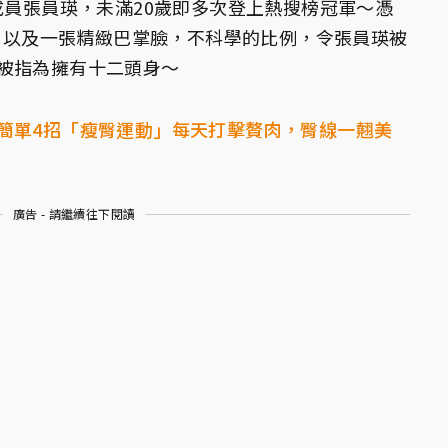
成員張員瑛，未滿20歲即多次登上熱搜榜冠軍～憑
腿，以及一張精緻巴掌臉，不科學的比例，令張員瑛被
被指為擁有十二頭身～
簡單4招「瘦臀運動」每天打擊贅肉，臀線一翹美
廣告 - 請繼續往下閱讀