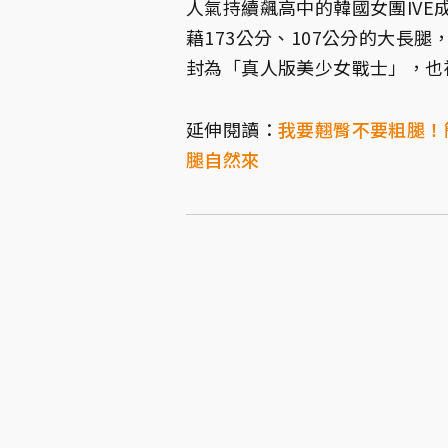
人氣持續飆高中的韓國女團IVE
藉173公分、107公分的大長
封為「真人版美少女戰士」，也
延伸閱讀：
我要翹臀不要粗腿！
腿自然來