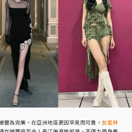
被譽為完美，在亞洲地區更因罕見而可貴，
女星
林
穩女神寶座至今！長江後浪推前浪，不僅九頭身美