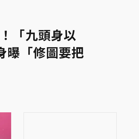
0！「九頭身以
頭身曝「修圖要把