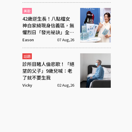
美妝
42歲逆生長！八點檔女
神白家綺現身信義區，無
懼烈日「發光祕訣」全靠
這包
Eason
07 Aug,26
話題
診所目睹人倫悲歌！「絕
望的父子」9歲兒喊：老
了就不要生我
Vicky
02 Aug,26