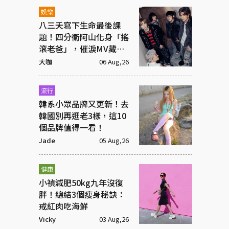
娛樂
八三夭寫下生命最後課
題！四分衛阿山化身「搖
滾老爸」，催淚MV藏大
洋蔥
大咖
06 Aug,26
流行
韓系小眾品牌又更新！去
韓國別再逛老3樣，這10
個品牌值得一看！
Jade
05 Aug,26
健康
小禎減肥50kg九年沒復
胖！總結3個瘦身秘訣：
戒紅肉吃海鮮
Vicky
03 Aug,26