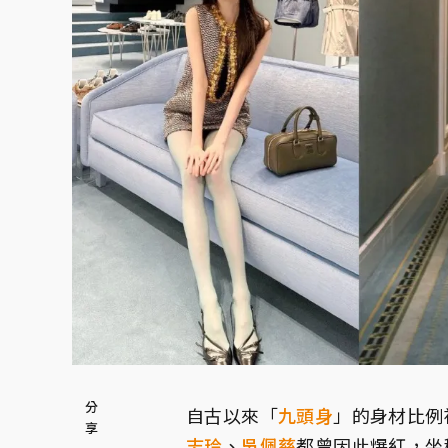
自古以來「
九頭身
」的身材比例
志玲
、
吳佩慈
都曾因此爆紅，坐