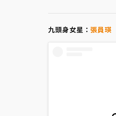
九頭身女星：
張員瑛