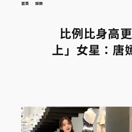
首頁
娛樂
比例比身高更
上」女星：唐嫣