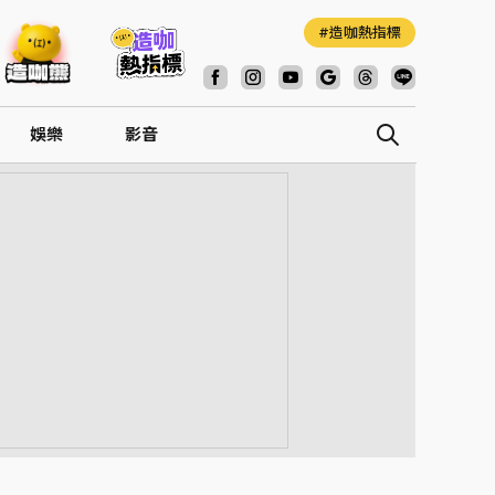
造咖熱指標
娛樂
影音