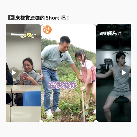
smart_display
來觀賞造咖的 Short 吧！
play_arrow
play_arrow
play_arrow