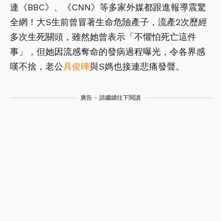
連《BBC》、《CNN》等多家外媒都跟進報導震驚
全網！大S生前曾冒著生命危險產子，流產2次歷經
多次生死關頭，雖然她曾表示「不懼怕死亡這件
事」，但她因流感奪命的發病過程曝光，令各界感
嘆不捨，老公
具俊曄
與S媽也接連悲痛發聲。
廣告 - 請繼續往下閱讀