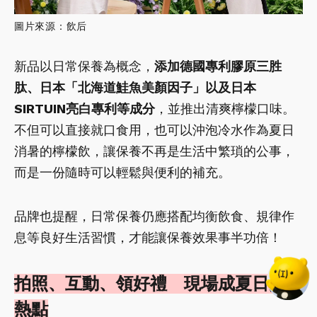
圖片來源：飲后
新品以日常保養為概念，
添加德國專利膠原三胜
肽、日本「北海道鮭魚美顏因子」以及日本
SIRTUIN亮白專利等成分
，並推出清爽檸檬口味。
不但可以直接就口食用，也可以沖泡冷水作為夏日
消暑的檸檬飲，讓保養不再是生活中繁瑣的公事，
而是一份隨時可以輕鬆與便利的補充。
品牌也提醒，日常保養仍應搭配均衡飲食、規律作
息等良好生活習慣，才能讓保養效果事半功倍！
拍照、互動、領好禮 現場成夏日打卡
熱點