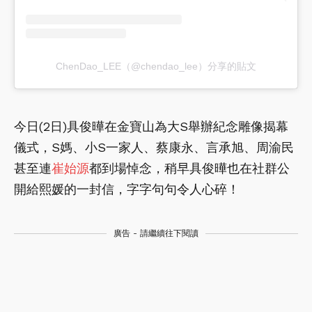
ChenDao_LEE（@chendao_lee）分享的貼文
今日(2日)具俊曄在金寶山為大S舉辦紀念雕像揭幕
儀式，S媽、小S一家人、蔡康永、言承旭、周渝民
甚至連
崔始源
都到場悼念，稍早具俊曄也在社群公
開給熙媛的一封信，字字句句令人心碎！
廣告 - 請繼續往下閱讀