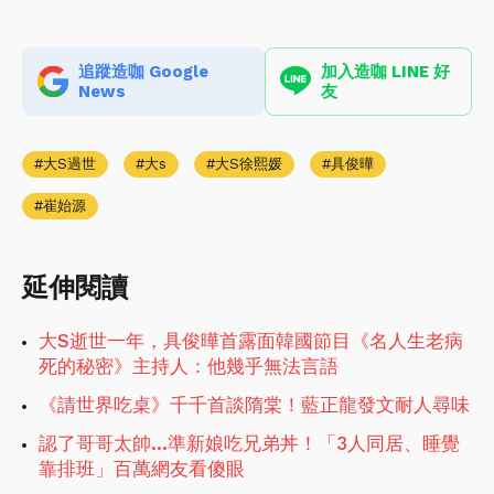
追蹤造咖 Google
加入造咖 LINE 好
News
友
大S過世
大s
大S徐熙媛
具俊曄
崔始源
延伸閱讀
大S逝世一年，具俊曄首露面韓國節目《名人生老病
死的秘密》主持人：他幾乎無法言語
《請世界吃桌》千千首談隋棠！藍正龍發文耐人尋味
認了哥哥太帥…準新娘吃兄弟丼！「3人同居、睡覺
靠排班」百萬網友看傻眼