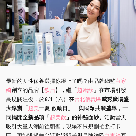
最新的女性保養選擇你跟上了嗎？由品牌總監
白家
綺
創立的品牌【
飲后
】，繼「
超孅飲
」在市場引發
高度關注後，於8/1（六）
在
台北信義區
威秀廣場盛
大舉辦「
超美
一夏 啟動日」，與民眾共襄盛舉，一
同揭開全新品項「
超美飲
」的神秘面紗。
活動當天
吸引大量人潮前往朝聖，現場不只規劃拍照打卡
區，更能透過舞台活動近距離與品牌總監
白家綺
互