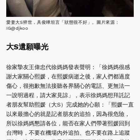
愛妻大S猝世，具俊曄坦言「狀態很不好」。圖片來源：
IG@djkoo
大S遺願曝光
徐家摯友王偉忠代徐媽媽發表聲明：「徐媽媽很感
謝大家關心熙媛，在熙媛病逝之後，家人們都過度
傷心，很抱歉無法接聽各界關心的電話、更無法一
一說明過程，請大家見諒」，表示徐媽媽想拜託記
者朋友幫助熙媛（大S）完成她的心願：「熙媛一直
以來最擔心的就是記者朋友的追拍，因為很危險，
所以徐媽媽懇請各位，能否在家人們帶著熙媛回到
台灣時，不要在機場內外追拍、也不要在路上追蹤