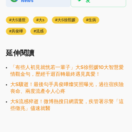
News
友
大S過世
大s
大S徐熙媛
生病
具俊曄
流感
延伸閱讀
「有些人初見就恍若一輩子」大S徐熙媛10大智慧愛
情觀金句，歷經千迴百轉最終遇見真愛！
大S驟逝！最後勾手具俊曄燦笑照曝光，過往宿疾險
喪命、兩度流產令人心疼
大S流感猝逝！微博熱搜日網震驚，疾管署示警「這
些徵兆」儘速就醫