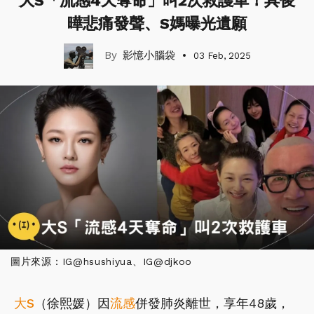
大S「流感4天奪命」叫2次救護車！具俊
曄悲痛發聲、S媽曝光遺願
影憶小腦袋
03 Feb, 2025
圖片來源：IG@hsushiyua、IG@djkoo
大S
（徐熙媛）因
流感
併發肺炎離世，享年48歲，