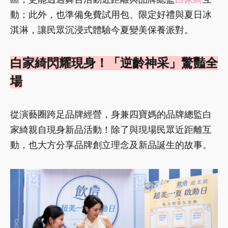
動；此外，也準備免費試用包、限定好禮與夏日冰
淇淋，讓民眾沉浸式體驗今夏變美保養派對。
白家綺閃耀現身！「逆齡神采」驚豔全
場
從演藝圈跨足品牌經營，身兼四寶媽的品牌總監白
家綺親自現身新品活動！除了與現場民眾近距離互
動，也大方分享品牌創立理念及新品誕生的故事。