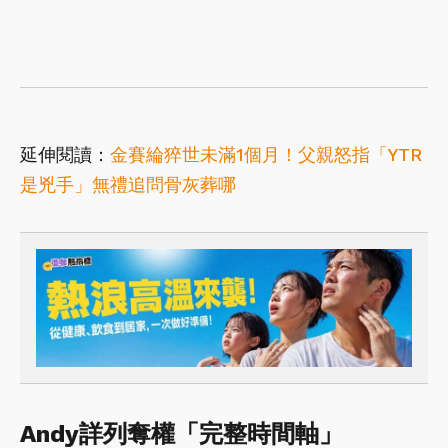
延伸閱讀：
金賽綸猝世未滿1個月！父親怒指「YTR
是兇手」無禮追問骨灰葬哪
Andy詳列奪權「完整時間軸」