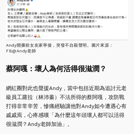
Andy開撕前女友家寧後，突發不自殺聲明。圖片來源：
FB@Andy老師
蔡阿嘎：壞人為何活得很滋潤？
網紅圈對此也聲援Andy，當中包括近期為追討元老
級員工蘿拉（林沛蓁）不法所得的蔡阿嘎，攻防戰
打得非常辛苦，慘痛經驗讓他對Andy如今遭遇心有
戚戚焉，心疼感嘆「為什麼這年頭壞人都可以活得
很滋潤？Andy老師加油」。