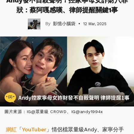
Andy發不自殺聲明！控家寧母女詐財八罪
狀：蔡阿嘎感嘆、律師提醒關鍵1事
影憶小腦袋
12 Mar, 2025
圖片來源：IG@眾量級 CROWD、IG@andy1994x
網紅
「
YouTuber
」情侶檔眾量級Andy、家寧分手