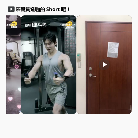
smart_display
來觀賞造咖的 Short 吧！
play_arrow
play_arrow