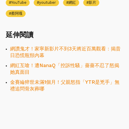
YouTube
youtuber
網紅
影片
蔡阿嘎
延伸閱讀
網讚鬼才！家寧新影片不到3天將近百萬觀看：揭昔
日恐慌瓶頸內幕
網紅互嗆！遭NanaQ「控訴性騷」薔薔不忍了怒揭
她真面目
金賽綸猝世未滿1個月！父親怒指「YTR是兇手」無
禮追問骨灰葬哪