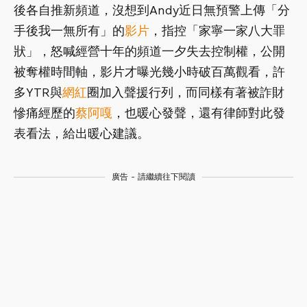
後各自推新頻道，沒想到Andy近日無預警上傳「分
手後我一無所有」的
影片
，指控「家寧一家八大罪
狀」，怒喊經營十年的頻道一夕失去控制權，公開
被奪權時間軸，影片才曝光幾小時破百萬觀看，許
多YTR與
網紅
圈加入聲援行列，而同樣有著被詐財
慘痛經歷的
蔡阿嘎
，也暖心發聲，還有律師對此發
表看法，給出暖心建議。
廣告 - 請繼續往下閱讀