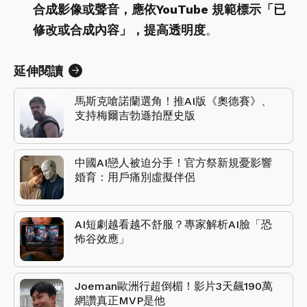
合成影像或聲音，應依YouTube 規範標示「已
修改或合成內容」，提高透明度
。
延伸閱讀
馬斯克嗆諾蘭選角！推AI版《奧德賽》、
支持梅爾吉勃遜拍歷史版
中國AI戀人被迫分手！官方祭新規憂影響
婚育：用戶痛別虛擬伴侶
AI短劇越看越不舒服？專家解析AI臉「恐
怖谷效應」
Joeman歐洲行超倒楣！影片3天飆190萬
網讚真正MVP是他