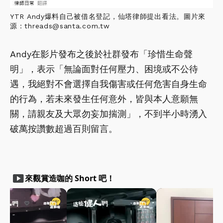
YTR Andy爆料自己被借名登記，仙塔律師提出看法。圖片來
源：threads@santa.com.tw
Andy在影片發布之後於社群發布「珍惜生命聲
明」，表示「無論面對任何壓力、困境或不公待
遇，我絕對不會選擇自我傷害或任何危害自身生命
的行為，若未來發生任何意外，皆與本人意願無
關，請親友及大眾勿妄加揣測」，不到半小時湧入
破萬按讚數超過百則留言。
smart_display
來觀賞造咖的 Short 吧！