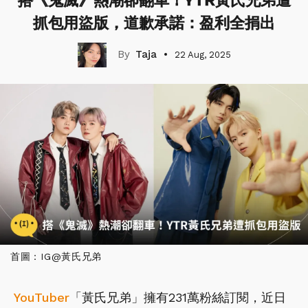
搭《鬼滅》熱潮卻翻車！YTR黃氏兄弟遭
抓包用盜版，道歉承諾：盈利全捐出
Taja
22 Aug, 2025
首圖：IG@黃氏兄弟
YouTuber
「黃氏兄弟」擁有231萬粉絲訂閱，近日