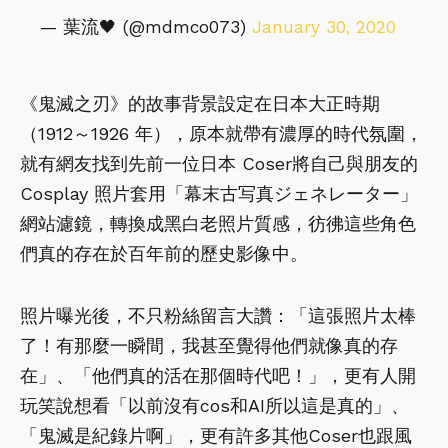
— 葉流🖤 (@mdmco073)
January 30, 2020
《鬼滅之刃》的故事背景設定在日本大正時期
（1912～1926 年），原本就帶有濃厚的時代氛圍，
就有網友找到先前一位日本 Coser將自己與朋友的
Cosplay 照片套用「幕末古写真ジェネレーター」
網站濾鏡，轉換成黑白老照片質感，彷彿這些角色
們真的存在於百年前的歷史影像中。
照片曝光後，不只粉絲留言大讚：「這張照片太棒
了！有那麼一瞬間，我甚至覺得他們就像真的存
在」、「他們真的活在那個時代吧！」，更有人開
玩笑說想看「以前沒有cos和AI所以這是真的」、
「鬼滅是紀錄片啊」，更有許多其他Coser也跟風