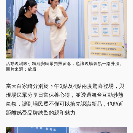
白家綺閃耀現身！「逆齡神采」驚豔全
場
從演藝圈跨足品牌經營，身兼四寶媽的品牌總監白
家綺親自現身新品活動！除了與現場民眾近距離互
動，也大方分享品牌創立理念及新品誕生的故事。