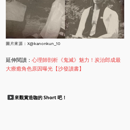
圖片來源：
X
@kanonkun_10
延伸閱讀：
心理師剖析《鬼滅》魅力！炭治郎成最
大療癒角色原因曝光【沙發讀書】
smart_display
來觀賞造咖的 Short 吧！