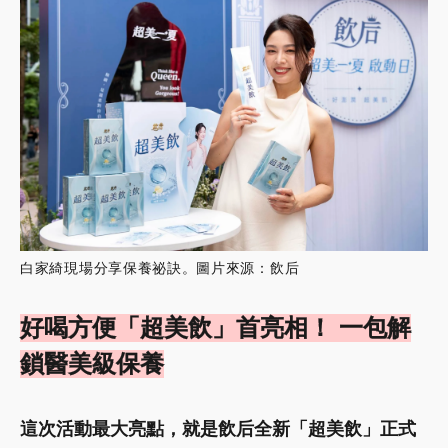
活動現場吸引粉絲與民眾拍照留念，也讓現場氣氛一路升溫。
圖片來源：飲后
當天白家綺分別於下午2點及4點兩度驚喜登場，與
現場民眾分享日常保養心得，並透過舞台互動炒熱
氣氛，讓到場民眾不僅可以搶先認識新品，也能近
距離感受品牌總監的親和魅力。