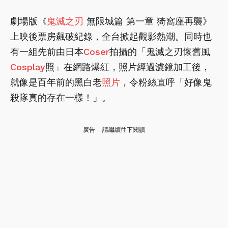
劇場版《
鬼滅之刃
無限城篇 第一章 猗窩座再襲》
上映後票房飆破紀錄，全台掀起觀影熱潮。同時也
有一組先前由日本
Coser
拍攝的「鬼滅之刃懷舊風
Cosplay
照」在網路爆紅，照片經過濾鏡加工後，
就像是百年前的黑白老
照片
，令粉絲直呼「好像鬼
殺隊真的存在一樣！」。
廣告 - 請繼續往下閱讀