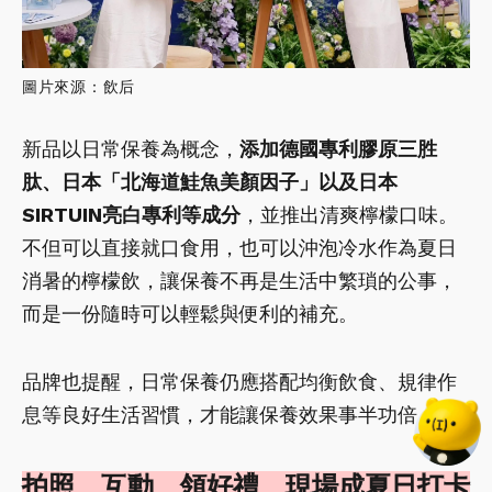
飲」，不僅沒有曬痕曬黑，肌膚狀態反而好到發
光，讓現場民眾都驚呼這不可能是42歲的模樣，成
為產品的最佳見證者。
圖片來源：飲后