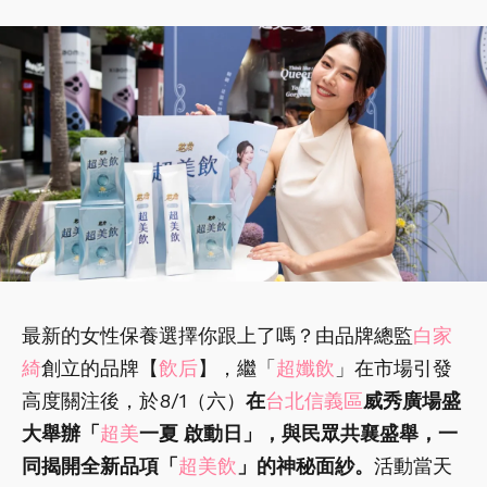
Home
美妝
美妝
42歲逆生長！八點檔女神白家綺現身信義
區，無懼烈日「發光祕訣」全靠這包
Eason
07 Aug, 2026