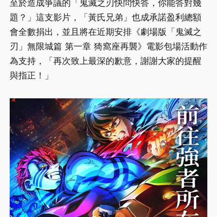
至於造成爭議的「鬼滅之刃快問快答，你能答對幾
題？」這支影片，「黃氏兄弟」也成承諾盈利總額
會全數捐出，並且將在近期安排《劇場版「鬼滅之
刃」無限城篇 第一章 猗窩座再襲》電影包場活動作
為支持，「再次致上最深的歉意，謝謝大家的提醒
與指正！」