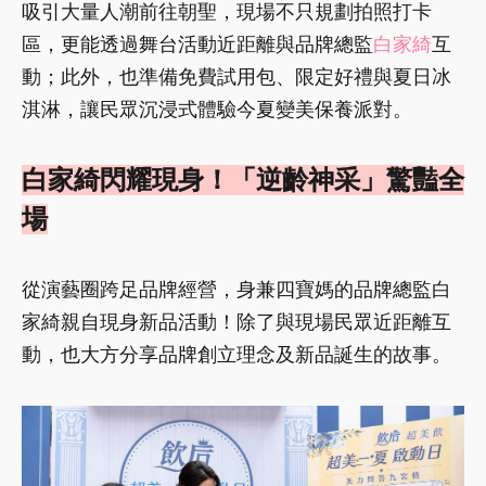
最新的女性保養選擇你跟上了嗎？由品牌總監
白家
綺
創立的品牌【
飲后
】，繼「
超孅飲
」在市場引發
高度關注後，於8/1（六）
在
台北信義區
威秀廣場盛
大舉辦「
超美
一夏 啟動日」，與民眾共襄盛舉，一
同揭開全新品項「
超美飲
」的神秘面紗。
活動當天
吸引大量人潮前往朝聖，現場不只規劃拍照打卡
區，更能透過舞台活動近距離與品牌總監
白家綺
互
動；此外，也準備免費試用包、限定好禮與夏日冰
淇淋，讓民眾沉浸式體驗今夏變美保養派對。