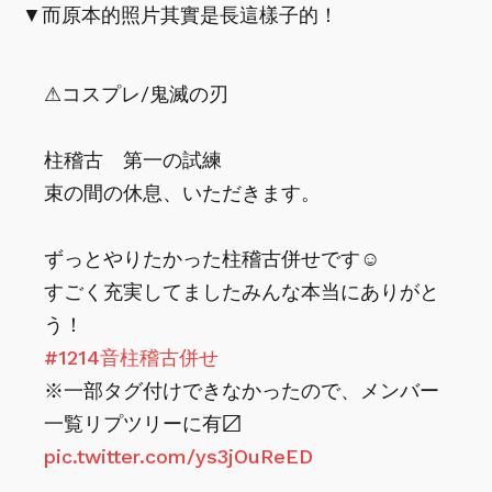
▼而原本的照片其實是長這樣子的！
⚠︎コスプレ/鬼滅の刃
柱稽古 第一の試練
束の間の休息、いただきます。
ずっとやりたかった柱稽古併せです☺️
すごく充実してましたみんな本当にありがと
う！
#1214音柱稽古併せ
※一部タグ付けできなかったので、メンバー
一覧リプツリーに有〼
pic.twitter.com/ys3jOuReED