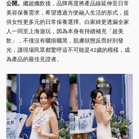
白家綺現場分享保養祕訣。圖片來源：飲后
好喝方便「超美飲」首亮相！ 一包解
鎖醫美級保養
這次活動最大亮點，就是飲后全新「超美飲」正式
公開。
繼超孅飲後，品牌再度將產品線延伸至日常
美容保養需求，希望透過方便融入生活的形式，提
供女性更多元的日常保養選擇。白家綺更透漏全家
人一同至上海遊玩，因為本身有持續補充「超美