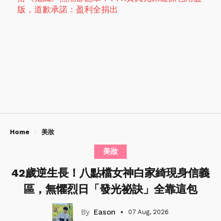
鬼滅
鬼滅之刃
延伸閱讀
眼紅忌妒？韓人氣Coser太辣「遭中國同行舉報」慘
被趕出場！追蹤數卻暴漲逾70萬
《鬼滅之刃：無限城篇》熱映，觀眾票選「最愛鬼角
色」TOP10出爐！
台灣八點檔瘋《鬼滅》他演「米豆子」網笑讚：紅姐
快出現了
搭《鬼滅》熱潮卻翻車！YTR黃氏兄弟遭抓包用盜
版，道歉承諾：盈利全捐出