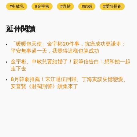
申敏兒
金宇彬
喜帖
結婚
愛情長跑
延伸閱讀
「暖暖包天使」金宇彬20件事，抗癌成功更謙卑：
平安無事過一天，我覺得這樣也算成功
金宇彬、申敏兒要結婚了！親筆信告白：想和她一起
走下去
8月韓劇推薦！宋江退伍回歸、丁海寅談失憶戀愛、
安普賢《財閥刑警》續集來了