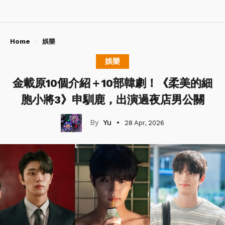
Home
娛樂
娛樂
金載原10個介紹＋10部韓劇！《柔美的細
胞小將3》申馴鹿，出演過夜店男公關
Yu
28 Apr, 2026