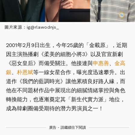
圖片來源：ig@rlawodnjs_
2001年2月9日出生，今年25歲的「金載原」，近期
因主演熱播劇《柔美的細胞小將3》以及官宣新劇
《惡女皇后》而備受關注。他接連與
申惠善
、
金高
銀
、
朴恩斌
等一線女星合作，曝光度迅速攀升。出
道作《我們的藍調時光》讓他累積良好路人緣，而
他在不同題材作品中展現出的細膩情緒掌控與角色
轉換能力，也逐漸奠定其「新生代實力派」地位，
成為韓劇圈備受期待的潛力男演員之一！
廣告 - 請繼續往下閱讀