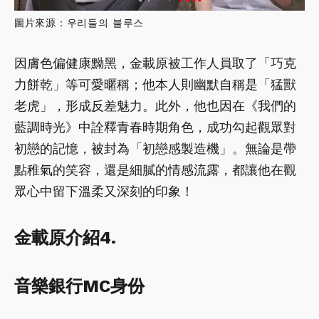
圖片來源：우리들의 블루스
因膚色偏健康黝黑，金載原被工作人員取了「巧克
力餅乾」等可愛暱稱；他本人則幽默自稱是「猛獸
老虎」，形成反差魅力。此外，他也因在《我們的
藍調時光》中詮釋青春時期角色，成功勾起觀眾對
初戀的記憶，被封為「初戀感製造機」。無論是帶
點稚氣的笑容，還是細膩的情感流露，都讓他在觀
眾心中留下溫柔又深刻的印象！
金載原介紹4.
音樂銀行MC身份