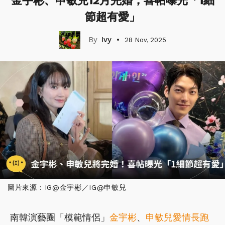
金宇彬、申敏兒12月完婚，喜帖曝光「1細
節超有愛」
Ivy
28 Nov, 2025
圖片來源：IG@金宇彬／IG@申敏兒
南韓演藝圈「模範情侶」
金宇彬
、
申敏兒
愛情長跑