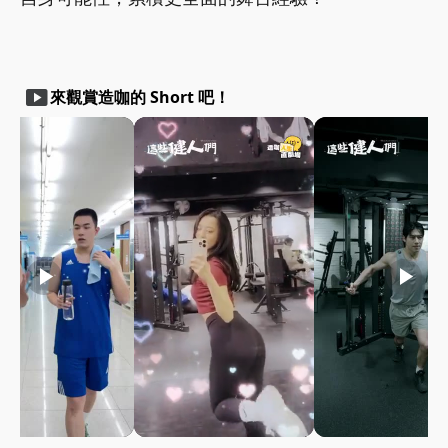
smart_display
來觀賞造咖的 Short 吧！
play_arrow
play_arrow
play_arrow