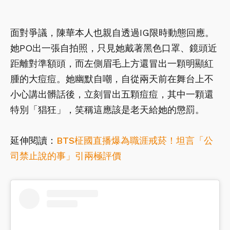
面對爭議，陳華本人也親自透過IG限時動態回應。
她PO出一張自拍照，只見她戴著黑色口罩、鏡頭近
距離對準額頭，而左側眉毛上方還冒出一顆明顯紅
腫的大痘痘。她幽默自嘲，自從兩天前在舞台上不
小心講出髒話後，立刻冒出五顆痘痘，其中一顆還
特別「猖狂」，笑稱這應該是老天給她的懲罰。
延伸閱讀：
BTS柾國直播爆為職涯戒菸！坦言「公
司禁止說的事」引兩極評價