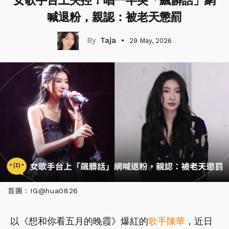
女歌手台上失控！唱一半突「飆髒話」網
喊退粉，親認：被老天懲罰
Taja
29 May, 2026
首圖：IG@hua0826
以《想和你看五月的晚霞》爆紅的
歌手
陳華
，近日