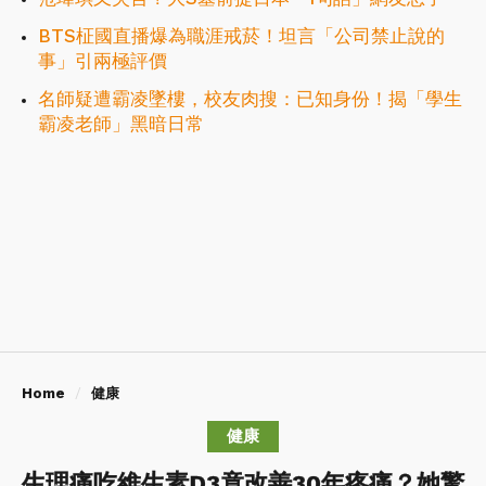
BTS柾國直播爆為職涯戒菸！坦言「公司禁止說的
事」引兩極評價
名師疑遭霸凌墜樓，校友肉搜：已知身份！揭「學生
霸凌老師」黑暗日常
Home
健康
健康
生理痛吃維生素D3竟改善30年疼痛？她驚