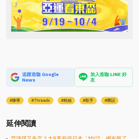
追蹤造咖 Google
加入造咖 LINE 好
News
友
陳華
Threads
粉絲
歌手
髒話
延伸閱讀
范瑋琪又失言？大S墓前提日本「1句話」網友怒了