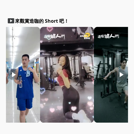
smart_display
來觀賞造咖的 Short 吧！
play_arrow
play_arrow
play_arrow