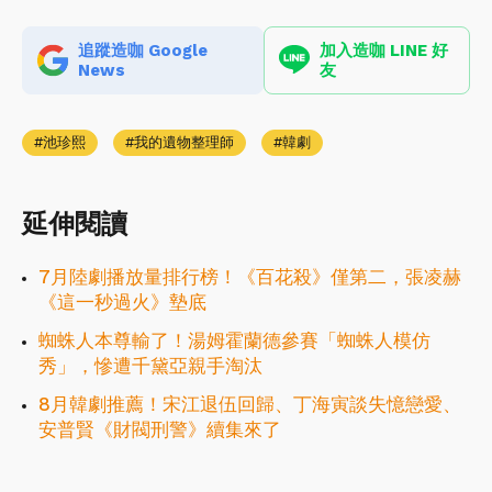
追蹤造咖 Google
加入造咖 LINE 好
News
友
池珍熙
我的遺物整理師
韓劇
延伸閱讀
7月陸劇播放量排行榜！《百花殺》僅第二，張凌赫
《這一秒過火》墊底
蜘蛛人本尊輸了！湯姆霍蘭德參賽「蜘蛛人模仿
秀」，慘遭千黛亞親手淘汰
8月韓劇推薦！宋江退伍回歸、丁海寅談失憶戀愛、
安普賢《財閥刑警》續集來了