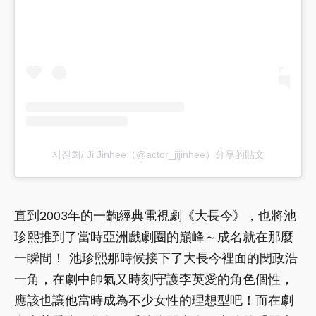
지진희/ Ji Jinhee（@actor_jijinhee）分享的貼文
直到2003年的一齣經典電視劇《大長今》，也將池
珍熙推到了當時亞洲戲劇圈的巔峰～成名就在那麼
一瞬間！ 池珍熙那時候接下了大長今裡面的閔政浩
一角，在劇中帥氣又時刻守護李英愛的角色個性，
應該也讓他當時成為不少女性的理想型吧！而在劇