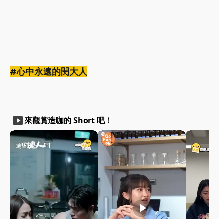
#心中永遠的閔大人
smart_display
來觀賞造咖的 Short 吧！
play_arrow
play_arrow