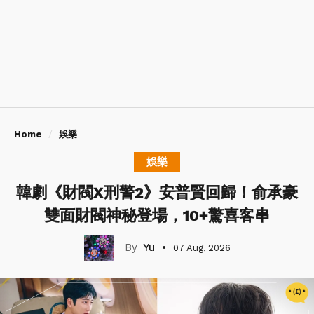
Home
娛樂
娛樂
韓劇《財閥X刑警2》安普賢回歸！俞承豪
雙面財閥神秘登場，10+驚喜客串
Yu
07 Aug, 2026