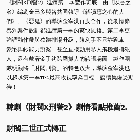
《財閥X刑警2》延續第一季製作班底，由《以吾之
名》編劇金巴多與曾共同執導《解讀惡之心的人
們》、《惡鬼》的導演金宰洪再度合作，從劇情節
奏到案件設計都延續第一季的爽快風格。第二季更
強調動作戲與整體排場升級，陳利手不只靠跑車、
豪宅與鈔能力辦案，甚至直接動用私人飛機追捕犯
人，還有戴著金手銬跨國抓人的誇張場面。製作團
隊明顯將「財閥刑警」的特色放大，導演金宰洪也
以超越第一季11%最高收視率為目標，讓續集備受期
待！
韓劇《財閥X刑警2》劇情看點推薦2.
財閥三世正式轉正