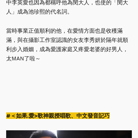
中李英愛也因為都稱呼他為閔大人，也使的「閔大
人」成為池珍熙的代名詞。
當時事業正值順利的他，在愛情方面也是收穫滿
滿，與在攝影工作室認識的女友李秀妍於隔年就順
利步入婚姻，成為愛護家庭又疼愛老婆的好男人，
太MAN了啦～
#＜如果.愛>歌神親授唱歌、中文發音記巧