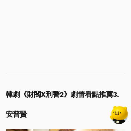
韓劇《財閥X刑警2》劇情看點推薦3.
安普賢