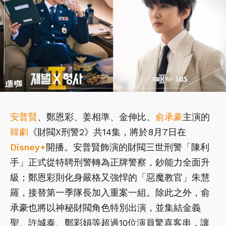
安普賢
、鄭恩彩、姜相準、金伸比、
俞承豪
主演的
韓劇
《財閥X刑警2》共14集，將於8月7日在
Disney+
開播。安普賢飾演的財閥三世刑警「陳利
手」正式從特聘刑警轉為正牌警察，鈔能力全面升
級；鄭恩彩則化身嚴格又強悍的「惡魔教官」朱慧
羅，接替第一季隊長加入重案一組。除此之外，俞
承豪也將以神秘財閥角色特別出演，並集結金義
聖、許城泰、鄭彩娟等超過10位演員驚喜客串，讓