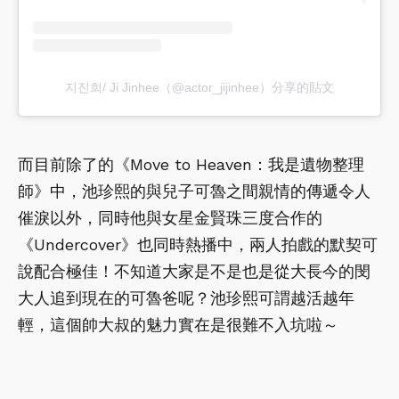
지진희/ Ji Jinhee（@actor_jijinhee）分享的貼文
而目前除了的《Move to Heaven：我是遺物整理
師》中，池珍熙的與兒子可魯之間親情的傳遞令人
催淚以外，同時他與女星金賢珠三度合作的
《Undercover》也同時熱播中，兩人拍戲的默契可
說配合極佳！不知道大家是不是也是從大長今的閔
大人追到現在的可魯爸呢？池珍熙可謂越活越年
輕，這個帥大叔的魅力實在是很難不入坑啦～