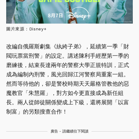
圖片來源：Disney+
改編自俄羅斯劇集《紈絝子弟》，延續第一季「財
閥玩票當刑警」的設定。講述陳利手經歷第一季的
磨練後，結束長達兩年的警察大學正規特訓，正式
成為編制內刑警，風光回歸江河警察局重案一組。
然而等待他的，卻是警校時期天天嚴格管教他的惡
魔教官「朱慧羅」，對方如今更直接成為新任組
長。兩人從師徒關係變成上下級，還將展開「以富
制富」的另類搜查合作！
廣告 - 請繼續往下閱讀