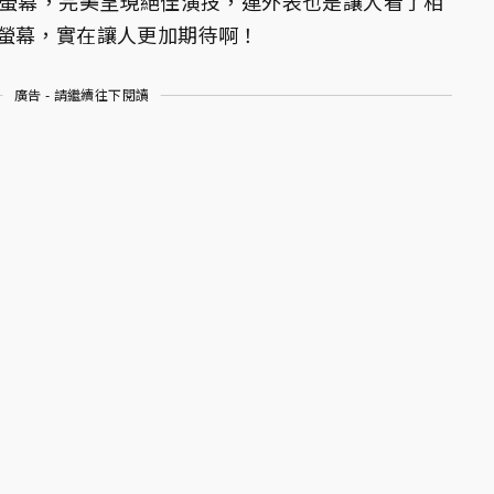
大螢幕，完美呈現絕佳演技，連外表也是讓人看了相
螢幕，實在讓人更加期待啊！
廣告 - 請繼續往下閱讀