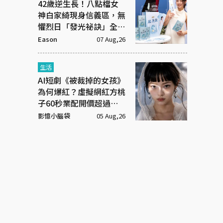
42歲逆生長！八點檔女
神白家綺現身信義區，無
懼烈日「發光祕訣」全靠
這包
Eason
07 Aug,26
生活
AI短劇《被裁掉的女孩》
為何爆紅？虛擬網紅方桃
子60秒業配開價超過百
萬元
影憶小腦袋
05 Aug,26