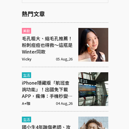
熱門文章
美妝
毛孔粗大、縮毛孔推薦！
粉刺痘痘也得救～這瓶是
Winter同款
Vicky
05 Aug,26
生活
iPhone隱藏版「航班查
詢功能」！出國免下載
APP，瘋傳：手機秒變機
場看板
A+咖
04 Aug,26
生活
國小生4年踹傷老師、攻