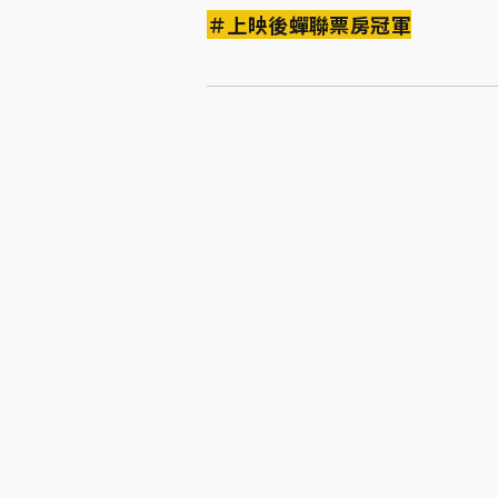
＃上映後蟬聯票房冠軍