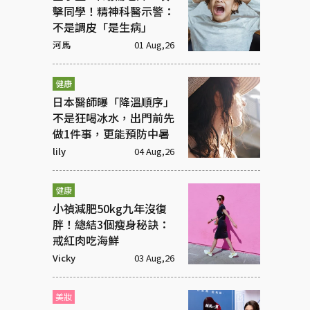
擊同學！精神科醫示警：
不是調皮「是生病」
河馬
01 Aug,26
健康
日本醫師曝「降溫順序」
不是狂喝冰水，出門前先
做1件事，更能預防中暑
lily
04 Aug,26
健康
小禎減肥50kg九年沒復
胖！總結3個瘦身秘訣：
戒紅肉吃海鮮
Vicky
03 Aug,26
美妝