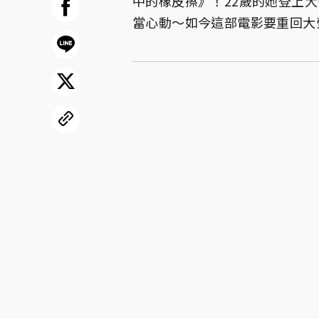
中的橡皮擦》！22歲的她登上
當心動～如今這部電影要重回大