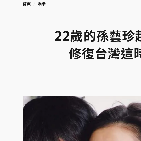
首頁
娛樂
22歲的孫藝
修復台灣這