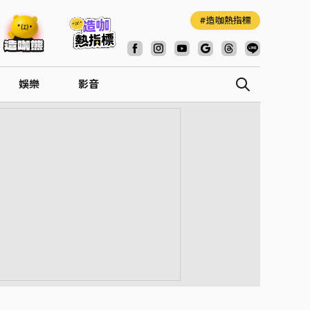
造咖熱指標
娛樂
影音