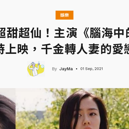
娛樂
珍超甜超仙！主演《腦海中
時上映，千金轉人妻的愛
JayMa
01 Sep, 2021