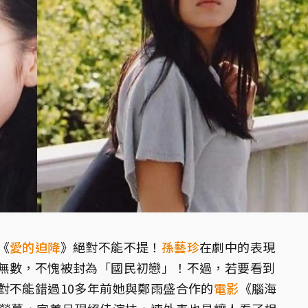
《
愛的迫降
》絕對不能不提！
孫藝珍
在劇中的表現
無數，不愧被封為「國民初戀」！不過，若要看到
對不能錯過10多年前她與鄭雨盛合作的
電影
《腦海