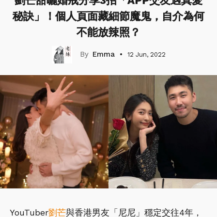
劉芒甜曬婚戒分享3招「APP交友遇真愛
秘訣」！個人頁面藏細節魔鬼，自介為何
不能放辣照？
Emma
12 Jun, 2022
YouTuber
劉芒
與香港男友「尼尼」穩定交往4年，