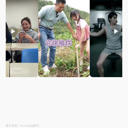
play_arrow
play_arrow
play_arrow
圖片來源：Youtube@劉芒