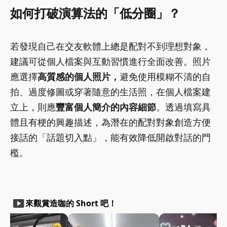
如何打破演算法的「低分圈」？
若發現自己在交友軟體上總是配對不到理想對象，
建議可從個人檔案與互動習慣進行全面改善。照片
應選擇
高質感的個人照片，
避免使用模糊不清的自
拍、過度修圖或穿著隨意的生活照，在個人檔案建
立上，則應
豐富個人簡介的內容細節
。透過填寫具
體且有梗的興趣描述，為潛在的配對對象創造方便
接話的「話題切入點」，能有效降低開啟對話的門
檻。
smart_display
來觀賞造咖的 Short 吧！