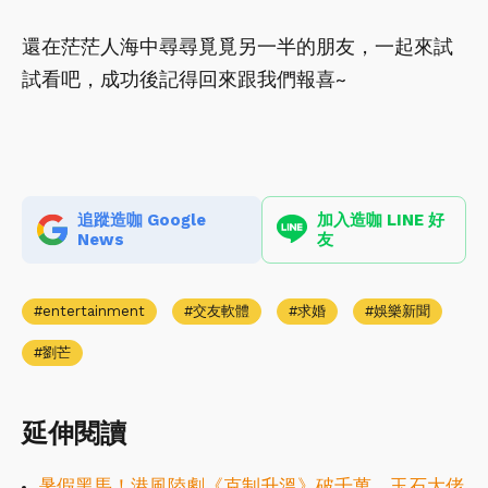
還在茫茫人海中尋尋覓覓另一半的朋友，一起來試
試看吧，成功後記得回來跟我們報喜~
追蹤造咖 Google
加入造咖 LINE 好
News
友
entertainment
交友軟體
求婚
娛樂新聞
劉芒
延伸閱讀
暑假黑馬！港風陸劇《克制升溫》破千萬，玉石大佬