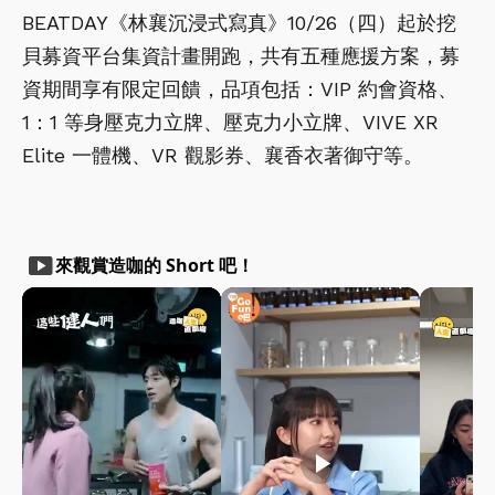
BEATDAY《林襄沉浸式寫真》10/26（四）起於挖
貝募資平台集資計畫開跑，共有五種應援方案，募
資期間享有限定回饋，品項包括：VIP 約會資格、
1：1 等身壓克力立牌、壓克力小立牌、VIVE XR
Elite 一體機、VR 觀影券、襄香衣著御守等。
smart_display
來觀賞造咖的 Short 吧！
play_arrow
play_arrow