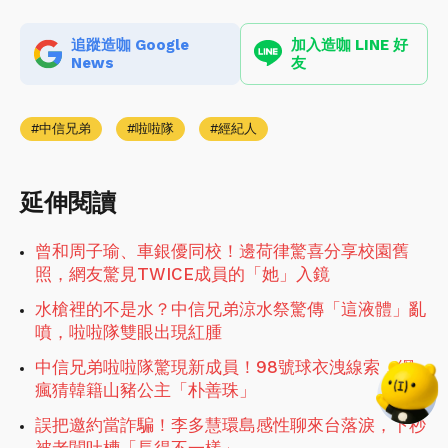
追蹤造咖 Google
加入造咖 LINE 好
News
友
中信兄弟
啦啦隊
經紀人
延伸閱讀
曾和周子瑜、車銀優同校！邊荷律驚喜分享校園舊
照，網友驚見TWICE成員的「她」入鏡
水槍裡的不是水？中信兄弟涼水祭驚傳「這液體」亂
噴，啦啦隊雙眼出現紅腫
中信兄弟啦啦隊驚現新成員！98號球衣洩線索，網
瘋猜韓籍山豬公主「朴善珠」
誤把邀約當詐騙！李多慧環島感性聊來台落淚，下秒
被老闆吐槽「長得不一樣」