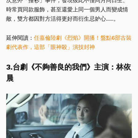
次意外「撞衫」事件，發現彼此不僅同月同日生、
時常買同款服飾，甚至還愛上同一個男人而變成情
敵，雙方都因對方活得更好而衍生忌妒心......。
延伸閱讀：
任嘉倫陸劇《烈焰》開播！盤點6部古裝
劇代表作，這部「眼神殺」演技封神
3.台劇《不夠善良的我們》主演：林依
晨