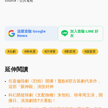
Source：公共電視
追蹤造咖 Google
加入造咖 LINE 好
News
友
台劇
林依晨
許瑋甯
劉若英
謝盈萱
延伸閱讀
任嘉倫陸劇《烈焰》開播！盤點6部古裝劇代表作，
這部「眼神殺」演技封神
科幻懸疑韓劇《支配物種》朱智勛、韓孝周主演，開
播日、演員劇情7大看點！