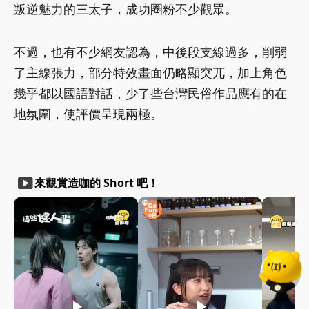
叛逆魅力的三太子，成功圈粉不少觀眾。
不過，也有不少網友認為，中後段支線過多，削弱
了主線張力，部分特效畫面仍略顯突兀，加上角色
幾乎都以國語對話，少了些台灣民俗作品應有的在
地氛圍，使評價呈現兩極。
smart_display
來觀賞造咖的 Short 吧！
play_arrow
play_arrow