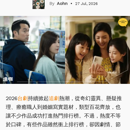
Aohn
27 Jul, 2026
2026
台劇
持續掀起
追劇
熱潮，從奇幻靈異、懸疑推
理、療癒職人到婚姻寫實題材，類型百花齊放，也
讓不少作品成功打進熱門排行榜。不過，熱度不等
於口碑，有些作品雖然衝上排行榜，卻因劇情、節