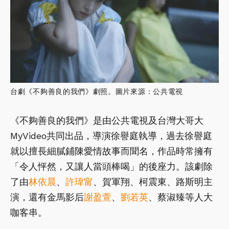
台劇《不夠善良的我們》劇照。圖片來源：公共電視
《不夠善良的我們》是由公共電視及台灣大哥大
MyVideo共同出品，導演徐譽庭執導，過去徐譽庭
就以擅長細膩鋪陳愛情故事而聞名，作品時常擁有
「令人怦然，又讓人當頭棒喝」的後座力。該劇除
了由
林依晨
、
許瑋甯
、賀軍翔、柯震東、路斯明主
演，還有金馬影后
謝盈萱
、
劉若英
、蔡淑臻等人大
咖客串。