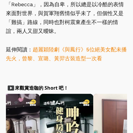
「Rebecca」，因為自卑，所以總是以冷酷的表情
來面對世界，與賀軍翔舊情似乎未了，但個性又是
「難搞」路線，同時也對柯震東產生不一樣的情
誼，兩人又甜又曖昧。
延伸閱讀：
趙麗穎陸劇《與鳳行》5位絕美女配未播
先火，曾黎、宣璐、黃羿古裝造型一次看
smart_display
來觀賞造咖的 Short 吧！