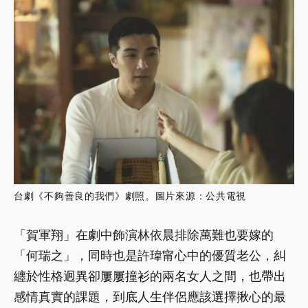
台劇《不夠善良的我們》劇照。圖片來源：公共電視
「賀軍翔」在劇中飾演林依晨排除萬難也要嫁的
「何瑞之」，同時也是許瑋甯心中的優質老公，糾
纏於性格迥異卻屢屢撞衫的兩名女人之間，也帶出
感情真實的課題，到底人生伴侶應該選擇揪心的最