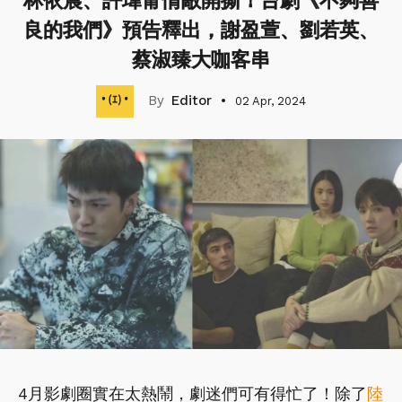
林依晨、許瑋甯情敵開撕！台劇《不夠善
良的我們》預告釋出，謝盈萱、劉若英、
蔡淑臻大咖客串
Editor
02 Apr, 2024
4月影劇圈實在太熱鬧，劇迷們可有得忙了！除了
陸