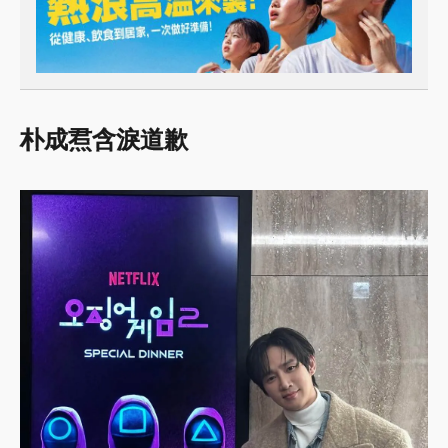
朴成焄含淚道歉