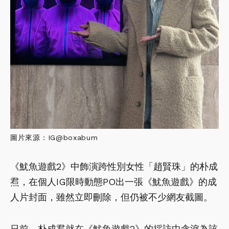
圖片來源：IG@boxabum
《魷魚遊戲2》中飾演跨性別女性「趙賢珠」的朴成
焄，在個人IG限時動態PO出一張《魷魚遊戲》的成
人片封面，雖然立即刪除，但仍被不少網友截圖。
日前，朴成焄就在《魷魚遊戲2》的採訪中含淚為該