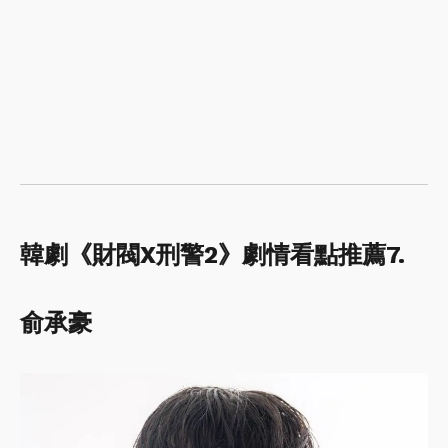
韓劇《財閥X刑警2》劇情看點推薦7.
俞承豪