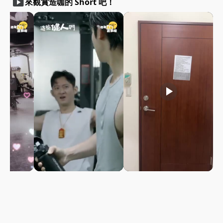
smart_display
來觀賞造咖的 Short 吧！
play_arrow
play_arrow