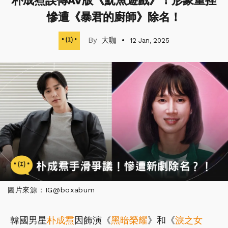
朴成焄誤傳AV版《魷魚遊戲》！形象重挫
慘遭《暴君的廚師》除名！
大咖
12 Jan, 2025
圖片來源：IG@boxabum
韓國男星
朴成焄
因飾演《
黑暗榮耀
》和《
淚之女