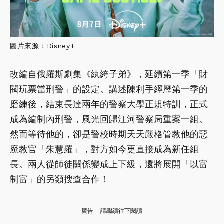
圖片來源：Disney+
改編自俄羅斯劇集《紈絝子弟》，延續第一季「財
閥玩票當刑警」的設定。講述陳利手經歷第一季的
磨練後，結束長達兩年的警察大學正規特訓，正式
成為編制內刑警，風光回歸江河警察局重案一組。
然而等待他的，卻是警校時期天天嚴格管教他的惡
魔教官「朱慧羅」，對方如今更直接成為新任組
長。兩人從師徒關係變成上下級，還將展開「以富
制富」的另類搜查合作！
廣告 - 請繼續往下閱讀