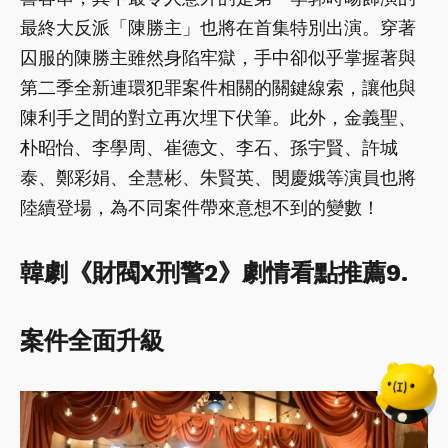
最終大反派「陳勝主」也將在首集特別出演。穿著
囚服的陳勝主雖然身陷牢獄，手中卻似乎掌握著與
第二季全新連環犯罪案件相關的關鍵線索，讓他與
陳利手之間的對立再次埋下伏筆。此外，金義聖、
朴昭怡、李學周、崔德文、李石、孫宇賢、許城
泰、鄭彩娟、全慧彬、朱賢英、閔慶娥等演員也將
陸續登場，為不同案件帶來意想不到的變數！
韓劇《財閥X刑警2》劇情看點推薦9.
案件全面升級