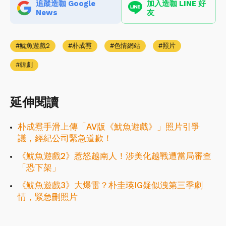
追蹤造咖 Google
加入造咖 LINE 好
News
友
魷魚遊戲2
朴成焄
色情網站
照片
韓劇
延伸閱讀
朴成焄手滑上傳「AV版《魷魚遊戲》」照片引爭
議，經紀公司緊急道歉！
《魷魚遊戲2》惹怒越南人！涉美化越戰遭當局審查
「恐下架」
《魷魚遊戲3》大爆雷？朴圭瑛IG疑似洩第三季劇
情，緊急刪照片