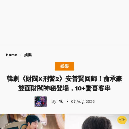
Home
娛樂
娛樂
韓劇《財閥X刑警2》安普賢回歸！俞承豪
雙面財閥神秘登場，10+驚喜客串
Yu
07 Aug, 2026