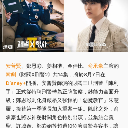
安普賢
、鄭恩彩、姜相準、金伸比、
俞承豪
主演的
韓劇
《財閥X刑警2》共14集，將於8月7日在
Disney+
開播。安普賢飾演的財閥三世刑警「陳利
手」正式從特聘刑警轉為正牌警察，鈔能力全面升
級；鄭恩彩則化身嚴格又強悍的「惡魔教官」朱慧
羅，接替第一季隊長加入重案一組。除此之外，俞
承豪也將以神秘財閥角色特別出演，並集結金義
聖、許城泰、鄭彩娟等超過10位演員驚喜客串，讓