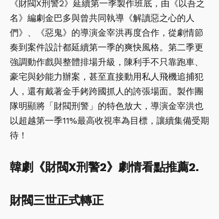
《財閥X刑警2》延續第一季製作班底，由《以吾之
名》編劇金巴多與曾共同執導《解讀惡之心的人
們》、《惡鬼》的導演金宰洪再度合作，從劇情節
奏到案件設計都延續第一季的爽快風格。第二季更
強調動作戲與整體排場升級，陳利手不只靠跑車、
豪宅與鈔能力辦案，甚至直接動用私人飛機追捕犯
人，還有戴著金手銬跨國抓人的誇張場面。製作團
隊明顯將「財閥刑警」的特色放大，導演金宰洪也
以超越第一季11%最高收視率為目標，讓續集備受期
待！
韓劇《財閥X刑警2》劇情看點推薦2.
財閥三世正式轉正