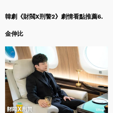
韓劇《財閥X刑警2》劇情看點推薦6.
金伸比