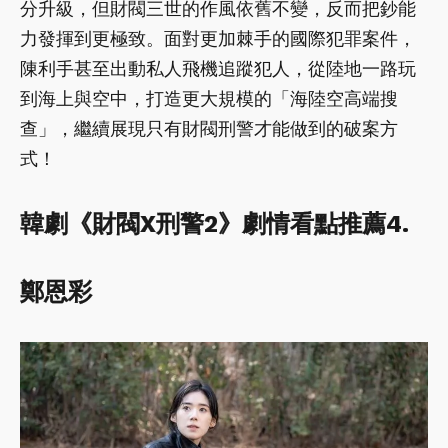
分升級，但財閥三世的作風依舊不變，反而把鈔能
力發揮到更極致。面對更加棘手的國際犯罪案件，
陳利手甚至出動私人飛機追蹤犯人，從陸地一路玩
到海上與空中，打造更大規模的「海陸空高端搜
查」，繼續展現只有財閥刑警才能做到的破案方
式！
韓劇《財閥X刑警2》劇情看點推薦4.
鄭恩彩