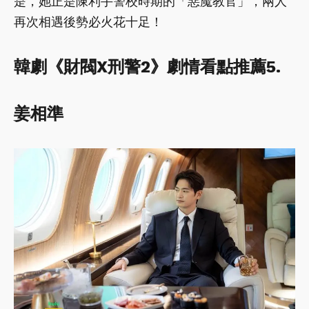
是，她正是陳利手警校時期的「惡魔教官」，兩人
再次相遇後勢必火花十足！
韓劇《財閥X刑警2》劇情看點推薦5.
姜相準