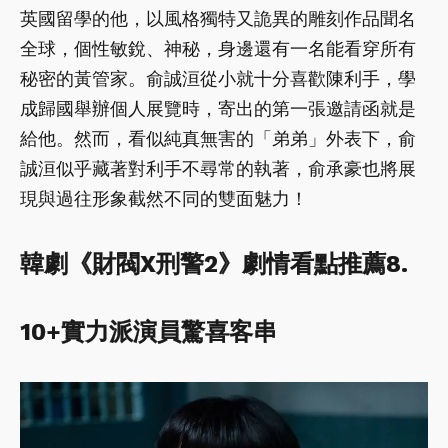
英國留學的他，以風格獨特又詭異的雕刻作品聞名
全球，個性敏銳、神秘，身邊還有一名能看穿所有
秘密的黃管家。俞誠洹從小就十分喜歡陳利手，學
成歸國舉辦個人展覽時，寄出的第一張邀請函就是
給他。然而，看似純真無害的「弟弟」外表下，俞
誠洹似乎藏著對利手不尋常的執著，俞承豪也將展
現與過往形象截然不同的雙面魅力！
韓劇《財閥X刑警2》劇情看點推薦8.
10+實力派演員驚喜客串