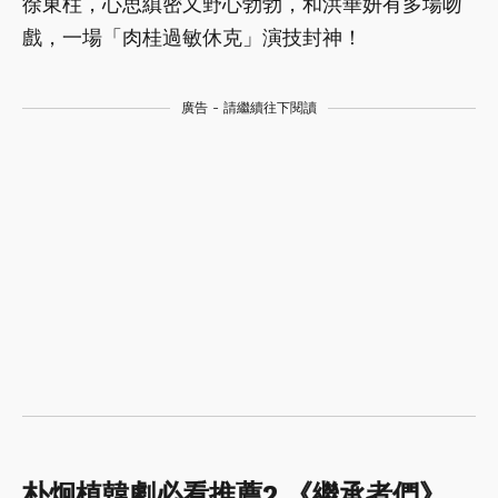
徐東柱，心思縝密又野心勃勃，和洪華妍有多場吻
戲，一場「肉桂過敏休克」演技封神！
廣告 - 請繼續往下閱讀
朴炯植韓劇必看推薦2.《繼承者們》