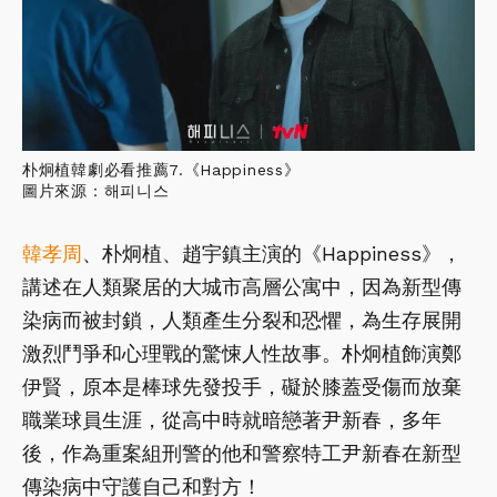
朴炯植韓劇必看推薦7.《Happiness》
圖片來源：해피니스
韓孝周
、朴炯植、趙宇鎮主演的《Happiness》，
講述在人類聚居的大城市高層公寓中，因為新型傳
染病而被封鎖，人類產生分裂和恐懼，為生存展開
激烈鬥爭和心理戰的驚悚人性故事。朴炯植飾演鄭
伊賢，原本是棒球先發投手，礙於膝蓋受傷而放棄
職業球員生涯，從高中時就暗戀著尹新春，多年
後，作為重案組刑警的他和警察特工尹新春在新型
傳染病中守護自己和對方！