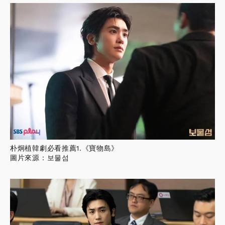
朴炯植韓劇必看推薦1.《寶物島》
圖片來源：보물섬