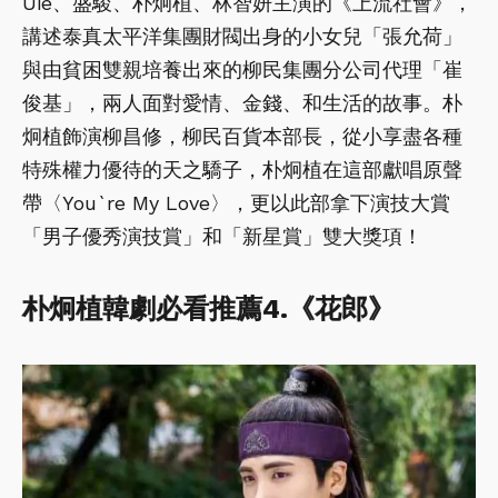
Uie、盛駿、朴炯植、林智妍主演的《上流社會》，
講述泰真太平洋集團財閥出身的小女兒「張允荷」
與由貧困雙親培養出來的柳民集團分公司代理「崔
俊基」，兩人面對愛情、金錢、和生活的故事。朴
炯植飾演柳昌修，柳民百貨本部長，從小享盡各種
特殊權力優待的天之驕子，朴炯植在這部獻唱原聲
帶〈You`re My Love〉，更以此部拿下演技大賞
「男子優秀演技賞」和「新星賞」雙大獎項！
朴炯植韓劇必看推薦4.《花郎》