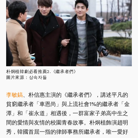
朴炯植韓劇必看推薦2.《繼承者們》
圖片來源：상속자들
李敏鎬
、朴信惠主演的《繼承者們》，講述平凡的
貧窮繼承者「車恩尚」與上流社會1%的繼承者「金
潭」和「崔永道」相遇後，一群富家子弟高中生之
間的愛情與友情的校園青春故事。朴炯植飾演趙明
秀，韓國首屈一指的律師事務所繼承者，唯一愛好