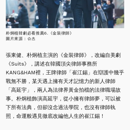
朴炯植韓劇必看推薦6.《金裝律師》
圖片來源：슈츠
張東健、朴炯植主演的《金裝律師》，改編自美劇
《Suits》，講述在韓國頂尖律師事務所
KANG&HAM裡，王牌律師「崔江錫」在辯護中幾乎
戰無不勝，某天遇上擁有天才記憶力的新人律師
「高延宇」，兩人為法律界黃金拍檔的法律職場故
事。朴炯植飾演高延宇，從小擁有律師夢，可以被
下所有法典，但卻沒念過法學院，也沒有律師執
照，命運般遇見徹底改編他人生的崔江錫！