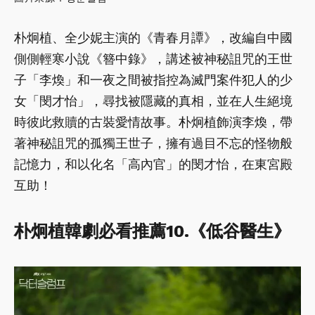
朴炯植、全少妮主演的《青春月譚》，改編自中國
側側輕寒小說《簪中錄》，講述被神秘詛咒的王世
子「李煥」和一夜之間被指控為滅門案件犯人的少
女「閔才怡」，尋找被隱藏的真相，並在人生絕境
時彼此救贖的古裝愛情故事。朴炯植飾演李煥，帶
著神秘詛咒的孤獨王世子，擁有過目不忘的怪物般
記憶力，和以化名「高內官」的閔才怡，在東宮殿
互助！
朴炯植韓劇必看推薦10.《低谷醫生》