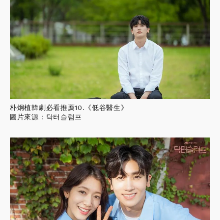
朴炯植韓劇必看推薦10.《低谷醫生》
圖片來源：닥터슬럼프