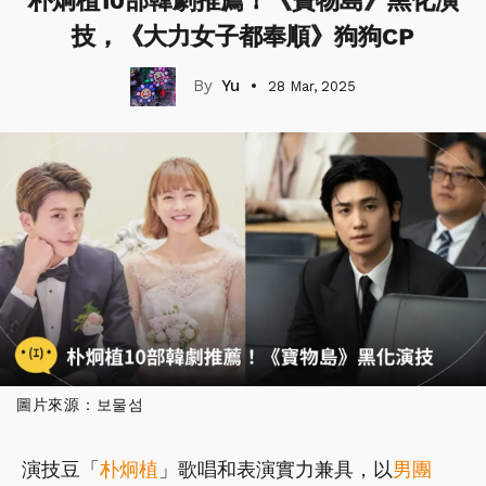
朴炯植10部韓劇推薦！《寶物島》黑化演
技，《大力女子都奉順》狗狗CP
Yu
28 Mar, 2025
圖片來源：보물섬
演技豆「
朴炯植
」歌唱和表演實力兼具，以
男團