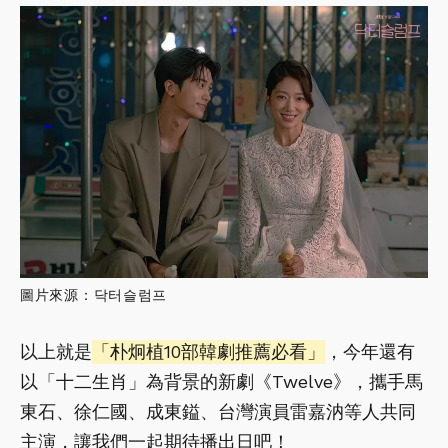
圖片來源：닥터슬럼프
以上就是
「朴炯植10部韓劇推薦必看」
，今年還有
以「十二生肖」為背景的新劇《Twelve》，攜手馬
東石、徐仁國、成東鎰、台灣演員雷嘉汭等人共同
主演，讓我們一起期待播出日吧！