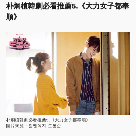
朴炯植韓劇必看推薦5.《大力女子都奉
順》
朴炯植韓劇必看推薦5.《大力女子都奉順》
圖片來源：힘쎈여자 도봉순