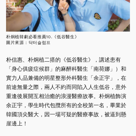
朴炯植韓劇必看推薦10.《低谷醫生》
圖片來源：닥터슬럼프
朴信惠、朴炯植二搭的《低谷醫生》，講述患有
「身心俱疲症候群」的麻醉科醫生「南荷娜」）和
實力人品兼備的明星整形外科醫生「余正宇」，在
前途無量之際，兩人不約而同陷入人生低谷，意外
重逢後展開互相治癒的浪漫醫療故事。朴炯植飾演
余正宇，學生時代包攬所有的全校第一名，畢業於
韓國頂尖醫大，因一場可疑的醫療事故，被逼到懸
崖邊上！