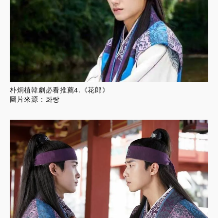
朴炯植韓劇必看推薦4.《花郎》
圖片來源：화랑