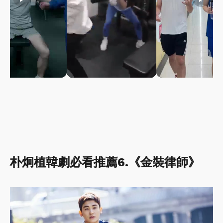
朴炯植韓劇必看推薦6.《金裝律師》