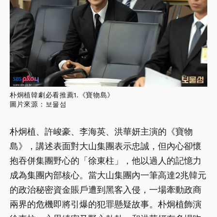
朴炯植韓劇必看推薦1.《寶物島》
圖片來源：보물섬
朴炯植、許峻豪、李海英、洪華妍主演的《寶物
島》，講述表面對大山集團表示忠誠，但內心卻懷
抱吞併集團野心的「徐東柱」，他以過人的記憶力
成為集團內部核心。當大山集團內一筆高達2兆韓元
的政治秘密資金賬戶遭到黑客入侵，一場牽動政商
兩界的危機即將引爆的犯罪懸疑故事。朴炯植飾演