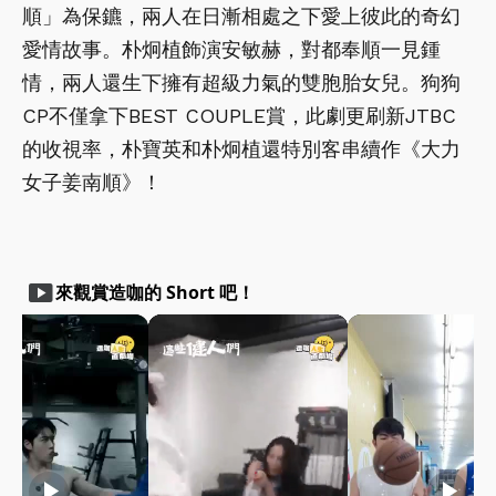
順」為保鑣，兩人在日漸相處之下愛上彼此的奇幻
愛情故事。朴炯植飾演安敏赫，對都奉順一見鍾
情，兩人還生下擁有超級力氣的雙胞胎女兒。狗狗
CP不僅拿下BEST COUPLE賞，此劇更刷新JTBC
的收視率，朴寶英和朴炯植還特別客串續作《大力
女子姜南順》！
smart_display
來觀賞造咖的 Short 吧！
play_arrow
play_arrow
play_arrow