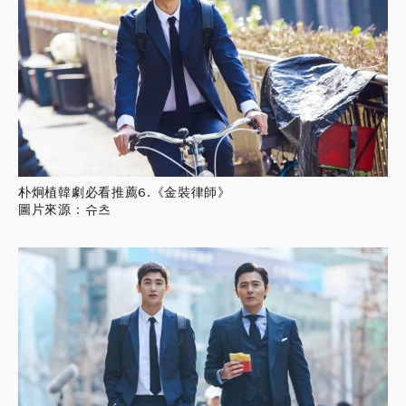
朴炯植韓劇必看推薦6.《金裝律師》
圖片來源：슈츠