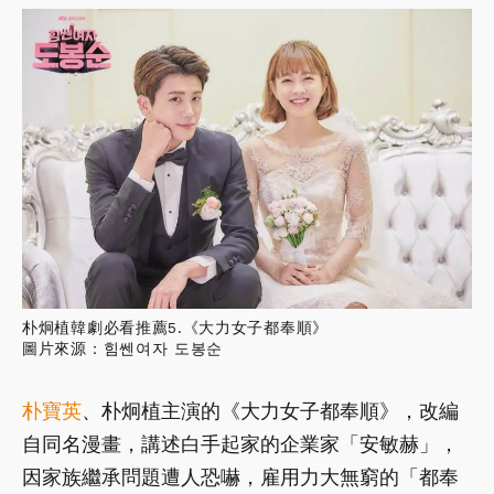
朴炯植韓劇必看推薦5.《大力女子都奉順》
圖片來源：힘쎈여자 도봉순
朴寶英
、朴炯植主演的《大力女子都奉順》，改編
自同名漫畫，講述白手起家的企業家「安敏赫」，
因家族繼承問題遭人恐嚇，雇用力大無窮的「都奉