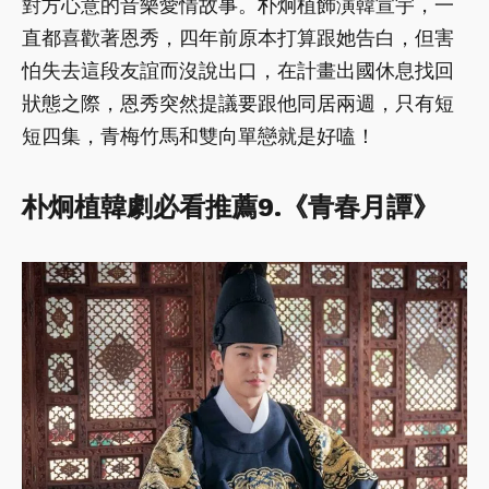
對方心意的音樂愛情故事。朴炯植飾演韓宣宇，一
直都喜歡著恩秀，四年前原本打算跟她告白，但害
怕失去這段友誼而沒說出口，在計畫出國休息找回
狀態之際，恩秀突然提議要跟他同居兩週，只有短
短四集，青梅竹馬和雙向單戀就是好嗑！
朴炯植韓劇必看推薦9.《青春月譚》