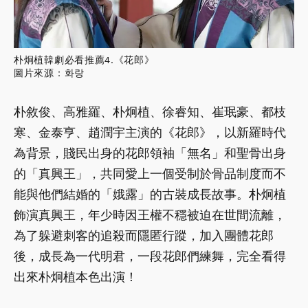
朴炯植韓劇必看推薦4.《花郎》
圖片來源：화랑
朴敘俊、高雅羅、朴炯植、徐睿知、崔珉豪、都枝
寒、金泰亨、趙潤宇主演的《花郎》，以新羅時代
為背景，賤民出身的花郎領袖「無名」和聖骨出身
的「真興王」，共同愛上一個受制於骨品制度而不
能與他們結婚的「娥露」的古裝成長故事。朴炯植
飾演真興王，年少時因王權不穩被迫在世間流離，
為了躲避刺客的追殺而隱匿行蹤，加入團體花郎
後，成長為一代明君，一段花郎們練舞，完全看得
出來朴炯植本色出演！