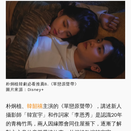
朴炯植韓劇必看推薦8.《單戀原聲帶》
圖片來源：Disney+
朴炯植、
韓韶禧
主演的《單戀原聲帶》，講述新人
攝影師「韓宣宇」和作詞家「李恩秀」是認識20年
的青梅竹馬，兩人因緣際會同住屋簷下，逐漸了解