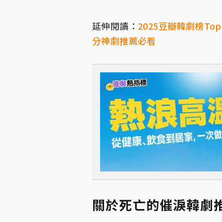
延伸閱讀：
2025豆瓣韓劇榜T
分神劇推薦必看
關於死亡的催淚韓劇推