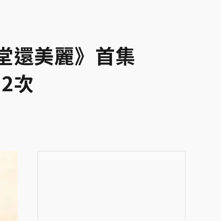
堂還美麗》首集
2次