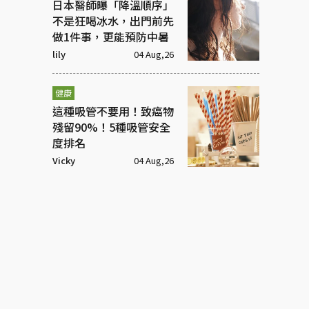
日本醫師曝「降溫順序」
不是狂喝冰水，出門前先
做1件事，更能預防中暑
lily
04 Aug,26
健康
這種吸管不要用！致癌物
殘留90%！5種吸管安全
度排名
Vicky
04 Aug,26