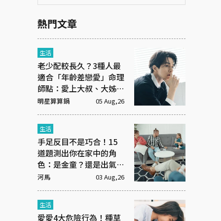
熱門文章
生活
老少配較長久？3種人最
適合「年齡差戀愛」命理
師點：愛上大叔、大姊有
原因
明星算算鍋
05 Aug,26
生活
手足反目不是巧合！15
道題測出你在家中的角
色：是金童？還是出氣
筒？
河馬
03 Aug,26
生活
愛愛4大危險行為！種草