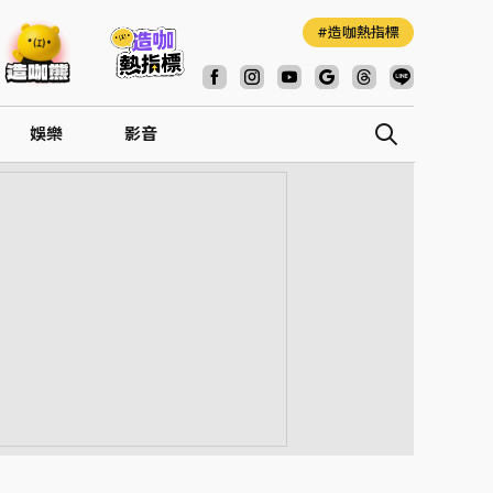
造咖熱指標
娛樂
影音