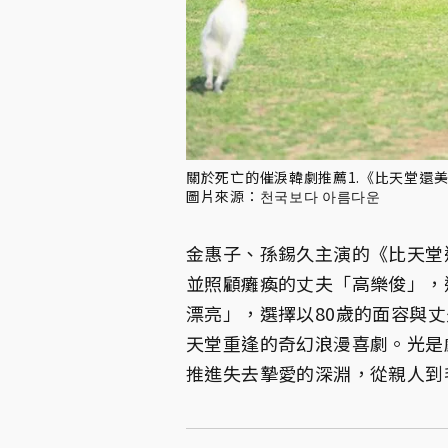
關於死亡的催淚韓劇推薦1.《比天堂還
圖片來源：천국보다 아름다운
金惠子、孫錫久主演的《比天堂
並照顧癱瘓的丈夫「高樂俊」，
漂亮」，選擇以80歲的面容與
天堂重逢的奇幻浪漫喜劇。光是
推進失去摯愛的深淵，從親人到