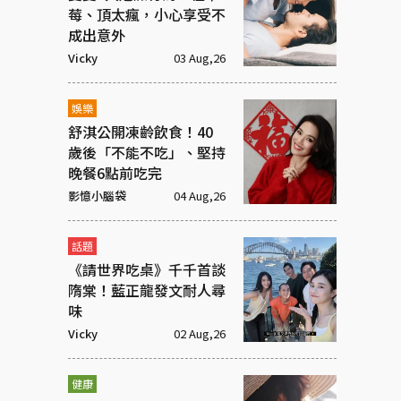
莓、頂太瘋，小心享受不
成出意外
Vicky
03 Aug,26
娛樂
舒淇公開凍齡飲食！40
歲後「不能不吃」、堅持
晚餐6點前吃完
影憶小腦袋
04 Aug,26
話題
《請世界吃桌》千千首談
隋棠！藍正龍發文耐人尋
味
Vicky
02 Aug,26
健康