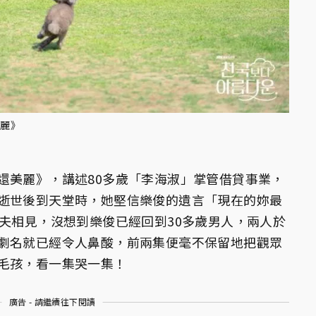
美麗》
還美麗》，講述80多歲「李海淑」掌管借貸事業，
逝世後到天堂時，她堅信樂俊的遺言「現在的妳最
丈夫相見，沒想到樂俊已經回到30多歲男人，兩人於
劇名就已經令人鼻酸，前兩集便毫不保留地把觀眾
毛孩，看一集哭一集！
廣告 - 請繼續往下閱讀