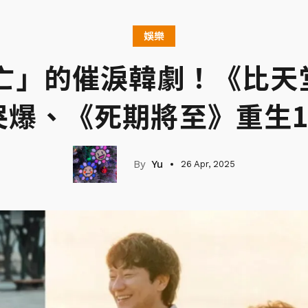
娛樂
死亡」的催淚韓劇！《比天
哭爆、《死期將至》重生1
Yu
26 Apr, 2025