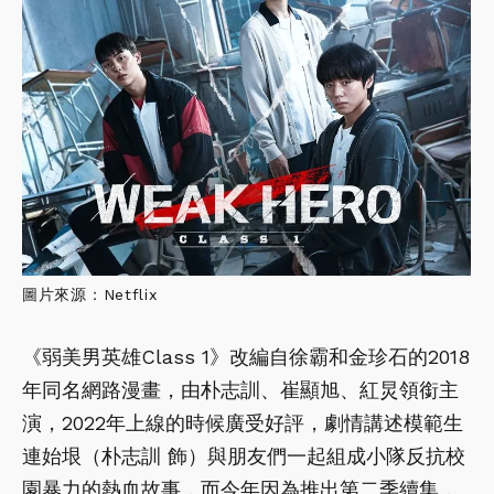
圖片來源：Netflix
《弱美男英雄Class 1》改編自徐霸和金珍石的2018
年同名網路漫畫，由朴志訓、崔顯旭、紅炅領銜主
演，2022年上線的時候廣受好評，劇情講述模範生
連始垠（朴志訓 飾）與朋友們一起組成小隊反抗校
園暴力的熱血故事，而今年因為推出第二季續集，