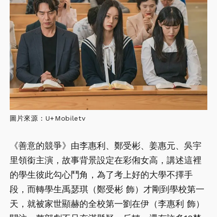
圖片來源：U+Mobiletv
《善意的競爭》由李惠利、鄭受彬、姜惠元、吳宇
里領銜主演，故事背景設定在彩俰女高，講述這裡
的學生彼此勾心鬥角，為了考上好的大學不擇手
段，而轉學生禹瑟琪（鄭受彬 飾）才剛到學校第一
天，就被家世顯赫的全校第一劉在伊（李惠利 飾）