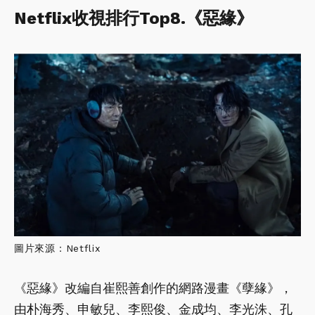
Netflix收視排行Top8.《惡緣》
圖片來源：Netflix
《惡緣》改編自崔熙善創作的網路漫畫《孽緣》，
由朴海秀、申敏兒、李熙俊、金成均、李光洙、孔