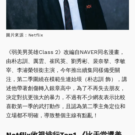
圖片來源：Netflix
《弱美男英雄Class 2》改編自NAVER同名漫畫，
由朴志訓、厲雲、崔民英、劉秀彬、裴奈拏、李敏
宰、李濬榮領銜主演，今年推出續集同樣備受關
注，第二季圍繞在模範生連始垠（朴志訓 飾），講
述他帶著創傷轉入銀章高中，為了不再失去朋友，
決定對抗更強大的暴力，不過有不少網友表示比較
喜歡第一季的武打動作，且認為第二季主角定位和
立場都不明確，導致整個主線有點亂！
Netflix收視排行Top1.《比天堂還美