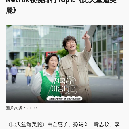
麗》
圖片來源：JTBC
《比天堂還美麗》由金惠子、孫錫久、韓志旼、李