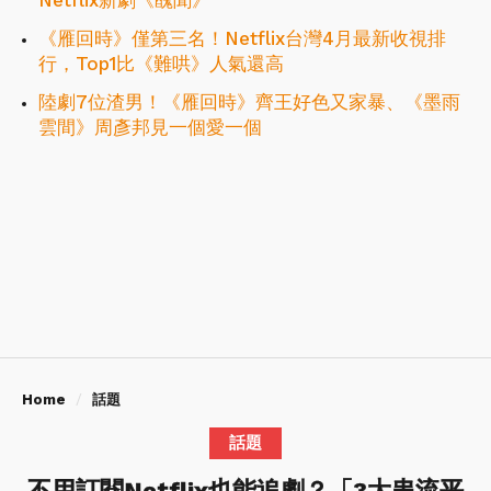
Netflix新劇《醜聞》
《雁回時》僅第三名！Netflix台灣4月最新收視排
行，Top1比《難哄》人氣還高
陸劇7位渣男！《雁回時》齊王好色又家暴、《墨雨
雲間》周彥邦見一個愛一個
Home
話題
話題
不用訂閱Netflix也能追劇？「3大串流平