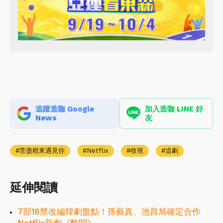
追蹤造咖 Google
加入造咖 LINE 好
News
友
苦盡柑來遇見你
Netflix
收視
追劇
延伸閱讀
7部18禁改編韓劇盤點！孫藝真、池昌旭確定合作