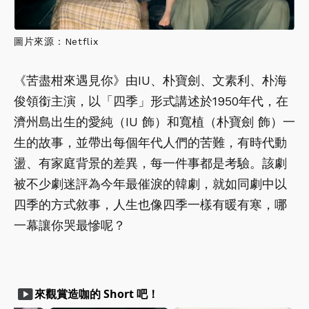
圖片來源：Netflix
《苦盡柑來遇見你》由IU、朴寶劍、文素利、朴海
俊領銜主演，以「四季」形式講述於1950年代，在
濟州島出生的愛純（IU 飾）和寬植（朴寶劍 飾）一
生的故事，並帶出每個年代人們的苦難，有時代動
盪、有家庭背景的差異，每一件事都是考驗。該劇
被不少劇迷評為今年最催淚的韓劇，就如同劇中以
四季的方式敘事，人生也像四季一樣有暖有寒，哪
一幕讓你哭最慘呢？
smart_display
來觀賞造咖的 Short 吧！