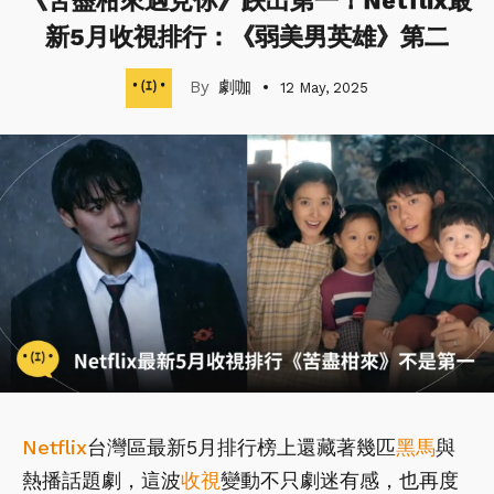
《苦盡柑來遇見你》跌出第一！Netflix最
新5月收視排行：《弱美男英雄》第二
劇咖
12 May, 2025
Netflix
台灣區最新5月排行榜上還藏著幾匹
黑馬
與
熱播話題劇，這波
收視
變動不只劇迷有感，也再度