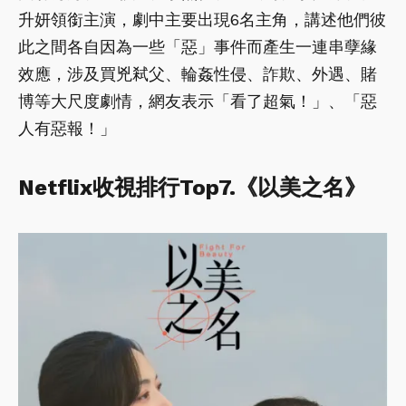
升妍領銜主演，劇中主要出現6名主角，講述他們彼
此之間各自因為一些「惡」事件而產生一連串孽緣
效應，涉及買兇弒父、輪姦性侵、詐欺、外遇、賭
博等大尺度劇情，網友表示「看了超氣！」、「惡
人有惡報！」
Netflix收視排行Top7.《以美之名》