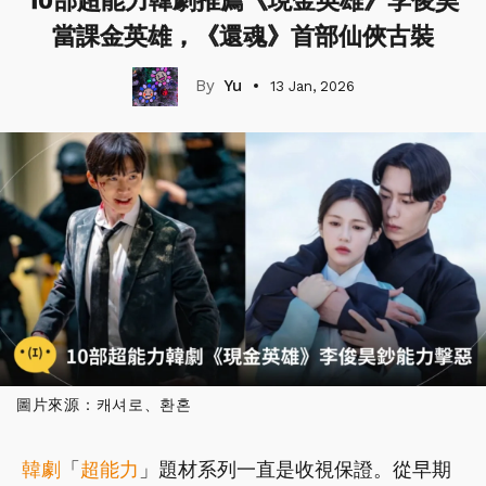
10部超能力韓劇推薦《現金英雄》李俊昊
當課金英雄，《還魂》首部仙俠古裝
Yu
13 Jan, 2026
圖片來源：캐셔로、환혼
韓劇
「
超能力
」題材系列一直是收視保證。從早期