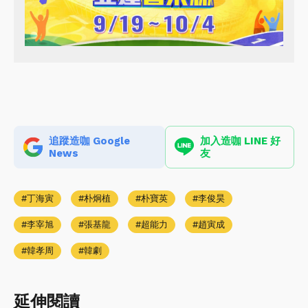
追蹤造咖 Google
加入造咖 LINE 好
News
友
丁海寅
朴炯植
朴寶英
李俊昊
李宰旭
張基龍
超能力
趙寅成
韓孝周
韓劇
延伸閱讀