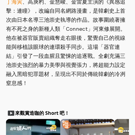
丁海寅
、高庚杓、金慧峻、金雷夏主演的《異感追
擊：連瞳》，改編自同名網路漫畫，是韓劇史上首
次由日本名導三池崇史執導的作品。故事圍繞著擁
有不死之身的新種人類「Connect」河東修展開。
他在被器官販賣組織奪走右眼後，驚覺自己的視線
能與移植該眼球的連環殺手同步。這場「器官連
結」引發了一段血腥且驚悚的追逐戰。全劇充滿三
池崇史強烈的暴力美學與視覺張力，將超能力設定
融入黑暗犯罪題材，呈現出不同於傳統韓劇的冷冽
窒息感！
smart_display
來觀賞造咖的 Short 吧！