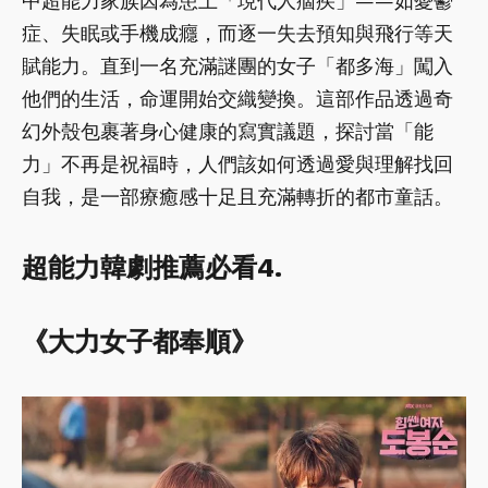
中超能力家族因為患上「現代人痼疾」——如憂鬱
症、失眠或手機成癮，而逐一失去預知與飛行等天
賦能力。直到一名充滿謎團的女子「都多海」闖入
他們的生活，命運開始交織變換。這部作品透過奇
幻外殼包裹著身心健康的寫實議題，探討當「能
力」不再是祝福時，人們該如何透過愛與理解找回
自我，是一部療癒感十足且充滿轉折的都市童話。
超能力韓劇推薦必看4.
《大力女子都奉順》