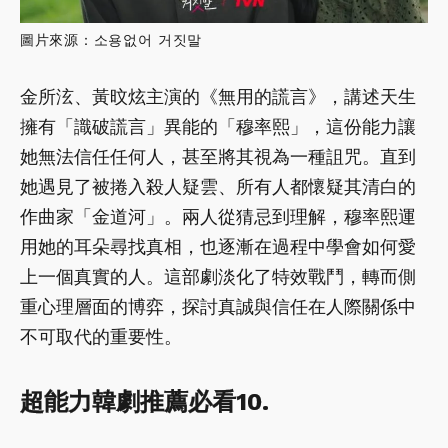
圖片來源：소용없어 거짓말
金所泫、黃旼炫主演的《無用的謊言》，講述天生
擁有「識破謊言」異能的「穆率熙」，這份能力讓
她無法信任任何人，甚至將其視為一種詛咒。直到
她遇見了被捲入殺人疑雲、所有人都懷疑其清白的
作曲家「金道河」。兩人從猜忌到理解，穆率熙運
用她的耳朵尋找真相，也逐漸在過程中學會如何愛
上一個真實的人。這部劇淡化了特效戰鬥，轉而側
重心理層面的博弈，探討真誠與信任在人際關係中
不可取代的重要性。
超能力韓劇推薦必看10.