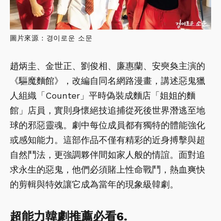
圖片來源：경이로운 소문
趙炳圭、金世正、劉俊相、廉惠蘭、安奭奐主演的
《驅魔麵館》，改編自同名網路漫畫，講述惡鬼獵
人組織「Counter」平時偽裝成麵店「姐姐的麵
館」店員，實則身懷絕技追捕從死後世界潛逃至地
球的邪惡靈魂。劇中每位成員都有獨特的體能強化
或感知能力。這部作品不僅有精彩的近身搏擊與超
自然鬥法，更強調夥伴間如家人般的情誼。面對追
求永生的惡鬼，他們必須賭上性命戰鬥，熱血爽快
的剪輯與特效讓它成為當年的現象級韓劇。
超能力韓劇推薦必看6.