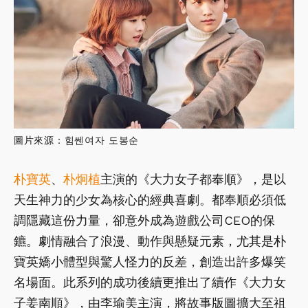
圖片來源：힘쎈여자 도봉순
朴寶英
、
朴炯植
主演的《大力女子都奉順》，是以
天生神力的少女為核心的經典喜劇。都奉順必須低
調隱藏這份力量，卻意外成為遊戲公司CEO的保
鑣。劇情融合了浪漫、動作與懸疑元素，尤其是朴
寶英嬌小體型與驚人怪力的反差，創造出許多爆笑
名場面。此系列的成功後續更推出了續作《大力女
子姜南順》，由李瑜美主演，將故事版圖擴大至祖