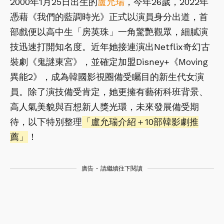
2000年1月25日出生的
盧允瑞
，今年26歲，2022年
憑藉《我們的藍調時光》正式以演員身分出道，首
部戲便以高中生「房英珠」一角驚艷觀眾，細膩演
技迅速打開知名度。近年她接連演出Netflix奇幻古
裝劇《鬼謎東宮》，並確定加盟Disney+《Moving
異能2》，成為韓國影視圈備受矚目的新生代女演
員。除了演技備受肯定，她更擁有藝術科班背景、
高人氣美貌與百想新人獎光環，未來發展備受期
待，以下特別整理
「盧允瑞介紹＋10部韓影劇推
薦」
！
廣告 - 請繼續往下閱讀