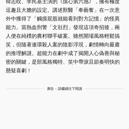
韓志旼、李民基主演的《摸心第六感》，擁有極度
逗趣且大膽的設定。講述獸醫「奉藝奮」在一次意
外中獲得了「觸摸屁股就能看到對方記憶」的怪異
能力。當熱血刑警「文壯烈」發現這項奇招後，兩
人便在純樸的農村聯手破案。雖然開場風格輕鬆搞
笑，但隨著連環殺人案的陰影浮現，劇情轉向嚴肅
的推理解謎。超能力在劇中成了揭開人心偽善與秘
密的關鍵，是部風格獨特、笑中帶淚且節奏明快的
懸疑喜劇！
廣告 - 請繼續往下閱讀