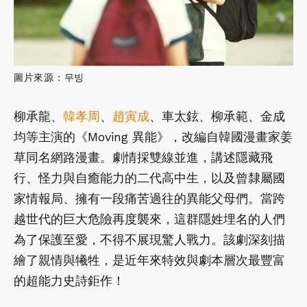
圖片來源：무빙
柳承龍、
韓孝周
、
趙寅成
、車太鉉、柳承範、金成
均等主演的《Moving 異能》，改編自韓國漫畫家姜
草同名網路漫畫。劇情採雙線並進，講述隱藏飛
行、怪力與自癒能力的二代高中生，以及曾隸屬國
家情報局、擁有一段痛苦過往的異能父母們。當跨
越世代的巨大危險再度襲來，這群隱姓埋名的人們
為了保護至愛，不得不展現驚人戰力。該劇深刻描
繪了親情與犧牲，是近年來特效與劇本層次最豐富
的超能力史詩鉅作！