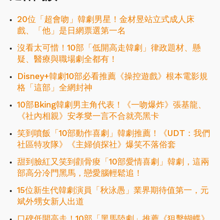
20位「超會吻」韓劇男星！金材昱站立式成人床
戲、「他」是日網票選第一名
沒看太可惜！10部「低開高走韓劇」律政題材、懸
疑、醫療與職場劇全都有！
Disney+韓劇10部必看推薦《操控遊戲》根本電影規
格「這部」全網封神
10部Bking韓劇男主角代表！《一吻爆炸》張基龍、
《社內相親》安孝燮一言不合就亮黑卡
笑到噴飯「10部動作喜劇」韓劇推薦！《UDT：我們
社區特攻隊》《主婦偵探社》爆笑不落俗套
甜到臉紅又笑到顴骨痠「10部愛情喜劇」韓劇，這兩
部高分冷門黑馬，戀愛腦輕鬆追！
15位新生代韓劇演員「秋泳愚」業界期待值第一，元
斌外甥女新人出道
口碑低開高走！10部「黑馬陸劇」推薦《狙擊蝴蝶》