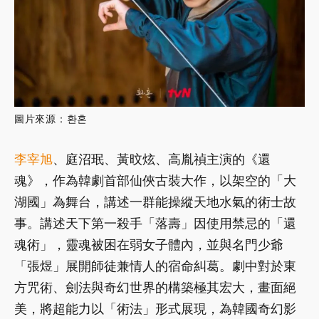
圖片來源：환혼
李宰旭
、庭沼珉、黃旼炫、高胤禎主演的《還
魂》，作為韓劇首部仙俠古裝大作，以架空的「大
湖國」為舞台，講述一群能操縱天地水氣的術士故
事。講述天下第一殺手「落壽」因使用禁忌的「還
魂術」，靈魂被困在弱女子體內，並與名門少爺
「張煜」展開師徒兼情人的宿命糾葛。劇中對於東
方咒術、劍法與奇幻世界的構築極其宏大，畫面絕
美，將超能力以「術法」形式展現，為韓國奇幻影