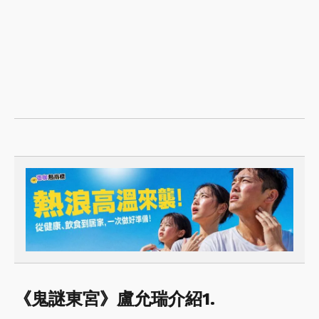
《鬼謎東宮》盧允瑞介紹1.