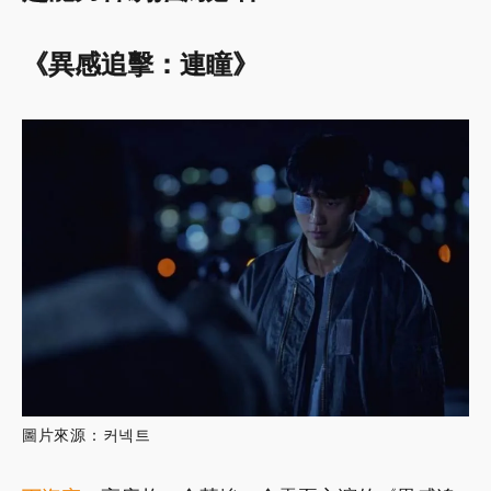
《異感追擊：連瞳》
圖片來源：커넥트