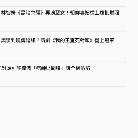
》林智妍《黑暗榮耀》再演惡女！朝鮮毒妃槓上瘋批財閥
！與李到晛傳婚訊？新劇《我的王室死對頭》衝上冠軍
死對頭》許楠儁「痞帥財閥臉」讓全網淪陷