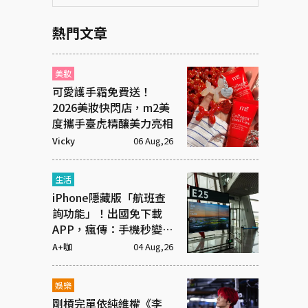
熱門文章
美妝
可愛護手霜免費送！
2026美妝快閃店，m2美
度攜手臺虎精釀美力亮相
Vicky
06 Aug,26
生活
iPhone隱藏版「航班查
詢功能」！出國免下載
APP，瘋傳：手機秒變機
場看板
A+咖
04 Aug,26
娛樂
剛槓完單依純維權《李