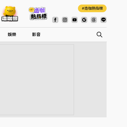
造咖熱指標
娛樂
影音