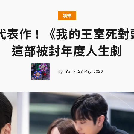
娛樂
襲代表作！《我的王室死對
這部被封年度人生劇
Yu
27 May, 2026