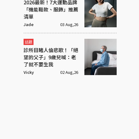
2026最新！7大運動品牌
「機能鞋款、服飾」推薦
清單
Jade
03 Aug,26
話題
診所目睹人倫悲歌！「絕
望的父子」9歲兒喊：老
了就不要生我
Vicky
02 Aug,26