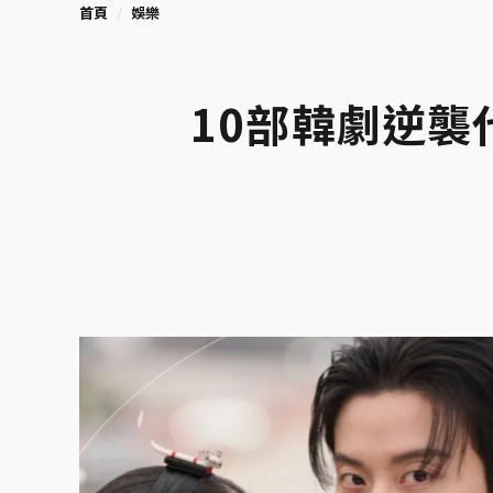
首頁
娛樂
10部韓劇逆