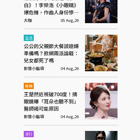
白》！李榮浩《小眼睛》
爆危機，作曲人身份慘遭
抹去
大咖
05 Aug,26
生活
公公的父親節大餐該媳婦
準備嗎？掀網兩派論戰：
兒女都死了嗎
影憶小腦袋
04 Aug,26
娛樂
王楚然近視破700度！摘
眼鏡曝「耳朵也聽不到」
醫師揭可能原因
影憶小腦袋
04 Aug,26
流行