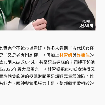
其實完全不被市場看好，許多人看到「古代妖女穿
是「又是老套附身梗」。再加上
林智妍
與
許楠儁
的
擔心兩人缺乏CP感，甚至認為這樣的卡司撐不起浪
為2026年最大黑馬之一。林智妍把瘋批妖女演得又
而許楠儁飾演的極端財閥更是讓觀眾集體淪陷。雖
有魅力，眼神與氣場張力十足，整部劇相愛相殺的