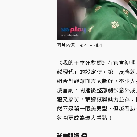
圖片來源：멋진 신세계
《我的王室死對頭》在官宣初期
越現代」的設定時，第一反應就
組合對觀眾而言太新鮮，不少人
漫喜劇。開播後整部劇卻意外成
狠又搞笑，荒謬感與魅力並存；
然不是第一眼美男型，但越看越
氛圍更成為最大看點！
延伸閱讀