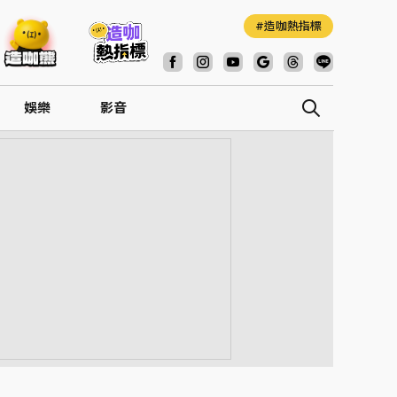
造咖熱指標
娛樂
影音