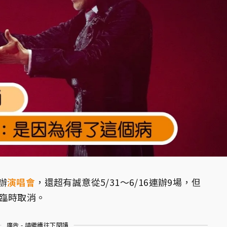
辦
演唱會
，還超有誠意從5/31～6/16連辦9場，但
時臨時取消。
廣告 - 請繼續往下閱讀