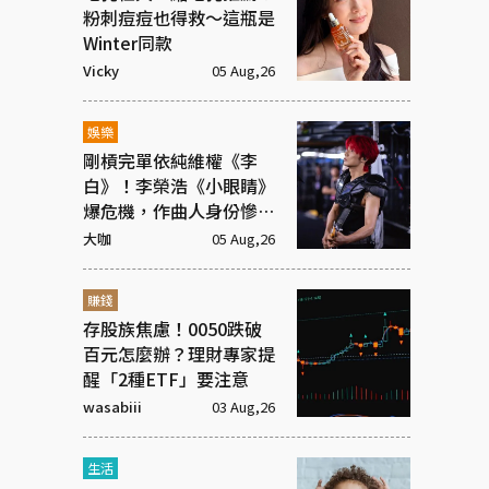
粉刺痘痘也得救～這瓶是
Winter同款
Vicky
05 Aug,26
娛樂
剛槓完單依純維權《李
白》！李榮浩《小眼睛》
爆危機，作曲人身份慘遭
抹去
大咖
05 Aug,26
賺錢
存股族焦慮！0050跌破
百元怎麼辦？理財專家提
醒「2種ETF」要注意
wasabiii
03 Aug,26
生活