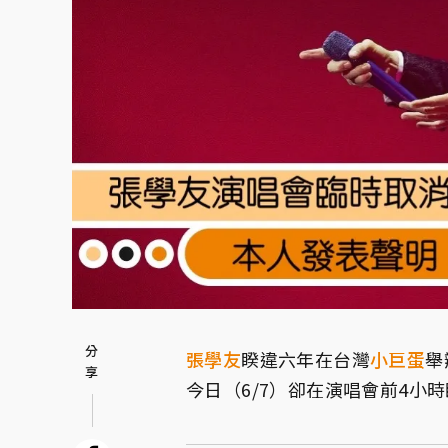
張學友
睽違六年在台灣
小巨蛋
舉
今日（6/7）卻在演唱會前4小