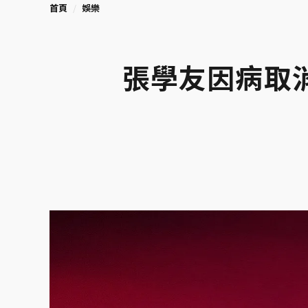
首頁
娛樂
張學友因病取