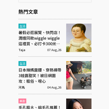
熱門文章
生活
暑假必逛展覽、快閃店！
潤娥同款wiggle wiggle
這裡買、必打卡300米漫
畫「名場景之路」
Taja
07 Aug,26
生活
日本辣媽露腰、穿熱褲帶
3娃露甜笑！被日網圍
攻：粗俗、噁心
河馬
04 Aug,26
美妝
毛孔粗大、縮毛孔推薦！