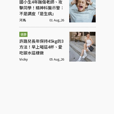
國小生4年踹傷老師、攻
擊同學！精神科醫示警：
不是調皮「是生病」
河馬
01 Aug,26
健康
許路兒長年保持45kg的3
方法！早上喝這4杯、愛
吃碳水這樣做
Vicky
05 Aug,26