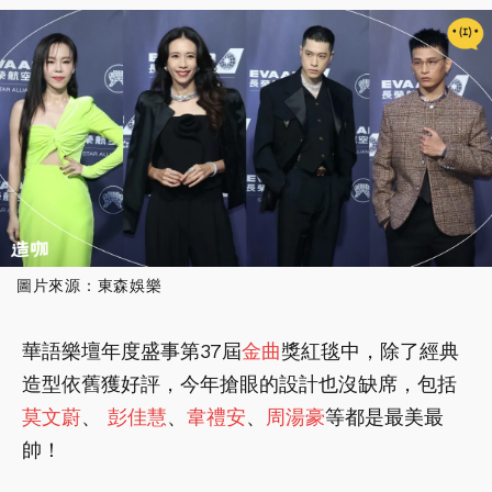
圖片來源：東森娛樂
華語樂壇年度盛事第37屆
金曲
獎紅毯中，除了經典
造型依舊獲好評，今年搶眼的設計也沒缺席，包括
莫文蔚
、
彭佳慧
、
韋禮安
、
周湯豪
等都是最美最
帥！