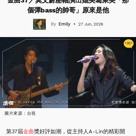
金曲37／莫文蔚壓軸演出媲美葛萊美「那
個彈bass的帥哥」原來是他
Emily
27 Jun, 2026
圖片來源：台視
第37屆
金曲
獎好評如潮，從主持人A-Lin的精彩開