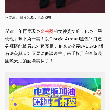
莫文蔚。圖片來源：東森娛樂
睽違十年再度現身
金曲獎
的女神莫文蔚，化身「黑
玫瑰」奪下第一美！以Giorgio Armani黑色平口連
身褲搭配披肩式外套亮相，並以寶格麗BVLGARI鑽
石珠寶與大紅唇展現低調奢華，舉手投足完全就是
國際天后的氣場美翻了！