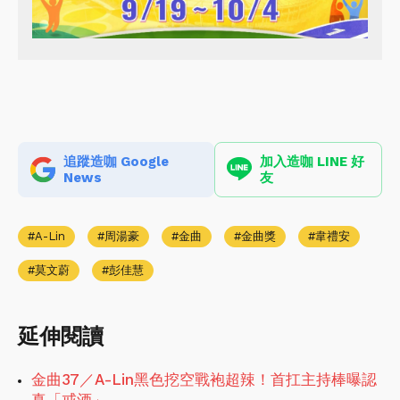
追蹤造咖 Google
加入造咖 LINE 好
News
友
A-Lin
周湯豪
金曲
金曲獎
韋禮安
莫文蔚
彭佳慧
延伸閱讀
金曲37／A-Lin黑色挖空戰袍超辣！首扛主持棒曝認