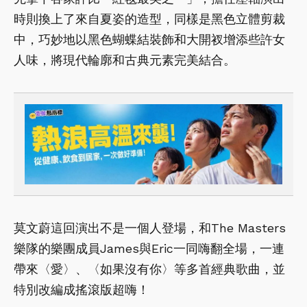
時則換上了來自夏姿的造型，同樣是黑色立體剪裁
中，巧妙地以黑色蝴蝶結裝飾和大開衩增添些許女
人味，將現代輪廓和古典元素完美結合。
莫文蔚這回演出不是一個人登場，和The Masters
樂隊的樂團成員James與Eric一同嗨翻全場，一連
帶來〈愛〉、〈如果沒有你〉等多首經典歌曲，並
特別改編成搖滾版超嗨！