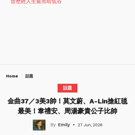
曾歷經人生最黑暗低谷
Home
話題
話題
金曲37／3美3帥！莫文蔚、A-Lin搶紅毯
最美！韋禮安、周湯豪貴公子比帥
Emily
27 Jun, 2026