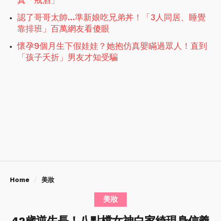
真「戒酒」
認了哥哥太帥…準新娘吃兄弟丼！「3人同居、睡覺
靠排班」百萬網友看傻眼
懷孕9個月生下假娃娃？她抱仿真嬰瞞過眾人！直到
「孩子夭折」男友才知受騙
Home
美妝
美妝
42歲逆生長！八點檔女神白家綺現身信義