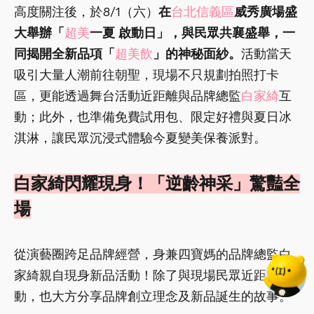
高度關注後，於8/1（六）
在
台北信義區
威秀廣場盛
大舉辦「
超美
一夏 啟動日」，與民眾共襄盛舉，一
同揭開全新品項「
超美飲
」的神秘面紗。
活動當天
吸引大量人潮前往朝聖，現場不只規劃拍照打卡
區，更能透過舞台活動近距離與品牌總監
白家綺
互
動；此外，也準備免費試用包、限定好禮與夏日冰
淇淋，讓民眾沉浸式體驗今夏變美保養派對。
白家綺閃耀現身！「逆齡神采」驚豔全
場
從演藝圈跨足品牌經營，身兼四寶媽的品牌總監白
家綺親自現身新品活動！除了與現場民眾近距離互
動，也大方分享品牌創立理念及新品誕生的故事。