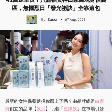
區，無懼烈日「發光祕訣」全靠這包
Eason
07 Aug, 2026
最新的女性保養選擇你跟上了嗎？由品牌總監
白家
綺
創立的品牌【
飲后
】，繼「
超孅飲
」在市場引發