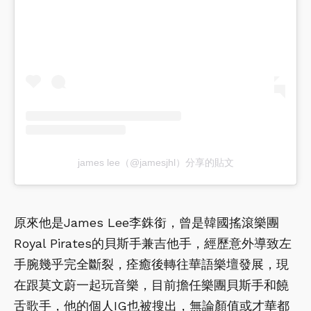
james lee（@jamesjhl）分享的貼文
原來他是James Lee李銖銜，曾是韓國搖滾樂團
Royal Pirates的貝斯手兼吉他手，經歷意外導致左
手腕幾乎完全斷裂，痊癒後轉往華語樂壇發展，現
在跟莫文蔚一起玩音樂，目前擔任樂團貝斯手和饒
舌歌手，他的個人IG也被搜出，無論顏值或才華都