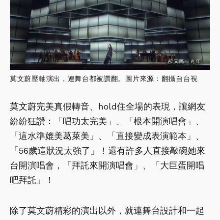
莫文蔚壓軸演出，連舞台都被讚翻。圖片來源：翻攝自台視
莫文蔚完美真假轉音、hold住全場的表現，讓網友
紛紛狂讚：「唱功太完美」、「根本開演唱會」、
「這水準媲美葛萊美」、「直接變成表演範本」、
「56歲這狀況太強了」！還有許多人直接敲碗她來
台開演唱會，「拜託來開演唱會」、「大巨蛋開唱
吧拜託」！
除了莫文蔚精彩的演出以外，就連舞台設計和一起