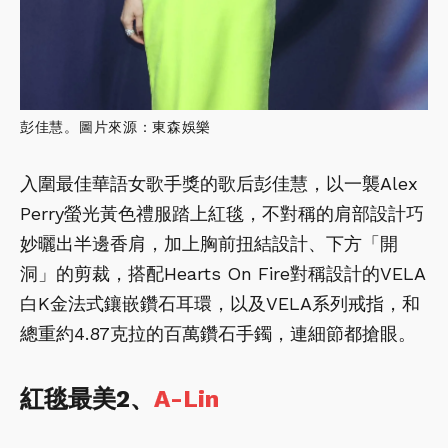
彭佳慧。圖片來源：東森娛樂
入圍最佳華語女歌手獎的歌后彭佳慧，以一襲Alex
Perry螢光黃色禮服踏上紅毯，不對稱的肩部設計巧
妙曬出半邊香肩，加上胸前扭結設計、下方「開
洞」的剪裁，搭配Hearts On Fire對稱設計的VELA
白K金法式鑲嵌鑽石耳環，以及VELA系列戒指，和
總重約4.87克拉的百萬鑽石手鐲，連細節都搶眼。
紅毯最美2、
A-Lin