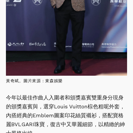
黃奇斌。圖片來源：東森娛樂
今年以最佳作曲人入圍者和頒獎嘉賓雙重身分現身
的頒獎嘉賓與，選穿Louis Vuitton棕色粗呢外套，
內搭經典的Emblem圖案印花絲質襯衫，搭配寶格
麗BVLGARI珠寶，復古中又華麗細節，以精緻的紳