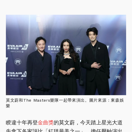
莫文蔚和The Masters樂隊一起帶來演出。圖片來源：東森娛
樂
睽違十年再登
金曲獎
的莫文蔚，今天踏上星光大道
先拿下各家評比「紅毯最美之一」，擔任壓軸演出