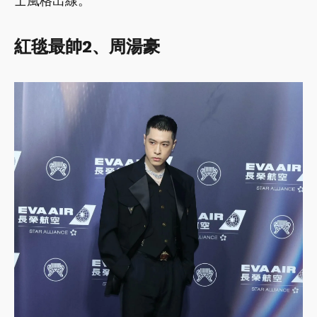
士風格出線。
紅毯最帥2、周湯豪