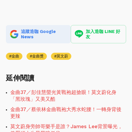
追蹤造咖 Google
加入造咖 LINE 好
News
友
金曲
金曲獎
莫文蔚
延伸閱讀
金曲37／彭佳慧螢光黃戰袍超搶眼！莫文蔚化身
「黑玫瑰」又美又酷
金曲37／蔡依林金曲戰袍大秀水蛇腰！一轉身背後
更辣
莫文蔚身旁帥哥樂手是誰？James Lee背景曝光，