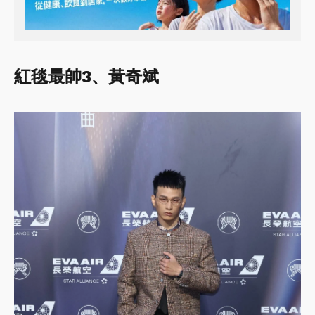
紅毯最帥3、黃奇斌