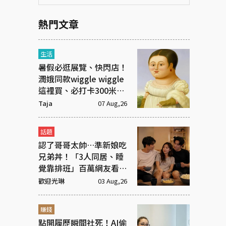
熱門文章
生活
暑假必逛展覽、快閃店！
潤娥同款wiggle wiggle
這裡買、必打卡300米漫
畫「名場景之路」
Taja
07 Aug,26
話題
認了哥哥太帥…準新娘吃
兄弟丼！「3人同居、睡
覺靠排班」百萬網友看傻
眼
歡迎光琳
03 Aug,26
賺錢
點開履歷瞬間社死！AI偷