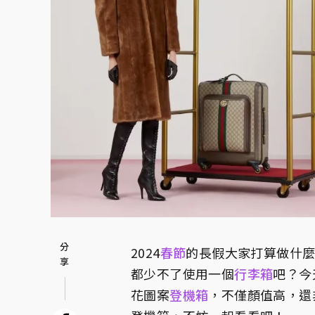
2024
春節
的長假大家打算做什
都少不了使用一個
行李箱
吧？今
花圖案
登機箱
，不僅顏值高，還