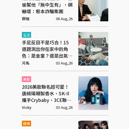
偷幫他「無中生有」，網
嚇壞：根本詐騙集團
掰咖
06 Aug,26
生活
手足反目不是巧合！15
道題測出你在家中的角
色：是金童？還是出氣
筒？
河馬
03 Aug,26
美妝
2026美妝聯名超可愛！
唐綺陽親製香水、SK-II
攜手Crybaby、3CE聯名
超潮飾品
Vicky
03 Aug,26
娛樂