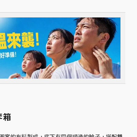
李箱
FF圖案的布料製成，底下有四個順滑的輪子，搭配雙