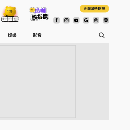
造咖熱指標
娛樂
影音