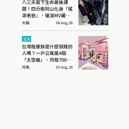
八三夭寫下生命最後課
題！四分衛阿山化身「搖
滾老爸」，催淚MV藏大
洋蔥
大咖
06 Aug,26
生活
台灣租屋族是什麼很賤的
人嗎？一戶公寓擺4個
「太空艙」，月租7000
元
河馬
03 Aug,26