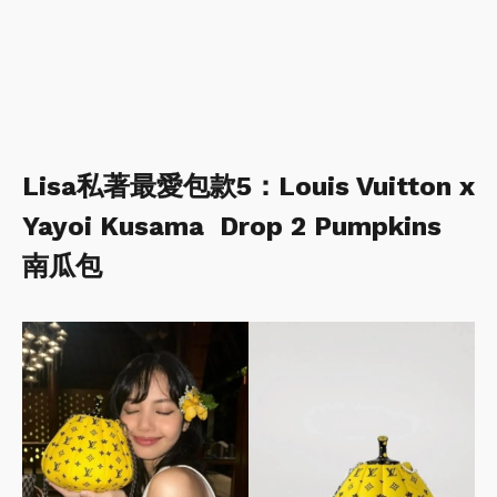
Lisa私著最愛包款5：Louis Vuitton x
Yayoi Kusama Drop 2 Pumpkins
南瓜包