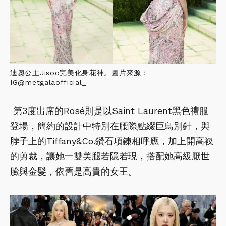
迪奧公主Jisoo完美化身花神。圖片來源：
IG@metgalaofficial_
第3度出席的Rosé則是以Saint Laurent黑色禮服
登場，簡約的設計中特別在腰際點綴巨鳥別針，與
脖子上的Tiffany&Co.鑽石項鍊相呼應，加上開高衩
的剪裁，讓她一雙美腿若隱若現，搭配她高級厭世
臉與金髮，依舊是高貴的女王。