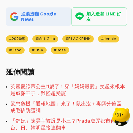
追蹤造咖 Google
加入造咖 LINE 好
News
友
2026年
Met Gala
BLACKPINK
Jennie
Jisoo
LISA
Rosé
延伸閱讀
英國夏綠蒂公主11歲了！穿「媽媽最愛」笑起來根本
是威廉王子，難怪超受寵
鼠患危機「通報地圖」來了！鼠出沒＋毒餌分佈區，
成毛孩防護網
「舒妃」陳昊宇被爆是小三？Prada魔咒都市傳說，
台、日、韓明星接連翻車