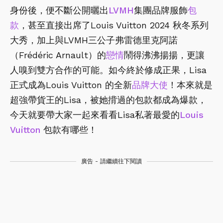
身份後，便不斷公開曬出
LVMH
集團品牌服飾
包
款
，甚至直接出席了Louis Vuitton 2024 秋冬系列
大秀，加上與LVMH三公子弗雷德里克阿諾
（Frédéric Arnault）的
戀情
鬧得沸沸揚揚，更讓
人嗅到雙方合作的可能。如今終於修成正果，Lisa
正式成為Louis Vuitton 的全新
品牌大使
！本來就是
超強帶貨王的Lisa，被她揹過的包款都成為爆款，
今天就要帶大家一起來看看Lisa私著最愛的
Louis
Vuitton
包款有哪些！
廣告 - 請繼續往下閱讀