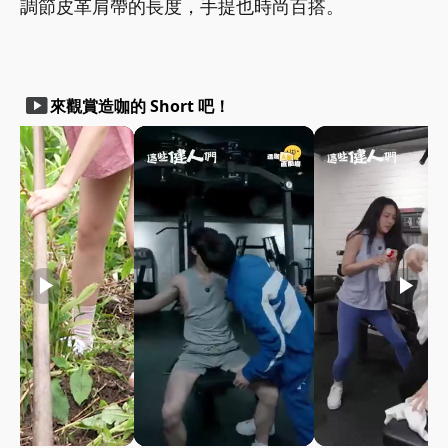
調節皮革肩帶的長度，手提也時尚百搭。
smart_display
來觀賞造咖的 Short 吧！
play_arrow
play_arrow
play_arrow