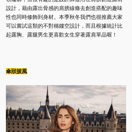
設計，藉由露出骨感的肩膀線條去創造搭配的趣味
性也同時修飾到身材。本季秋冬我們也很推薦大家
可以嘗試這類的不對稱鏤空設計，而且根據統計比
起露胸、露腿男生更喜歡女生穿著露肩單品喔！
傘狀披風