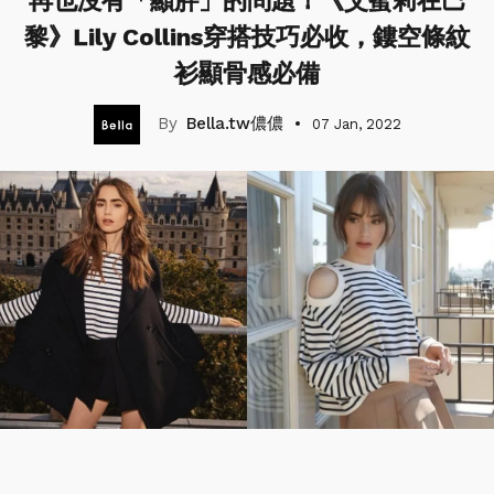
再也沒有「顯胖」的問題！《艾蜜莉在巴
黎》Lily Collins穿搭技巧必收，鏤空條紋
衫顯骨感必備
Bella.tw儂儂
07 Jan, 2022