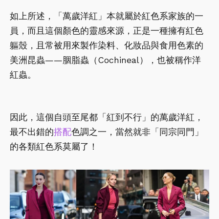
如上所述，「萬歲洋紅」本就屬於紅色系家族的一
員，而且這個顏色的靈感來源，正是一種擁有紅色
軀殼，且常被用來製作染料、化妝品與食用色素的
美洲昆蟲——胭脂蟲（Cochineal），也被稱作洋
紅蟲。
因此，這個自頭至尾都「紅到不行」的萬歲洋紅，
最不出錯的
搭配
色調之一，當然就非「同宗同門」
的各類紅色系莫屬了！