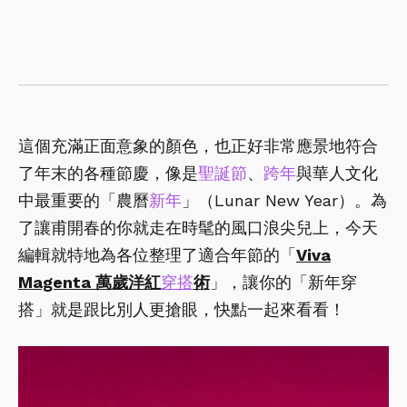
這個充滿正面意象的顏色，也正好非常應景地符合
了年末的各種節慶，像是
聖誕節
、
跨年
與華人文化
中最重要的「農曆
新年
」（Lunar New Year）。為
了讓甫開春的你就走在時髦的風口浪尖兒上，今天
編輯就特地為各位整理了適合年節的「
Viva
Magenta 萬歲洋紅
穿搭
術
」，讓你的「新年穿
搭」就是跟比別人更搶眼，快點一起來看看！