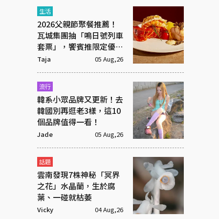
生活
2026父親節聚餐推薦！
瓦城集團抽「鳴日號列車
套票」，饗賓推限定優惠
一次看
Taja
05 Aug,26
流行
韓系小眾品牌又更新！去
韓國別再逛老3樣，這10
個品牌值得一看！
Jade
05 Aug,26
話題
雲南發現7株神秘「冥界
之花」水晶蘭，生於腐
葉、一碰就枯萎
Vicky
04 Aug,26