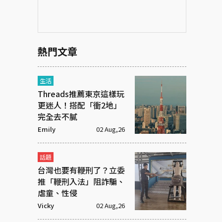
熱門文章
生活
Threads推薦東京這樣玩
更迷人！搭配「衝2地」
完全去不膩
Emily
02 Aug,26
話題
台灣也要有鞭刑了？立委
推「鞭刑入法」阻詐騙、
虐童、性侵
Vicky
02 Aug,26