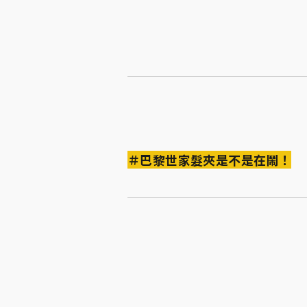
＃巴黎世家髮夾是不是在鬧！