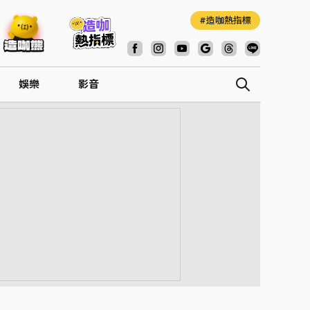
造咖熱指標
娛樂
影音