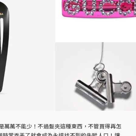
是萬萬不能少！不過髮夾這種東西，不管買得再怎
一個時常弄丟了就會成為永遠找不到的失蹤人口！讓