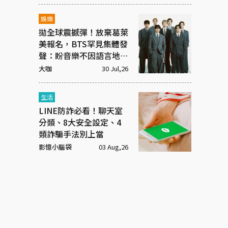
娛樂
拋全球震撼彈！放棄葛萊
美報名，BTS罕見集體發
聲：盼音樂不因語言地區
被區分
大咖
30 Jul,26
生活
LINE防詐必看！聊天室
分類、8大安全設定、4
類詐騙手法別上當
影憶小腦袋
03 Aug,26