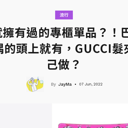
流行
就擁有過的專櫃單品？！
的頭上就有，GUCCI
己做？
JayMa
07 Jun, 2022