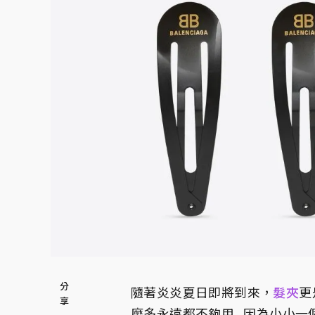
隨著炎炎夏日即將到來，
髮夾
更
麼多永遠都不夠用...因為小小