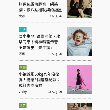
無偶包飆海豚音，網笑
翻：被八點檔耽誤的諧星
大咖
07 Aug,26
生活
國小生4年踹傷老師、攻
擊同學！精神科醫示警：
不是調皮「是生病」
河馬
01 Aug,26
健康
小禎減肥50kg九年沒復
胖！總結3個瘦身秘訣：
戒紅肉吃海鮮
Vicky
03 Aug,26
健康