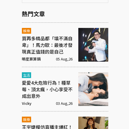
熱門文章
娛樂
買再多精品都「填不滿自
卑」！馬力歐：最後才發
現真正值錢的是自己
明星算算鍋
05 Aug,26
生活
愛愛4大危險行為！種草
莓、頂太瘋，小心享受不
成出意外
Vicky
03 Aug,26
娛樂
王宇婕模仿直播主爆紅！