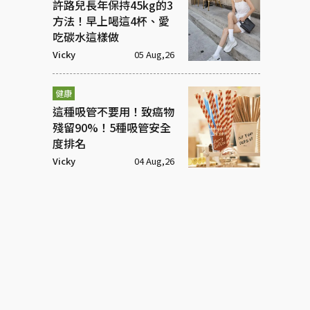
許路兒長年保持45kg的3
方法！早上喝這4杯、愛
吃碳水這樣做
Vicky
05 Aug,26
健康
這種吸管不要用！致癌物
殘留90%！5種吸管安全
度排名
Vicky
04 Aug,26