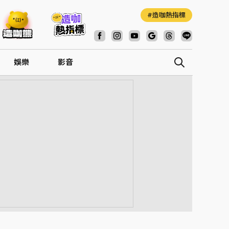
造咖熱指標
娛樂
影音