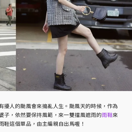
有擾人的颱風會來搗亂人生。颱風天的時候，作為
婆子，依然要保持風範，來一雙擋風遮雨的
雨鞋
來
雨鞋這個單品，由主編親自出馬喔！