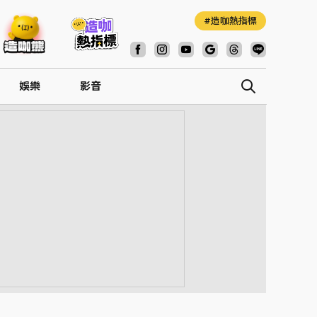
造咖熱指標
娛樂
影音