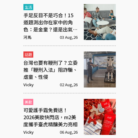
生活
手足反目不是巧合！15
道題測出你在家中的角
色：是金童？還是出氣
筒？
河馬
03 Aug,26
話題
台灣也要有鞭刑了？立委
推「鞭刑入法」阻詐騙、
虐童、性侵
Vicky
02 Aug,26
美妝
可愛護手霜免費送！
2026美妝快閃店，m2美
度攜手臺虎精釀美力亮相
Vicky
06 Aug,26