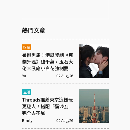
熱門文章
娛樂
暑假黑馬！港風陸劇《克
制升溫》破千萬，玉石大
佬×臥底小白花強制愛
Yu
02 Aug,26
生活
Threads推薦東京這樣玩
更迷人！搭配「衝2地」
完全去不膩
Emily
02 Aug,26