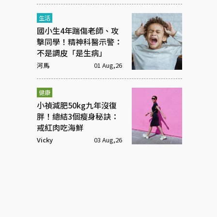
生活
國小生4年踹傷老師、攻
擊同學！精神科醫示警：
不是調皮「是生病」
河馬
01 Aug,26
健康
小禎減肥50kg九年沒復
胖！總結3個瘦身秘訣：
戒紅肉吃海鮮
Vicky
03 Aug,26