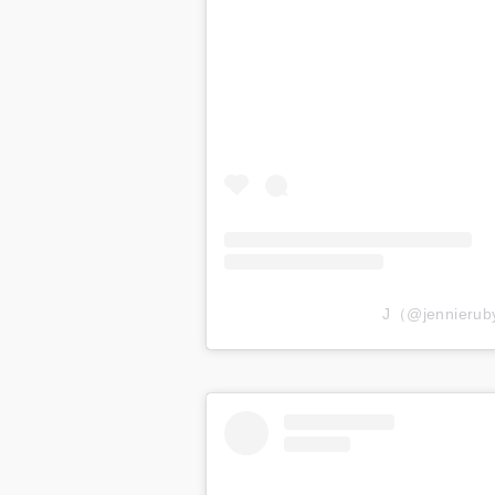
J（@jennier