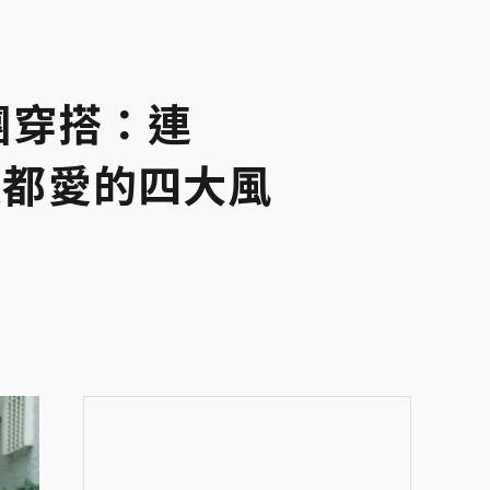
團穿搭：連
IXX都愛的四大風