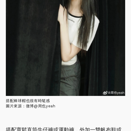
搭配棒球帽也很有時髦感
圖片來源：微博@周也yeah
搭配寬鬆直筒牛仔褲或運動褲，外加一雙帆布鞋或