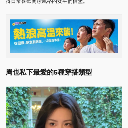
得日常喜歡簡潔風格的女生們借鑒。
周也私下最愛的5種穿搭類型