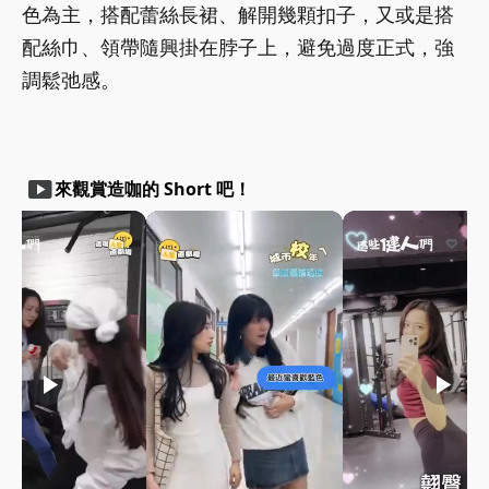
色為主，搭配蕾絲長裙、解開幾顆扣子，又或是搭
配絲巾、領帶隨興掛在脖子上，避免過度正式，強
調鬆弛感。
smart_display
來觀賞造咖的 Short 吧！
play_arrow
play_arrow
play_arrow