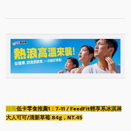
超商
低卡零食推薦1：7-11 / FeedFit輕享系冰淇淋
大人可可/清新草莓 84g，NT.45