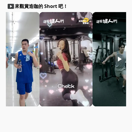
smart_display
來觀賞造咖的 Short 吧！
play_arrow
play_arrow
play_arrow