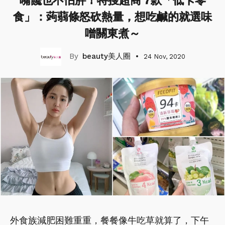
嘴饞也不怕胖！特搜超商 7款「低卡零
食」：蒟蒻條怒砍熱量，想吃鹹的就選味
噌關東煮～
beauty美人圈
24 Nov, 2020
外食族減肥困難重重，餐餐像牛吃草就算了，下午