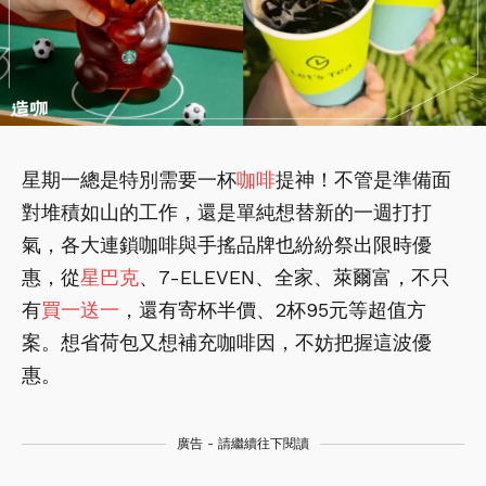
星期一總是特別需要一杯
咖啡
提神！不管是準備面
對堆積如山的工作，還是單純想替新的一週打打
氣，各大連鎖咖啡與手搖品牌也紛紛祭出限時優
惠，從
星巴克
、7-ELEVEN、全家、萊爾富，不只
有
買一送一
，還有寄杯半價、2杯95元等超值方
案。想省荷包又想補充咖啡因，不妨把握這波優
惠。
廣告 - 請繼續往下閱讀