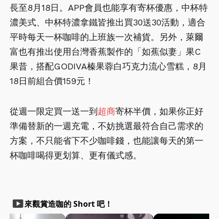
長至8月18日。APP會員也能享有寄杯優惠，中杯特
濃美式、中杯特濃拿鐵皆推出買30送30活動，適合
平時每天一杯咖啡的上班族一次補貨。另外，萊爾
富也有推出使用台灣香蕉製作的「如蕉似妻」果C
果昔，搭配GODIVA榛果蓉白巧克力流心雪糕，8月
18日前組合價159元！
從週一限定買一送一到
超商
寄杯半價，如果你正好
準備替新的一週充電，不妨挑選最符合自己需求的
方案，不只能省下不少咖啡錢，也能讓每天的第一
杯咖啡喝得更划算、更有儀式感。
smart_display
來觀賞造咖的 Short 吧！