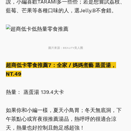
說，小編喜歡TARAMI多一些些；若是想嘗試荔枝、
藍莓、芒果等各種口味的人，選Jelly.B不會錯。
圖片來源：BEAUTY美人圈
超商低卡零食推薦7：全家 / 媽媽煮藝 蒸蛋湯，
NT.49
熱量： 蒸蛋湯 139.4大卡
如果你和小編一樣，夏天小鳥胃；冬天無底洞，下
午茶點心或宵夜很推薦湯品，熱呼呼的很適合涼
天，熱量也好控制且飽足感超強！