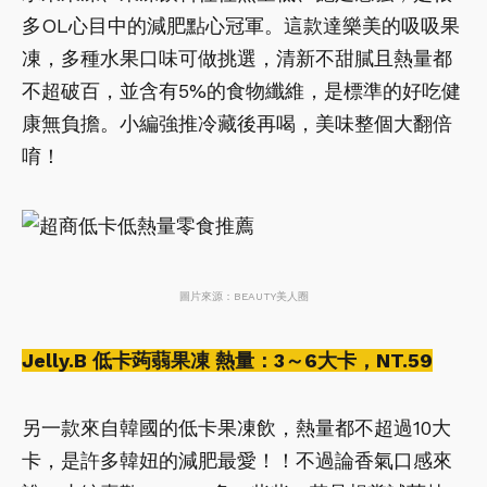
多OL心目中的減肥點心冠軍。這款達樂美的吸吸果
凍，多種水果口味可做挑選，清新不甜膩且熱量都
不超破百，並含有5%的食物纖維，是標準的好吃健
康無負擔。小編強推冷藏後再喝，美味整個大翻倍
唷！
圖片來源：BEAUTY美人圈
Jelly.B 低卡蒟蒻果凍 熱量：3～6大卡，NT.59
另一款來自韓國的低卡果凍飲，熱量都不超過10大
卡，是許多韓妞的減肥最愛！！不過論香氣口感來