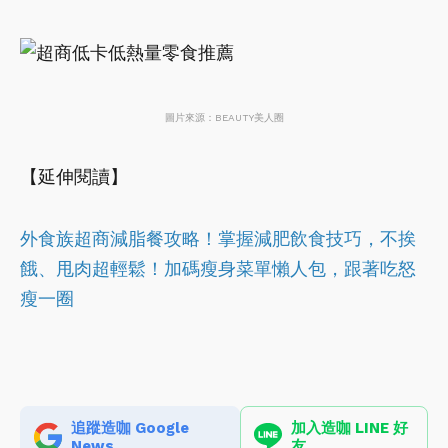
圖片來源：BEAUTY美人圈
【延伸閱讀】
外食族超商減脂餐攻略！掌握減肥飲食技巧，不挨
餓、甩肉超輕鬆！加碼瘦身菜單懶人包，跟著吃怒
瘦一圈
追蹤造咖 Google
加入造咖 LINE 好
News
友