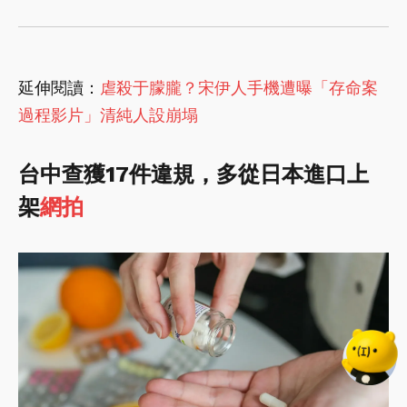
延伸閱讀：
虐殺于朦朧？宋伊人手機遭曝「存命案
過程影片」清純人設崩塌
台中查獲17件違規，多從日本進口上
架
網拍