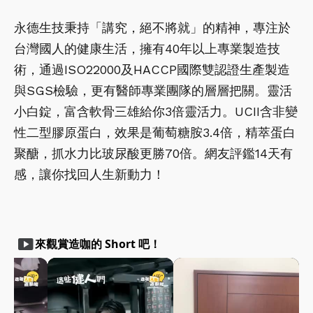
永德生技秉持「講究，絕不將就」的精神，專注於
台灣國人的健康生活，擁有40年以上專業製造技
術，通過ISO22000及HACCP國際雙認證生產製造
與SGS檢驗，更有醫師專業團隊的層層把關。靈活
小白錠，富含軟骨三雄給你3倍靈活力。UCII含非變
性二型膠原蛋白，效果是葡萄糖胺3.4倍，精萃蛋白
聚醣，抓水力比玻尿酸更勝70倍。網友評鑑14天有
感，讓你找回人生新動力！
smart_display
來觀賞造咖的 Short 吧！