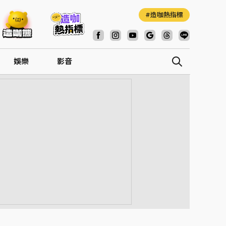
造咖熱指標
娛樂
影音