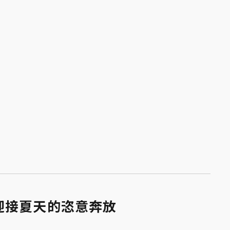
迎接夏天的恣意奔放