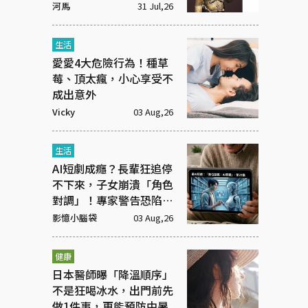
河馬
31 Jul,26
生活
愛愛4大危險行為！種草
莓、頂太瘋，小心享受不
成出意外
Vicky
03 Aug,26
生活
AI短劇成癮？長輩狂追停
不下來，子女崩潰「角色
對調」！專家警告恐陷腦
腐
影憶小腦袋
03 Aug,26
健康
日本醫師曝「降溫順序」
不是狂喝冰水，出門前先
做1件事，更能預防中暑