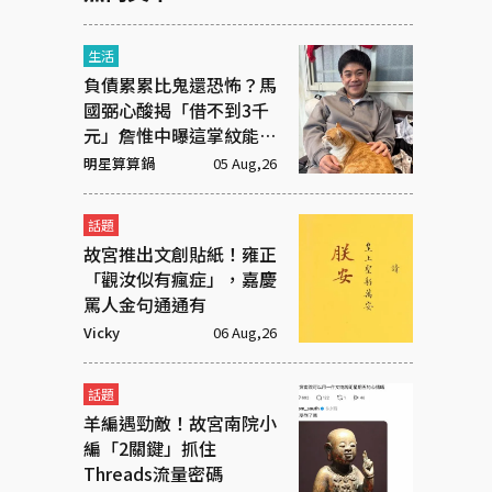
生活
負債累累比鬼還恐怖？馬
國弼心酸揭「借不到3千
元」詹惟中曝這掌紋能救
命！
明星算算鍋
05 Aug,26
話題
故宮推出文創貼紙！雍正
「觀汝似有瘋症」，嘉慶
罵人金句通通有
Vicky
06 Aug,26
話題
羊編遇勁敵！故宮南院小
編「2關鍵」抓住
Threads流量密碼