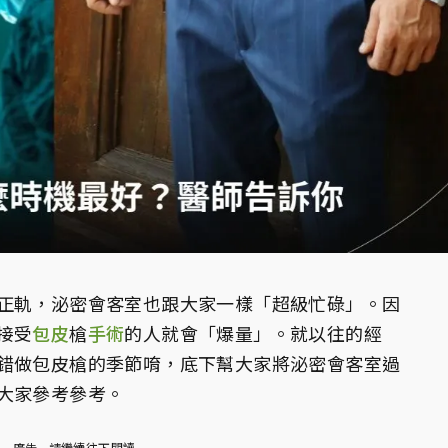
正軌，泌密會客室也跟大家一樣「超級忙碌」。因
接受
包皮
槍
手術
的人就會「爆量」。就以往的經
錯做包皮槍的季節唷，底下幫大家將泌密會客室過
大家參考參考。
廣告 - 請繼續往下閱讀