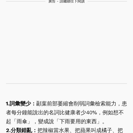
廣告 - 請繼續往下閱讀
1.詞彙變少：
顳葉前部萎縮會削弱詞彙檢索能力，患
者每分鐘能說出的名詞比健康者少40%，例如想不
起「雨傘」，變成說「下雨要用的東西」。
2.分類錯亂：
把辣椒當水果、把蘋果叫成橘子、把