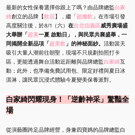
最新的女性保養選擇你跟上了嗎？由品牌總監
白家
綺
創立的品牌【
飲后
】，繼「
超孅飲
」在市場引發
高度關注後，於8/1（六）
在
台北信義區
威秀廣場盛
大舉辦「
超美
一夏 啟動日」，與民眾共襄盛舉，一
同揭開全新品項「
超美飲
」的神秘面紗。
活動當天
吸引大量人潮前往朝聖，現場不只規劃拍照打卡
區，更能透過舞台活動近距離與品牌總監
白家綺
互
動；此外，也準備免費試用包、限定好禮與夏日冰
淇淋，讓民眾沉浸式體驗今夏變美保養派對。
白家綺閃耀現身！「逆齡神采」驚豔全
場
從演藝圈跨足品牌經營，身兼四寶媽的品牌總監白