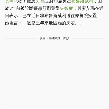
長照
悲歌！罹患
失智
症的70歲男星
布魯斯威利
，由
於3年前被診斷罹患額顳葉型
失智症
，其妻艾瑪在近
日表示，已在近日將布魯斯威利送往療養院安置，
她坦言：「這是三年來最困難的決定。」
廣告 - 請繼續往下閱讀