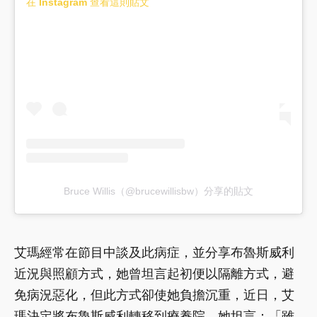
在 Instagram 查看這則貼文
Bruce Willis（@brucewillisbw）分享的貼文
艾瑪經常在節目中談及此病症，並分享布魯斯威利
近況與照顧方式，她曾坦言起初便以隔離方式，避
免病況惡化，但此方式卻使她負擔沉重，近日，艾
瑪決定將布魯斯威利轉移到療養院，她坦言：「雖