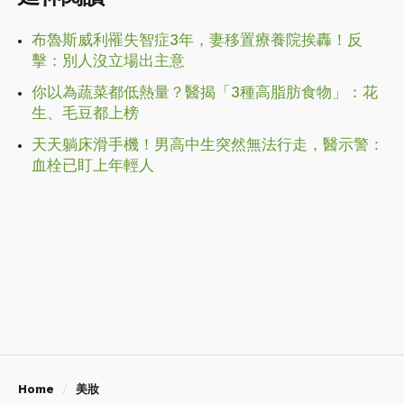
布魯斯威利罹失智症3年，妻移置療養院挨轟！反
擊：別人沒立場出主意
你以為蔬菜都低熱量？醫揭「3種高脂肪食物」：花
生、毛豆都上榜
天天躺床滑手機！男高中生突然無法行走，醫示警：
血栓已盯上年輕人
Home
美妝