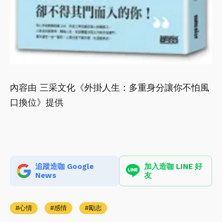
內容由 三采文化《外掛人生：多重身分讓你不怕風
口換位》提供
追蹤造咖 Google
加入造咖 LINE 好
News
友
心情
感情
勵志