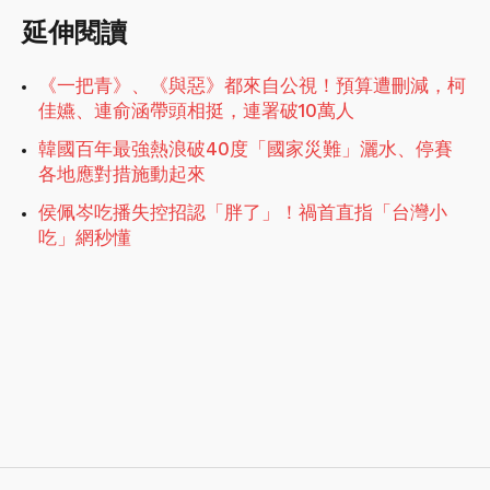
延伸閱讀
《一把青》、《與惡》都來自公視！預算遭刪減，柯
佳嬿、連俞涵帶頭相挺，連署破10萬人
韓國百年最強熱浪破40度「國家災難」灑水、停賽
各地應對措施動起來
侯佩岑吃播失控招認「胖了」！禍首直指「台灣小
吃」網秒懂