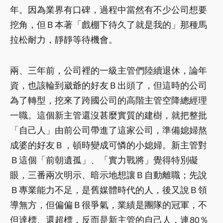
年。因為業界有口碑，過程中當然有不少公司想要
挖角，但Ｂ本著「戲棚下待久了就是我的」那種馬
拉松耐力，靜靜等待機會。
兩、三年前，公司裡的一級主管們陸續退休，論年
資，也該輪到崴爺的好友Ｂ出頭了，但這時的公司
為了轉型，挖來了跨國公司的高階主管空降總經理
一職。這個新主管還沒甚麼實質的建樹，就把整批
「自己人」由前公司帶進了這家公司，準備媳婦熬
成婆的好友Ｂ，頓時變成可憐的小媳婦。新主管對
Ｂ這個「前朝遺孤」、「實力戰將」覺得特別礙
眼，三番兩次明示、暗示地想讓Ｂ自動離職；先說
Ｂ專業能力不足，是舊媒體時代的人，後又說Ｂ領
導無方，但偏偏Ｂ很爭氣，業績是團隊的冠軍，不
但達標、還超標，反而是新主管的自己人，連80％