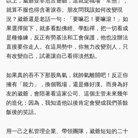
以上，崴爺並非危言聳聽，這就是職場「常態」，
就算不服也得含著淚吞。朋友問我該如何改變現
況？崴爺還是老話一句：「要嘛忍！要嘛滾！」如
果選擇留下，就多看點佛經、學點禪，把一切看成
是種修練，反正有勞基法和工會保護，他也沒辦法
直接要你走人。在這局勢中，你無力改變別人，只
有改變自己，試著讓自己看得淡然點。
如果真的吞不下那股鳥氣，就帥氣離開吧！反正你
擁有「能力」，換個戰場，還是條好漢。而身為好
友的崴爺，會陪著看這家公司、這個主管未來幾年
的造化；因為，我知道他以後肯定會變成我們茶餘
飯後的笑話。
用一己之私管理企業、帶領團隊，崴爺短短的二十