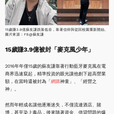
15歲賺3.9億蘇友謙跌落低谷，靠著信仰與從回校園重新開始。
圖片來源：FB@蘇友謙
15歲賺3.9億被封「麥克風少年」
2016年年僅15歲的蘇友謙靠著行動藍牙麥克風在電
商界迅速竄起，精準投資的眼光讓他創下超高營業
額，在當時還被封為「
網購
神童」、「經營之
神」。
然而年輕成名讓他逐漸迷失，不僅流連酒店、賭
博，甚至染上毒品，後來隨著資金、借貸問題的爆