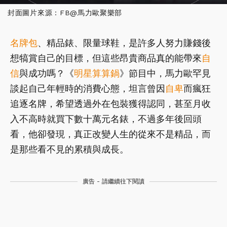
封面圖片來源：FB@馬力歐聚樂部
名牌包
、精品錶、限量球鞋，是許多人努力賺錢後
想犒賞自己的目標，但這些昂貴商品真的能帶來
自
信
與成功嗎？《
明星算算鍋
》節目中，馬力歐罕見
談起自己年輕時的消費心態，坦言曾因
自卑
而瘋狂
追逐名牌，希望透過外在包裝獲得認同，甚至月收
入不高時就買下數十萬元名錶，不過多年後回頭
看，他卻發現，真正改變人生的從來不是精品，而
是那些看不見的累積與成長。
廣告 - 請繼續往下閱讀