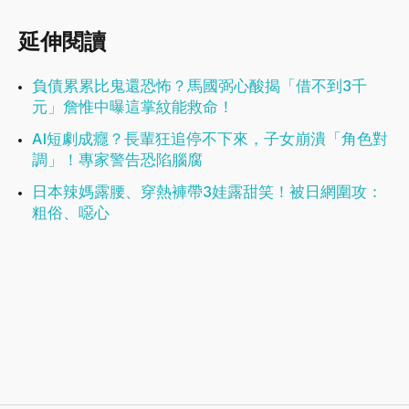
延伸閱讀
負債累累比鬼還恐怖？馬國弼心酸揭「借不到3千
元」詹惟中曝這掌紋能救命！
AI短劇成癮？長輩狂追停不下來，子女崩潰「角色對
調」！專家警告恐陷腦腐
日本辣媽露腰、穿熱褲帶3娃露甜笑！被日網圍攻：
粗俗、噁心