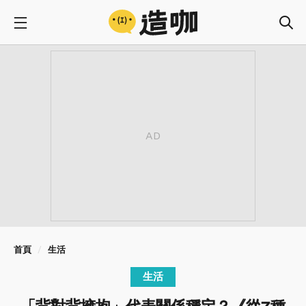
首頁
生活
生活