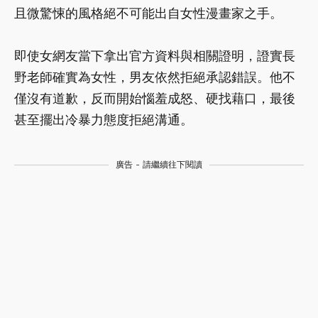
且微驚悚的風格絕不可能出自女性漫畫家之手。
即使女網友當下拿出官方資料與相關證明，證實長
野老師確實為女性，男友依然拒絕承認錯誤。他不
僅沒有道歉，反而開始惱羞成怒、硬找藉口，最後
甚至擺出冷暴力態度拒絕溝通。
廣告 - 請繼續往下閱讀