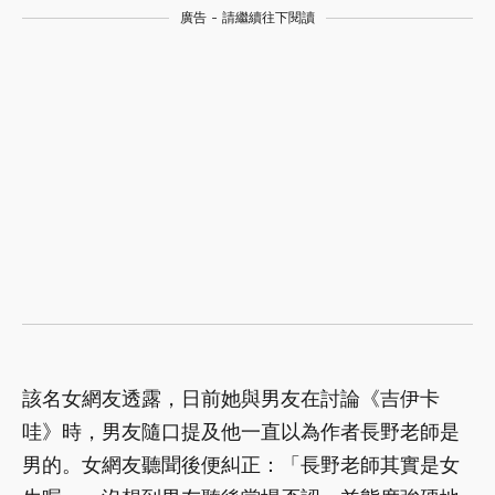
廣告 - 請繼續往下閱讀
該名女網友透露，日前她與男友在討論《吉伊卡
哇》時，男友隨口提及他一直以為作者長野老師是
男的。女網友聽聞後便糾正：「長野老師其實是女