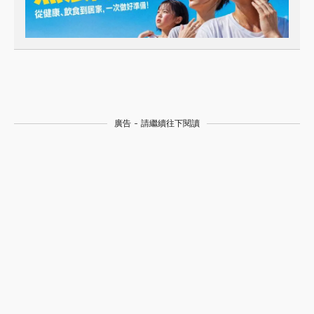
廣告 - 請繼續往下閱讀