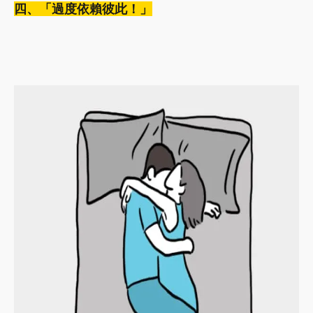
四、「過度依賴彼此！」