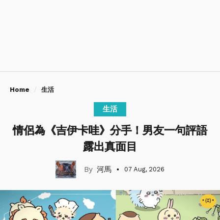
Home
生活
生活
情侶為《吉伊卡哇》分手！男友一句評語
露出真面目
河馬
07 Aug, 2026