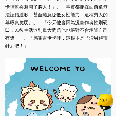
卡哇幫妳避開了爛人！」、「事實都擺在面前還無
法認錯道歉，甚至隨意貶低女性能力，這種男人的
尊嚴真脆弱。」、「今天他會因為漫畫作者性別硬
凹，以後生活遇到重大問題他也絕對不會承認自己
有錯。」、「感謝吉伊卡哇，這根本是『渣男避雷
針』吧！」