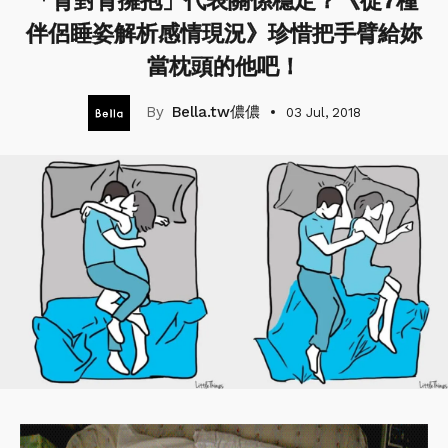
「背對背擁抱」代表關係穩定？《從7種
伴侶睡姿解析感情現況》珍惜把手臂給妳
當枕頭的他吧！
Bella.tw儂儂
03 Jul, 2018