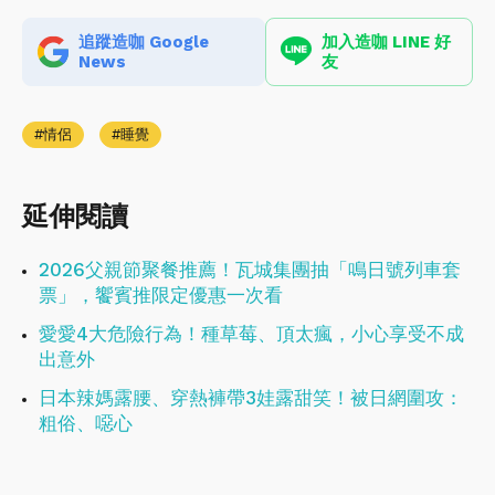
追蹤造咖 Google
加入造咖 LINE 好
News
友
情侶
睡覺
延伸閱讀
2026父親節聚餐推薦！瓦城集團抽「鳴日號列車套
票」，饗賓推限定優惠一次看
愛愛4大危險行為！種草莓、頂太瘋，小心享受不成
出意外
日本辣媽露腰、穿熱褲帶3娃露甜笑！被日網圍攻：
粗俗、噁心