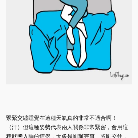
緊緊交纏睡覺在這種天氣真的非常不適合啊！
（汗）但這種姿勢代表兩人關係非常緊密，會用這
種狀態入睡的情侶，大多是剛辦完事、或剛交往，