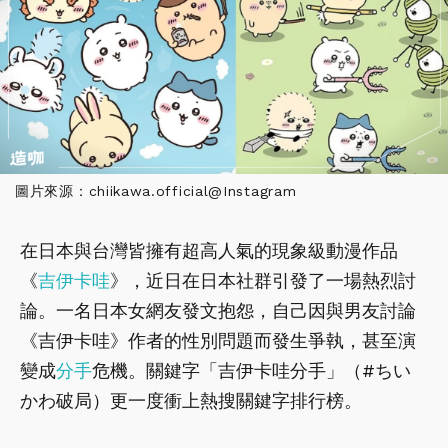
圖片來源：chiikawa.official@Instagram
在日本與台灣皆擁有超高人氣的現象級動漫作品
《
吉伊卡哇
》，近日在日本社群引發了一場熱烈討
論。一名日本女網友發文抱怨，自己因與男友討論
《吉伊卡哇》作者的性別問題而發生爭執，甚至演
變成
分手
危機。關鍵字「吉伊卡哇分手」（#ちい
かわ破局）更一度衝上熱搜關鍵字排行榜。