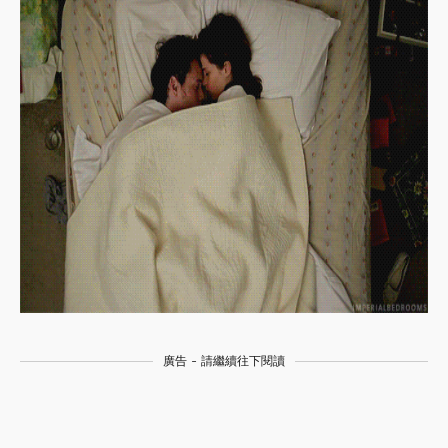
廣告 - 請繼續往下閱讀