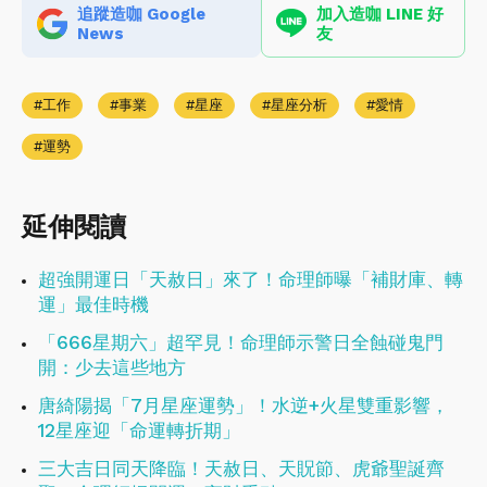
追蹤造咖 Google
加入造咖 LINE 好
News
友
工作
事業
星座
星座分析
愛情
運勢
延伸閱讀
超強開運日「天赦日」來了！命理師曝「補財庫、轉
運」最佳時機
「666星期六」超罕見！命理師示警日全蝕碰鬼門
開：少去這些地方
唐綺陽揭「7月星座運勢」！水逆+火星雙重影響，
12星座迎「命運轉折期」
三大吉日同天降臨！天赦日、天貺節、虎爺聖誕齊