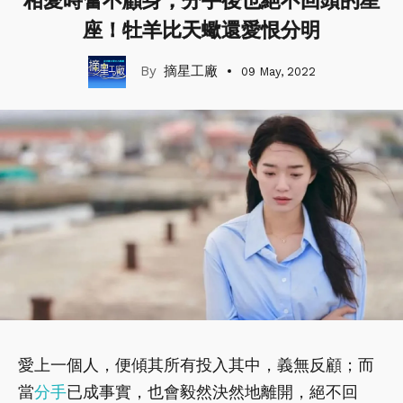
相愛時奮不顧身，分手後也絕不回頭的星
座！牡羊比天蠍還愛恨分明
摘星工廠
09 May, 2022
愛上一個人，便傾其所有投入其中，義無反顧；而
當
分手
已成事實，也會毅然決然地離開，絕不回