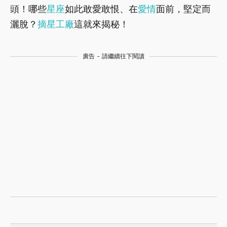
頭！哪些
星座
如此敢愛敢恨、在
愛情
面前，堅定而
灑脫？
摘星工廠
這就來揭秘！
廣告 - 請繼續往下閱讀