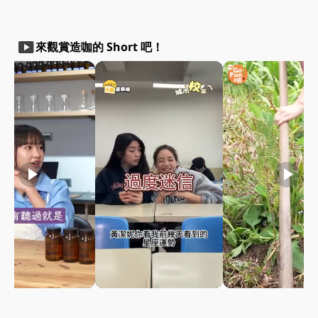
smart_display
來觀賞造咖的 Short 吧！
play_arrow
play_arrow
play_arrow