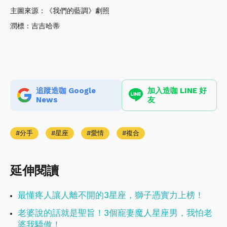
主圖來源：《我們的藍調》劇照
潤標：吉吉哈蒂
追蹤造咖 Google
加入造咖 LINE 好
News
友
分手
星座
愛情
複合
延伸閱讀
最懂疼人讓人離不開的3星座，獅子憑實力上榜！
老婆說的話就是聖旨！3個寵妻魔人星座男，我怕老
婆我驕傲！