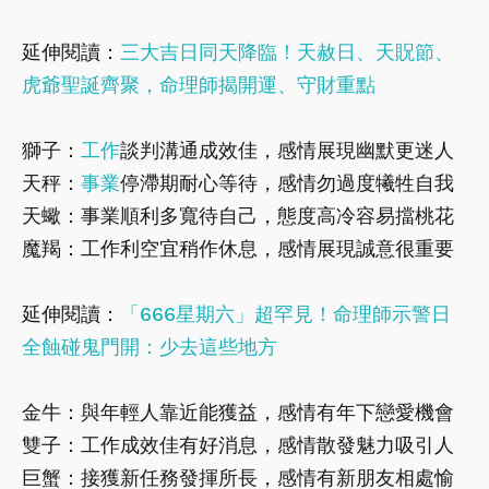
延伸閱讀：
三大吉日同天降臨！天赦日、天貺節、
虎爺聖誕齊聚，命理師揭開運、守財重點
獅子：
工作
談判溝通成效佳，感情展現幽默更迷人
天秤：
事業
停滯期耐心等待，感情勿過度犧牲自我
天蠍：事業順利多寬待自己，態度高冷容易擋桃花
魔羯：工作利空宜稍作休息，感情展現誠意很重要
延伸閱讀：
「666星期六」超罕見！命理師示警日
全蝕碰鬼門開：少去這些地方
金牛：與年輕人靠近能獲益，感情有年下戀愛機會
雙子：工作成效佳有好消息，感情散發魅力吸引人
巨蟹：接獲新任務發揮所長，感情有新朋友相處愉