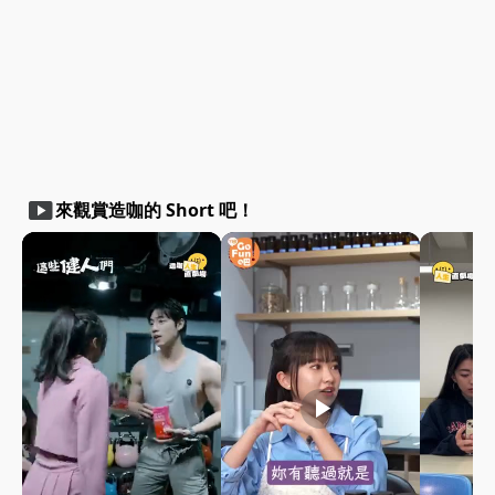
smart_display
來觀賞造咖的 Short 吧！
play_arrow
play_arrow