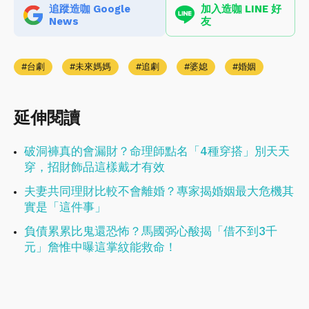
追蹤造咖 Google
加入造咖 LINE 好
News
友
台劇
未來媽媽
追劇
婆媳
婚姻
延伸閱讀
破洞褲真的會漏財？命理師點名「4種穿搭」別天天
穿，招財飾品這樣戴才有效
夫妻共同理財比較不會離婚？專家揭婚姻最大危機其
實是「這件事」
負債累累比鬼還恐怖？馬國弼心酸揭「借不到3千
元」詹惟中曝這掌紋能救命！