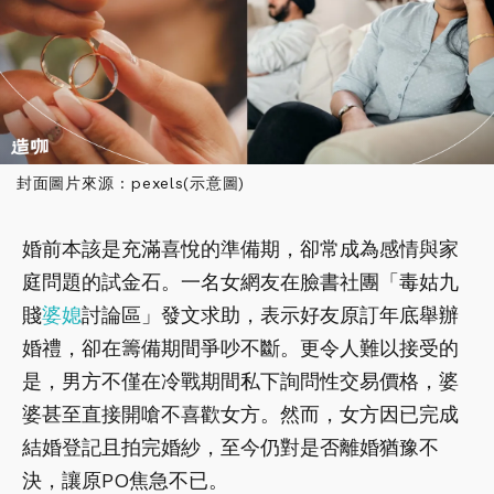
封面圖片來源 : pexels(示意圖)
婚前本該是充滿喜悅的準備期，卻常成為感情與家
庭問題的試金石。一名女網友在臉書社團「毒姑九
賤
婆媳
討論區」發文求助，表示好友原訂年底舉辦
婚禮，卻在籌備期間爭吵不斷。更令人難以接受的
是，男方不僅在冷戰期間私下詢問性交易價格，婆
婆甚至直接開嗆不喜歡女方。然而，女方因已完成
結婚登記且拍完婚紗，至今仍對是否離婚猶豫不
決，讓原PO焦急不已。