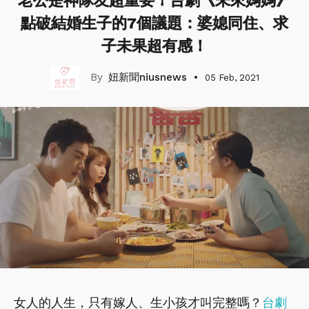
老公是神隊友超重要！台劇《未來媽媽》
點破結婚生子的7個議題：婆媳同住、求
子未果超有感！
妞新聞niusnews
05 Feb, 2021
女人的人生，只有嫁人、生小孩才叫完整嗎？
台劇