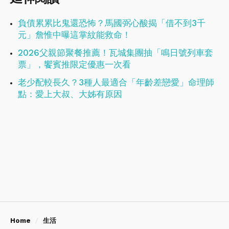
負債累累比鬼還恐怖？馬國弼心酸揭「借不到3千
元」詹惟中曝這掌紋能救命！
2026父親節聚餐推薦！瓦城集團抽「鳴日號列車套
票」，饗賓推限定優惠一次看
老少配較長久？3種人最適合「年齡差戀愛」命理師
點：愛上大叔、大姊有原因
Home
生活