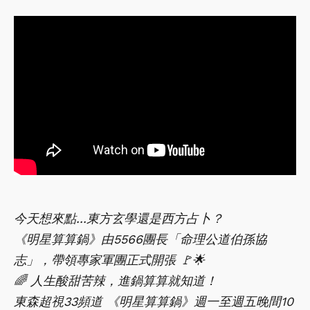
今天想來點...東方玄學還是西方占卜？
《明星算算鍋》由5566團長「命理公道伯孫協
志」，帶領專家軍團正式開張 🚩🌟
🌈 人生酸甜苦辣，進鍋算算就知道！
東森超視33頻道 《明星算算鍋》週一至週五晚間10