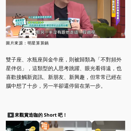
圖
片來源：
明星算算鍋
雙子座、水瓶座與金牛座，則被歸類為「不對頻外
星伴侶」，這類型的人思考跳躍、眼光看得遠，也
喜歡接觸新資訊、新朋友、新興趣，但常常已經在
腦中想了十步，另一半卻還停留在第一步。
smart_display
來觀賞造咖的 Short 吧！