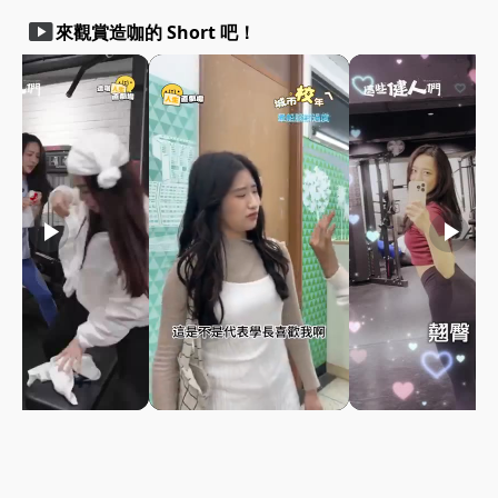
smart_display
來觀賞造咖的 Short 吧！
play_arrow
play_arrow
play_arrow