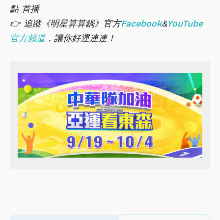
點 首播
👉 追蹤《明星算算鍋》官方
Facebook
&
YouTube
官方頻道
，讓你好運連連！