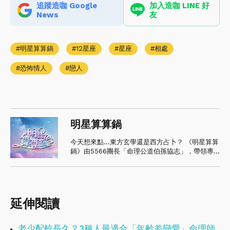
追蹤造咖 Google
加入造咖 LINE 好
News
友
明星算算鍋
12星座
星座
相處
恐怖情人
戀人
明星算算鍋
今天想來點...東方玄學還是西方占卜？ 《明星算算
鍋》由5566團長「命理公道伯孫協志」，帶領專
家軍團正式開張 🚩🌟 🌈 人生酸甜苦辣，進鍋算算
就知道！ 東森超視33頻道 《明星算算鍋》週一至
週五晚間10點 首播
延伸閱讀
老少配較長久？3種人最適合「年齡差戀愛」命理師