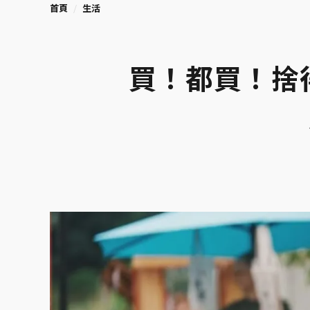
首頁
生活
買！都買！捨