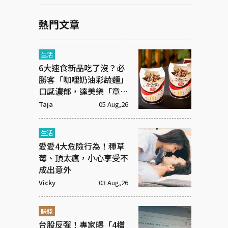
熱門文章
生活
6大速食新品吃了沒？必
勝客「咖哩奶油彩蔬麵」
口感濃郁，達美樂「章魚
燒披薩」社群新寵
Taja
05 Aug,26
生活
愛愛4大危險行為！種草
莓、頂太瘋，小心享受不
成出意外
Vicky
03 Aug,26
賺錢
台股反彈！專家曝「4檔