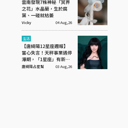
雲南發現7株神秘「冥界
之花」水晶蘭，生於腐
葉、一碰就枯萎
Vicky
04 Aug,26
生活
【唐綺陽12星座週報】
當心失言！天秤事業遇停
滯期，「1星座」有新戀
情
唐綺陽占星幫
03 Aug,26