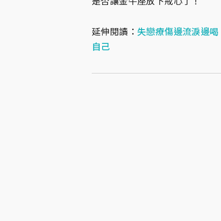
是否讓金牛座放下戒心了！
延伸閱讀：
失戀療傷邊流淚邊喝
自己