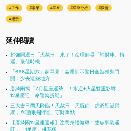
工作
事業
星座
星座分析
愛情
運勢
延伸閱讀
超強開運日「天赦日」來了！命理師曝「補財庫、轉
運」最佳時機
「666星期六」超罕見！命理師示警日全蝕碰鬼門
開：少去這些地方
唐綺陽揭「7月星座運勢」！水逆+火星雙重影響，
12星座迎「命運轉折期」
三大吉日同天降臨！天赦日、天貺節、虎爺聖誕齊
聚，命理師揭開運、守財重點
【唐綺陽12星座週報】注意身體健康！​​​​​​​雙魚事業運
旺，「1星座」桃花多