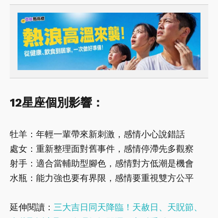
12星座個別影響：
牡羊：年輕一輩帶來新刺激，感情小心說錯話
處女：重新整理面對舊事件，感情停滯先多觀察
射手：適合當輔助型腳色，感情對方低潮是機會
水瓶：能力強也要有界限，感情要重視雙方公平
延伸閱讀：
三大吉日同天降臨！天赦日、天貺節、