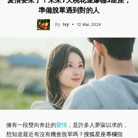
愛情要來了！未來7天桃花運爆棚3星座，
準備脫單遇到對的人
Ivy
12 Mar, 2024
擁有一段雙向奔赴的
愛情
，是許多人夢寐以求的，
想知道最近有沒有機會脫單嗎？
搜狐星座專欄
指