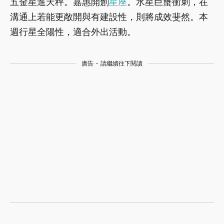
五金星進天秤。嘉惠開創
星座
。水星巨蟹衝刺，在
溝通上若能更敞開與有建設性，則將成效斐然。本
週行星全陽性，適合外出活動。
廣告 - 請繼續往下閱讀