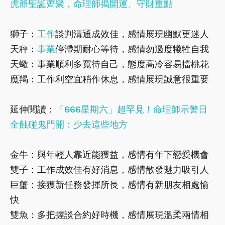
虎爺聖誕齊聚，命理師揭開運、守財重點
獅子：
工作
談判溝通成效佳，感情展現幽默更迷人
天秤：
事業
停滯期耐心等待，感情勿過度犧牲自我
天蠍：事業順利多寬待自己，態度高冷容易擋桃花
魔羯：工作利空宜稍作休息，感情展現誠意很重要
延伸閱讀：
「666星期六」超罕見！命理師示警日
全蝕碰鬼門開：少去這些地方
金牛：與年輕人靠近能獲益，感情有年下戀愛機會
雙子：工作成效佳有好消息，感情散發魅力吸引人
巨蟹：接獲新任務發揮所長，感情有新朋友相處愉
快
雙魚：多把握談合約好時機，感情展現溫柔兩情相