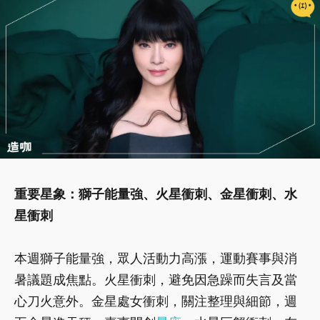
重要星象：獅子能量強、火星衝刺、金星衝刺、水
星衝刺
本週獅子能量強，眾人活動力高漲，運動賽事與消
暑議題成焦點。火星衝刺，避免因急躁而失言及當
心刀火意外。金星處女衝刺，關注整理與細節，週