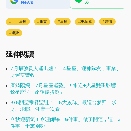
News
友
十二星座
事業
星座
桃花運
愛情
運勢
延伸閱讀
7月最強貴人運出爐！「4星座」迎神隊友，事業、
財運雙豐收
唐綺陽揭「7月星座運勢」！水逆+火星雙重影響，
12星座迎「命運轉折期」
8/6關聖帝君聖誕！「6大族群」最適合參拜，求
財、求職、健康一次看
立秋迎新氣！命理師曝「6件事」做了開運，這「3
件事」千萬別碰