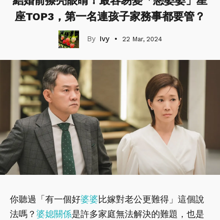
結婚前擦亮眼睛！最容易變「惡婆婆」星
座TOP3，第一名連孩子家務事都要管？
Ivy
22 Mar, 2024
你聽過「有一個好
婆婆
比嫁對老公更難得」這個說
法嗎？
婆媳關係
是許多家庭無法解決的難題，也是