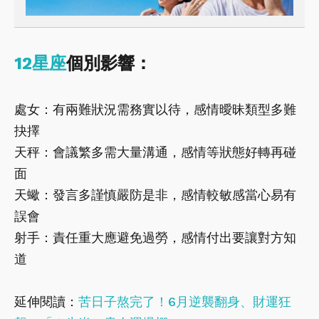
12星座
個別影響：
處女：有兩難狀況需務實以待，感情曖昧類型多難
抉擇
天秤：會議繁多需大量溝通，感情等狀態好轉再碰
面
天蠍：發言多謹慎嚴防是非，感情較敏感當心易有
誤會
射手：責任重大應避免過勞，感情付出要讓對方知
道
延伸閱讀：
苦日子熬完了！6月逆襲翻身、財運狂