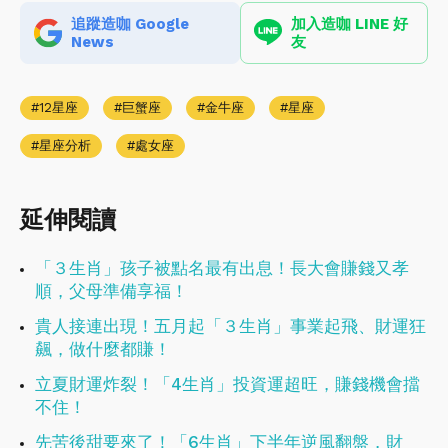
追蹤造咖 Google
加入造咖 LINE 好
News
友
12星座
巨蟹座
金牛座
星座
星座分析
處女座
延伸閱讀
「３生肖」孩子被點名最有出息！長大會賺錢又孝
順，父母準備享福！
貴人接連出現！五月起「３生肖」事業起飛、財運狂
飆，做什麼都賺！
立夏財運炸裂！「4生肖」投資運超旺，賺錢機會擋
不住！
先苦後甜要來了！「6生肖」下半年逆風翻盤，財