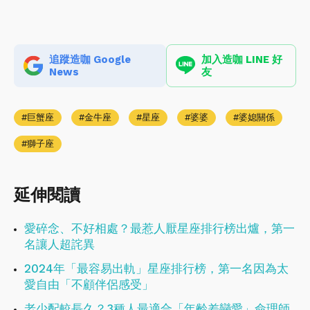
追蹤造咖 Google
加入造咖 LINE 好
News
友
巨蟹座
金牛座
星座
婆婆
婆媳關係
獅子座
延伸閱讀
愛碎念、不好相處？最惹人厭星座排行榜出爐，第一
名讓人超詫異
2024年「最容易出軌」星座排行榜，第一名因為太
愛自由「不顧伴侶感受」
老少配較長久？3種人最適合「年齡差戀愛」命理師