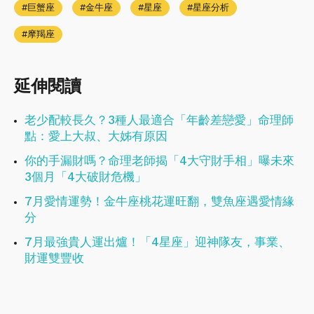
巨蟹座
金牛座
星座
星座分析
摩羯座
延伸閱讀
老少配較長久？3種人最適合「年齡差戀愛」命理師
點：愛上大叔、大姊有原因
你的手漏財嗎？命理老師揭「4大守財手相」曝未來
3個月「4大破財危機」
7月愛情運勢！金牛座桃花運旺翻，雙魚座遇愛情緣
分
7月最強貴人運出爐！「4星座」迎神隊友，事業、
財運雙豐收