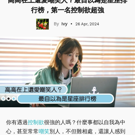
高高在上還愛嘲笑人？最自以為是星座排
行榜，第一名控制欲超強
Ivy
26 Apr, 2024
你有遇過
控制欲
很強的人嗎？什麼事都以自我為中
心，甚至常常
嘲笑
別人，不但難相處，還讓人感到