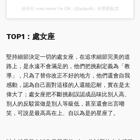
권유리 ʏᴜʀɪ ᴋᴡᴏɴ I’m GK（@yulyulk）分享的貼文
TOP1：處女座
堅持細節決定一切的處女座，在追求細節完美的道
路上，是永遠不會滿足的，他們把挑剔定義為「教
導」，只為了替你改正不好的地方，他們還會自我
感動，認為自己面對這樣的人還能忍耐，實在是太
偉大了；處女座把不斷挑剔誤認成品味比別人高、
別人的反駁當做是別人等級低，甚至還會出言嘲
笑，可說是最高高在上、自以為是的星座了。