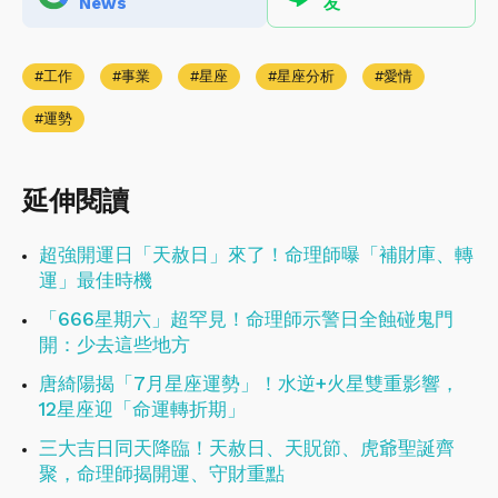
News
友
工作
事業
星座
星座分析
愛情
運勢
延伸閱讀
超強開運日「天赦日」來了！命理師曝「補財庫、轉
運」最佳時機
「666星期六」超罕見！命理師示警日全蝕碰鬼門
開：少去這些地方
唐綺陽揭「7月星座運勢」！水逆+火星雙重影響，
12星座迎「命運轉折期」
三大吉日同天降臨！天赦日、天貺節、虎爺聖誕齊
聚，命理師揭開運、守財重點