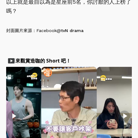
以上就是最自以為是星座前5名，你討厭的人上榜了
嗎？
封面圖片來源：Facebook@
tvN drama
smart_display
來觀賞造咖的 Short 吧！
play_arrow
play_arrow
play_arrow