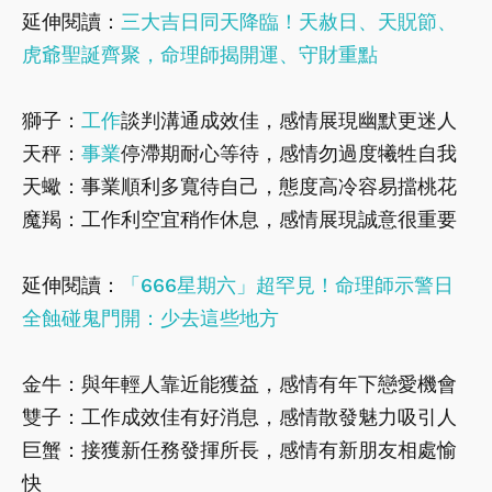
延伸閱讀：
三大吉日同天降臨！天赦日、天貺節、
虎爺聖誕齊聚，命理師揭開運、守財重點
獅子：
工作
談判溝通成效佳，感情展現幽默更迷人
天秤：
事業
停滯期耐心等待，感情勿過度犧牲自我
天蠍：事業順利多寬待自己，態度高冷容易擋桃花
魔羯：工作利空宜稍作休息，感情展現誠意很重要
延伸閱讀：
「666星期六」超罕見！命理師示警日
全蝕碰鬼門開：少去這些地方
金牛：與年輕人靠近能獲益，感情有年下戀愛機會
雙子：工作成效佳有好消息，感情散發魅力吸引人
巨蟹：接獲新任務發揮所長，感情有新朋友相處愉
快