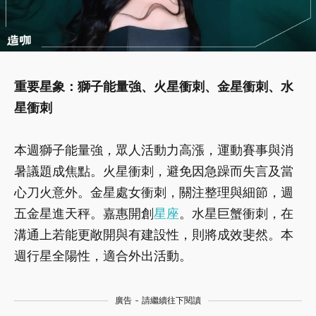
重要星象：獅子能量強、火星衝刺、金星衝刺、水
星衝刺
本週獅子能量強，眾人活動力高漲，運動賽事與消
暑議題成焦點。火星衝刺，避免因急躁而失言及當
心刀火意外。金星處女衝刺，關注整理與細節，週
五金星進天秤。嘉惠開創
星座
。水星巨蟹衝刺，在
溝通上若能更敞開與有建設性，則將成效斐然。本
週行星全陽性，適合外出活動。
廣告 - 請繼續往下閱讀