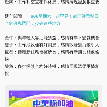
魔羯：工作利空宜稍作休息，感情展現誠意很重要
延伸閱讀：
「666星期六」超罕見！命理師示警日
全蝕碰鬼門開：少去這些地方
金牛：與年輕人靠近能獲益，感情有年下戀愛機會
雙子：工作成效佳有好消息，感情散發魅力吸引人
巨蟹：接獲新任務發揮所長，感情有新朋友相處愉
快
雙魚：多把握談合約好時機，感情展現溫柔兩情相
悅