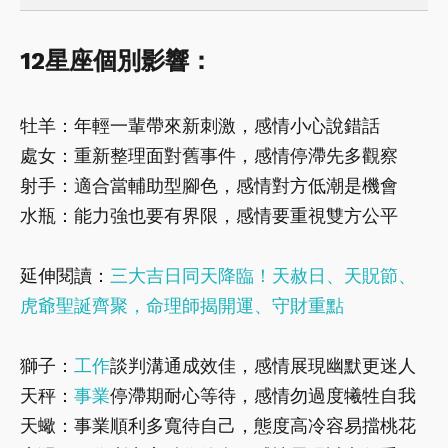
12星座個別影響：
牡羊：年輕一輩帶來新刺激，感情小心說錯話
處女：重新整理面對舊事件，感情停滯先多觀察
射手：適合當輔助型腳色，感情對方低潮是機會
水瓶：能力強也要有界限，感情要重視雙方公平
延伸閱讀：
三大吉日同天降臨！天赦日、天貺節、
虎爺聖誕齊聚，命理師揭開運、守財重點
獅子：
工作
談判溝通成效佳，感情展現幽默更迷人
天秤：
事業
停滯期耐心等待，感情勿過度犧牲自我
天蠍：事業順利多寬待自己，態度高冷容易擋桃花