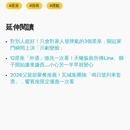
星座
情商
禮貌
延伸閱讀
對別人超好！只會對家人發脾氣的3個星座，關起家
門瞬間上演「川劇變臉」
12星座「外遇」徵兆一次看！天蠍躲廁所傳Line、獅
子開始嫌東嫌西...小心另一半早就變心
2026父親節聚餐推薦！瓦城集團抽「鳴日號列車套
票」，饗賓推限定優惠一次看