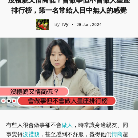
沒禮貌又情商低？會做事但不會做人星座
排行榜，第一名常給人目中無人的感覺
Ivy
28 Jun, 2024
有些人很會做事卻不會
做人
，時常讓身邊親友、同
事覺得
沒禮貌
，甚至感到不舒服，覺得他們
情商
超