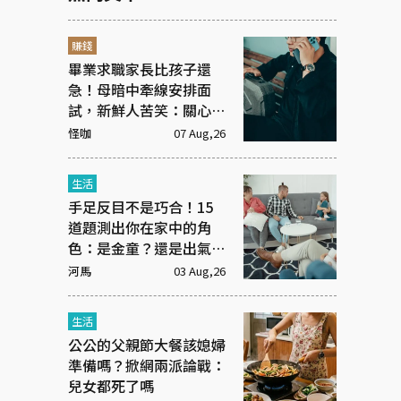
賺錢
畢業求職家長比孩子還
急！母暗中牽線安排面
試，新鮮人苦笑：關心變
高壓監控
怪咖
07 Aug,26
生活
手足反目不是巧合！15
道題測出你在家中的角
色：是金童？還是出氣
筒？
河馬
03 Aug,26
生活
公公的父親節大餐該媳婦
準備嗎？掀網兩派論戰：
兒女都死了嗎