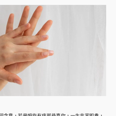
同含意，若是姆指有痣那恭喜你，一生非富即貴，