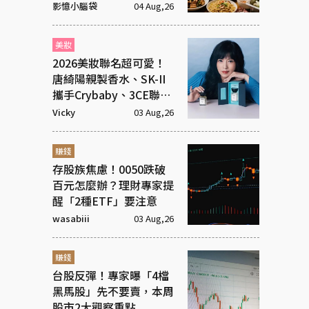
影憶小腦袋
04 Aug,26
美妝
2026美妝聯名超可愛！
唐綺陽親製香水、SK-II
攜手Crybaby、3CE聯名
超潮飾品
Vicky
03 Aug,26
賺錢
存股族焦慮！0050跌破
百元怎麼辦？理財專家提
醒「2種ETF」要注意
wasabiii
03 Aug,26
賺錢
台股反彈！專家曝「4檔
黑馬股」先不要賣，本周
股市2大觀察重點