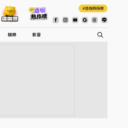
造咖熱指標
娛樂
影音