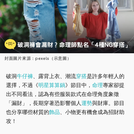
封面圖片來源：pexels（示意圖）
破洞
牛仔褲
、露背上衣、潮流
穿搭
是許多年輕人的
選擇，不過《
明星算算鍋
》節目中，
命理
專家卻提
出不同看法，認為有些服裝款式在命理角度象徵
「漏財」，長期穿著恐影響個人
運勢
與財庫。節目
也分享哪些材質的
飾品
、小物更有機會成為招財助
攻！