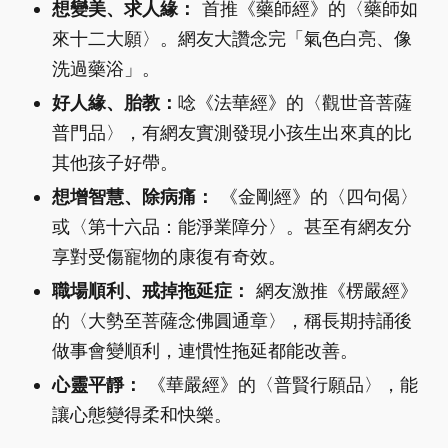
想變美、求人緣：
首推《藥師經》的〈藥師如
來十二大願〉。網友大讚念完「氣色白亮、像
洗過藥浴」。
好人緣、胎教：
唸《法華經》的〈觀世音菩薩
普門品〉，有網友實測發現小孩生出來真的比
其他孩子好帶。
想增智慧、除病痛：
《金剛經》的〈四句偈〉
或〈第十六品：能淨業障分〉。甚至有網友分
享對受傷寵物的康復有奇效。
職場順利、戒掉拖延症：
網友激推《楞嚴經》
的〈大勢至菩薩念佛圓通章〉，稱長期持誦後
做事會變順利，連慣性拖延都能改善。
心靈平靜：
《華嚴經》的〈普賢行願品〉，能
讓心態變得柔和快樂。