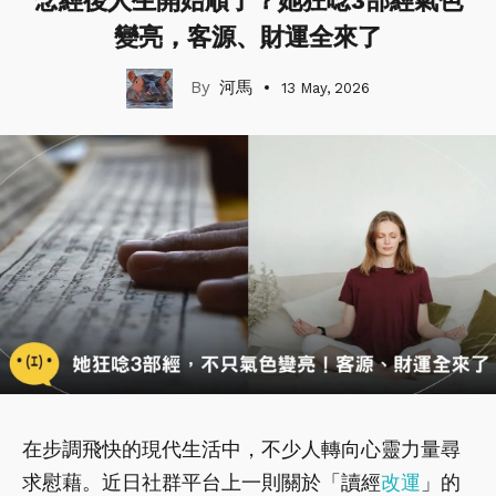
念經後人生開始順了？她狂唸3部經氣色
變亮，客源、財運全來了
河馬
13 May, 2026
在步調飛快的現代生活中，不少人轉向心靈力量尋
求慰藉。近日社群平台上一則關於「讀經
改運
」的