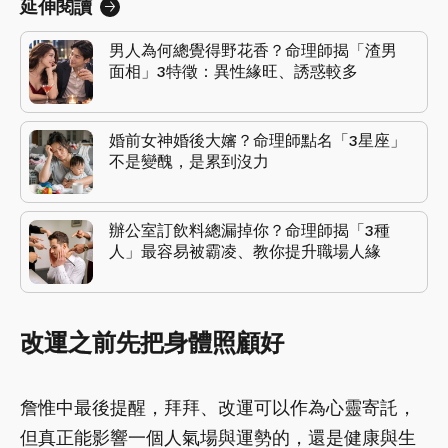
延伸閱讀
男人為何總覺得野花香？命理師揭「渣男
面相」3特徵：異性緣旺、誘惑較多
婚前女神婚後大嬸？命理師點名「3星座」
不是變醜，是累到沒力
辦公室訂飲料總漏掉你？命理師揭「3種
人」最容易被霸凌、教你提升職場人緣
改運之前先把身體照顧好
詹惟中最後提醒，拜拜、改運可以作為心靈寄託，
但真正能影響一個人氣場與運勢的，還是健康與生