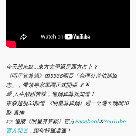
今天想來點...東方玄學還是西方占卜？
《明星算算鍋》由5566團長「命理公道伯孫協
志」，帶領專家軍團正式開張 🚩🌟
🌈 人生酸甜苦辣，進鍋算算就知道！
東森超視33頻道 《明星算算鍋》週一至週五晚間10
點 首播
👉 追蹤《明星算算鍋》官方
Facebook
&
YouTube
官方頻道
，讓你好運連連！