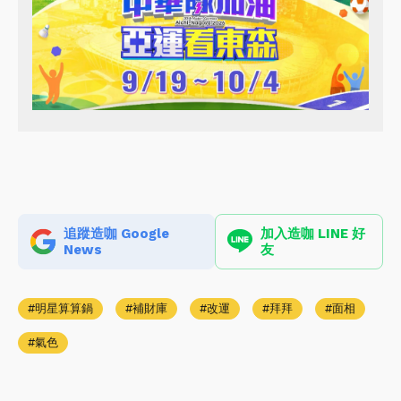
追蹤造咖 Google
加入造咖 LINE 好
News
友
明星算算鍋
補財庫
改運
拜拜
面相
氣色