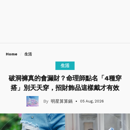
Home
生活
生活
破洞褲真的會漏財？命理師點名「4種穿
搭」別天天穿，招財飾品這樣戴才有效
明星算算鍋
05 Aug, 2026