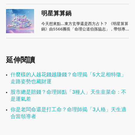
明星算算鍋
今天想來點...東方玄學還是西方占卜？ 《明星算算
鍋》由5566團長「命理公道伯孫協志」，帶領專
家軍團正式開張 🚩🌟 🌈 人生酸甜苦辣，進鍋算算
就知道！ 東森超視33頻道 《明星算算鍋》週一至
週五晚間10點 首播
延伸閱讀
什麼樣的人越花錢越賺錢？命理揭「5大足相特徵」
走路姿勢也藏財運
股市總是賠錢？命理師點「3種人」天生韭菜命：不
是運氣差
你是老闆命還是打工命？命理師揭「3人格」天生適
合當領導者