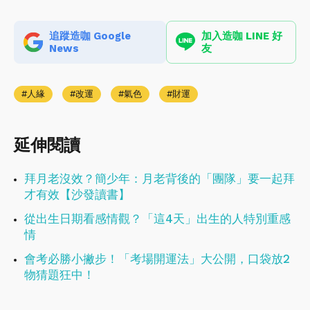
追蹤造咖 Google
加入造咖 LINE 好
News
友
人緣
改運
氣色
財運
延伸閱讀
拜月老沒效？簡少年：月老背後的「團隊」要一起拜
才有效【沙發讀書】
從出生日期看感情觀？「這4天」出生的人特別重感
情
會考必勝小撇步！「考場開運法」大公開，口袋放2
物猜題狂中！