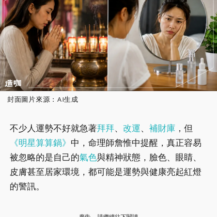
封面圖片來源：AI生成
不少人運勢不好就急著
拜拜
、
改運
、
補財庫
，但
《明星算算鍋》
中，命理師詹惟中提醒，真正容易
被忽略的是自己的
氣色
與精神狀態，臉色、眼睛、
皮膚甚至居家環境，都可能是運勢與健康亮起紅燈
的警訊。