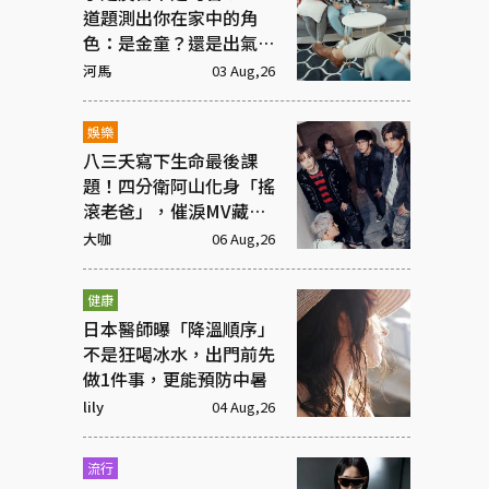
道題測出你在家中的角
色：是金童？還是出氣
筒？
河馬
03 Aug,26
娛樂
八三夭寫下生命最後課
題！四分衛阿山化身「搖
滾老爸」，催淚MV藏大
洋蔥
大咖
06 Aug,26
健康
日本醫師曝「降溫順序」
不是狂喝冰水，出門前先
做1件事，更能預防中暑
lily
04 Aug,26
流行