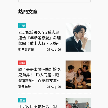
熱門文章
生活
老少配較長久？3種人最
適合「年齡差戀愛」命理
師點：愛上大叔、大姊有
原因
明星算算鍋
05 Aug,26
話題
認了哥哥太帥…準新娘吃
兄弟丼！「3人同居、睡
覺靠排班」百萬網友看傻
眼
歡迎光琳
03 Aug,26
生活
手足反目不是巧合！15