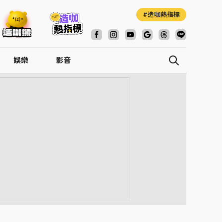
造咖熱指標
娛樂
影音