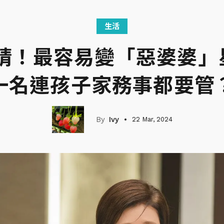
生活
睛！最容易變「惡婆婆」星
一名連孩子家務事都要管
Ivy
22 Mar, 2024