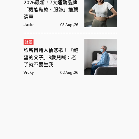
2026最新！7大運動品牌
「機能鞋款、服飾」推薦
清單
Jade
03 Aug,26
話題
診所目睹人倫悲歌！「絕
望的父子」9歲兒喊：老
了就不要生我
Vicky
02 Aug,26