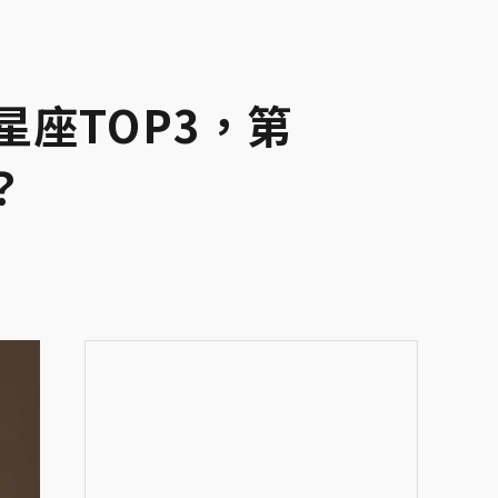
座TOP3，第
？