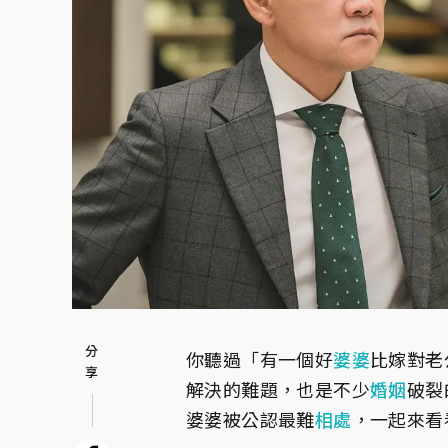
你聽過「有一個好
婆婆
比嫁對老
解決的難題，也是不少
婚姻
破裂
婆婆被公認最難
相處
，一起來看