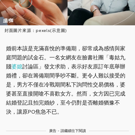
封面圖片來源 : pexels(示意圖)
婚前本該是充滿喜悅的準備期，卻常成為感情與家
庭問題的試金石。一名女網友在臉書社團「毒姑九
賤
婆媳
討論區」發文求助，表示好友原訂年底舉辦
婚禮，卻在籌備期間爭吵不斷。更令人難以接受的
是，男方不僅在冷戰期間私下詢問性交易價格，婆
婆甚至直接開嗆不喜歡女方。然而，女方因已完成
結婚登記且拍完婚紗，至今仍對是否離婚猶豫不
決，讓原PO焦急不已。
廣告 - 請繼續往下閱讀