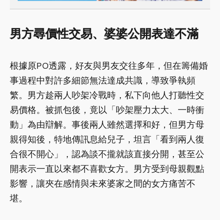
男方尋價性交易、婆婆公開表達不滿
根據原PO透露，好友與男友交往多年，但在籌備婚
事過程中對許多細節無法達成共識，導致爭執頻
繁。男方趁兩人吵架冷戰時，私下向他人打聽性交
易價格。被抓包後，竟以「吵架壓力太大、一時衝
動」為由辯解。事後兩人雖然選擇和好，但男方母
親得知後，特地傳訊息給兒子，坦言「看到兩人復
合很不開心」，認為談不攏就該直接分開，甚至公
開表示一直以來都不喜歡女方。男方受到母親觀點
影響，讓夾在感情與未來婆家之間的女方痛苦不
堪。