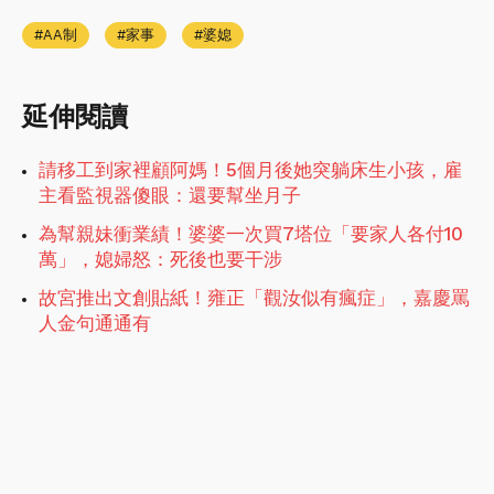
AA制
家事
婆媳
延伸閱讀
請移工到家裡顧阿媽！5個月後她突躺床生小孩，雇
主看監視器傻眼：還要幫坐月子
為幫親妹衝業績！婆婆一次買7塔位「要家人各付10
萬」，媳婦怒：死後也要干涉
故宮推出文創貼紙！雍正「觀汝似有瘋症」，嘉慶罵
人金句通通有