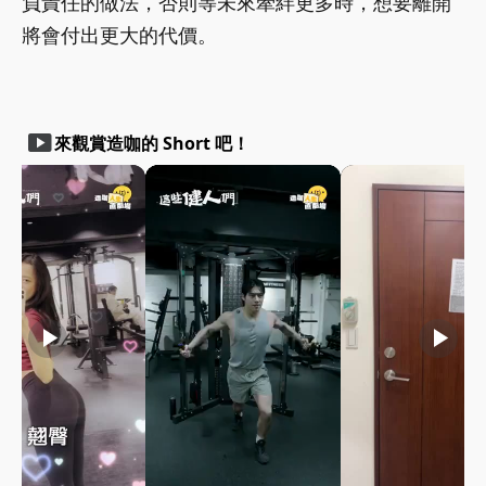
負責任的做法，否則等未來牽絆更多時，想要離開
將會付出更大的代價。
smart_display
來觀賞造咖的 Short 吧！
play_arrow
play_arrow
play_arrow