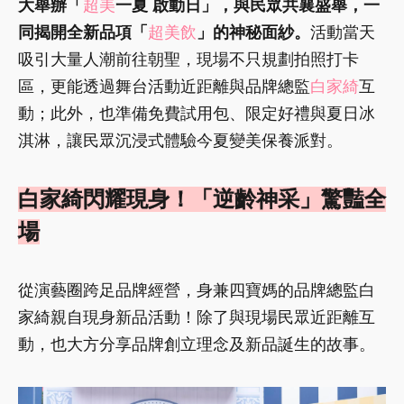
大舉辦「
超美
一夏 啟動日」，與民眾共襄盛舉，一
同揭開全新品項「
超美飲
」的神秘面紗。
活動當天
吸引大量人潮前往朝聖，現場不只規劃拍照打卡
區，更能透過舞台活動近距離與品牌總監
白家綺
互
動；此外，也準備免費試用包、限定好禮與夏日冰
淇淋，讓民眾沉浸式體驗今夏變美保養派對。
白家綺閃耀現身！「逆齡神采」驚豔全
場
從演藝圈跨足品牌經營，身兼四寶媽的品牌總監白
家綺親自現身新品活動！除了與現場民眾近距離互
動，也大方分享品牌創立理念及新品誕生的故事。