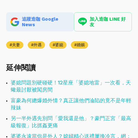
追蹤造咖 Google
加入造咖 LINE 好
News
友
夫妻
外遇
婆媳
婚姻
延伸閱讀
婆媳問題別硬碰硬！12星座「婆媳地雷」一次看，天
蠍最討厭被闖房間
富豪為何總爆婚外情？真正讓他們淪陷的竟不是年輕
辣妹
另一半外遇先別問「愛我還是他」？豪門正宮「最高
級報復」比抓姦更痛
婆婆永遠當你是外人？媳婦精心送禮屢換冷言，網：