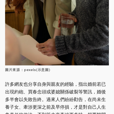
圖片來源 : pexels(示意圖)
許多網友也分享自身與親友的經驗，指出婚前若已
出現約砲、買春念頭或婆媳關係破裂等警訊，婚後
多半會以失敗告終。過來人們紛紛勸告，在尚未生
養子女、牽涉更深之前及早停損，才是對自己人生