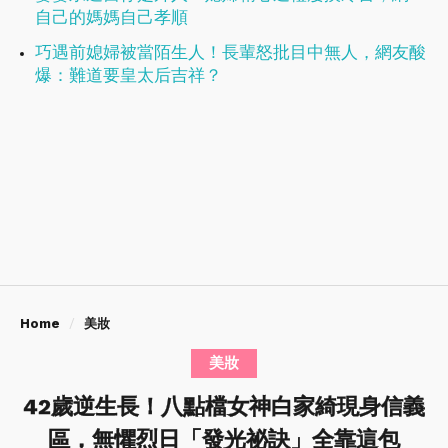
自己的媽媽自己孝順
巧遇前媳婦被當陌生人！長輩怒批目中無人，網友酸
爆：難道要皇太后吉祥？
Home
美妝
美妝
42歲逆生長！八點檔女神白家綺現身信義
區，無懼烈日「發光祕訣」全靠這包