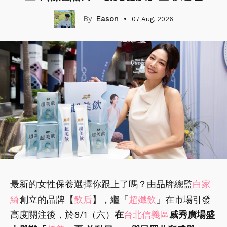
Eason
07 Aug, 2026
最新的女性保養選擇你跟上了嗎？由品牌總監
白家
綺
創立的品牌【
飲后
】，繼「
超孅飲
」在市場引發
高度關注後，於8/1（六）
在
台北信義區
威秀廣場盛