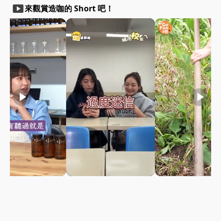
smart_display
來觀賞造咖的 Short 吧！
play_arrow
play_arrow
play_arrow