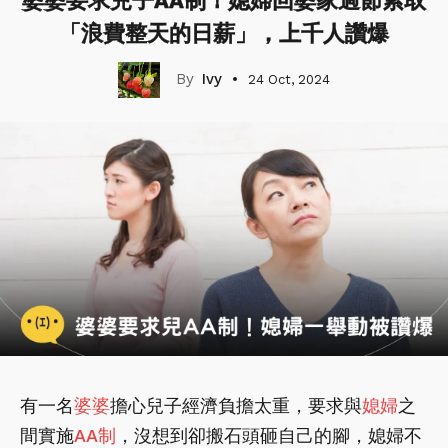
婆婆要求兒子AA制！媳婦回婆家過節索取
「浪費整天的日薪」，上千人讚爆
Ivy
24 Oct, 2024
有一名
婆婆
擔心兒子經濟負擔太重，要求與
媳婦
之
間實施
AA制
，沒想到卻搬石頭砸自己的腳，媳婦不